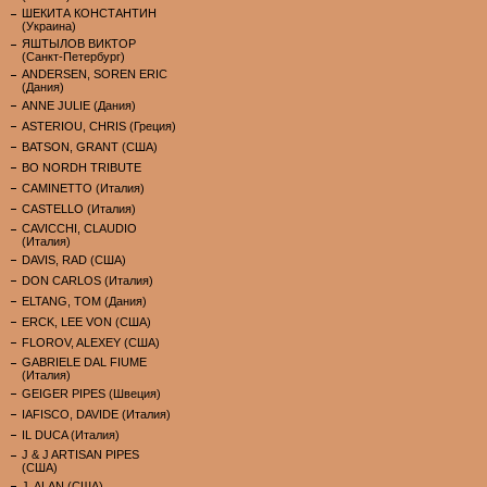
ШЕКИТА КОНСТАНТИН
(Украина)
ЯШТЫЛОВ ВИКТОР
(Санкт-Петербург)
ANDERSEN, SOREN ERIC
(Дания)
ANNE JULIE (Дания)
ASTERIOU, CHRIS (Греция)
BATSON, GRANT (США)
BO NORDH TRIBUTE
CAMINETTO (Италия)
CASTELLO (Италия)
CAVICCHI, CLAUDIO
(Италия)
DAVIS, RAD (США)
DON CARLOS (Италия)
ELTANG, TOM (Дания)
ERCK, LEE VON (США)
FLOROV, ALEXEY (США)
GABRIELE DAL FIUME
(Италия)
GEIGER PIPES (Швеция)
IAFISCO, DAVIDE (Италия)
IL DUCA (Италия)
J & J ARTISAN PIPES
(США)
J. ALAN (США)