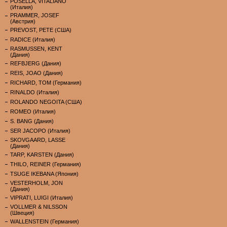
POSELLA, VITALIANO
(Италия)
PRAMMER, JOSEF
(Австрия)
PREVOST, PETE (США)
RADICE (Италия)
RASMUSSEN, KENT
(Дания)
REFBJERG (Дания)
REIS, JOAO (Дания)
RICHARD, TOM (Германия)
RINALDO (Италия)
ROLANDO NEGOITA (США)
ROMEO (Италия)
S. BANG (Дания)
SER JACOPO (Италия)
SKOVGAARD, LASSE
(Дания)
TARP, KARSTEN (Дания)
THILO, REINER (Германия)
TSUGE IKEBANA (Япония)
VESTERHOLM, JON
(Дания)
VIPRATI, LUIGI (Италия)
VOLLMER & NILSSON
(Швеция)
WALLENSTEIN (Германия)