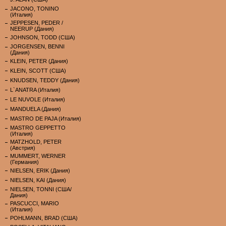
JACONO, TONINO
(Италия)
JEPPESEN, PEDER /
NEERUP (Дания)
JOHNSON, TODD (США)
JORGENSEN, BENNI
(Дания)
KLEIN, PETER (Дания)
KLEIN, SCOTT (США)
KNUDSEN, TEDDY (Дания)
L`ANATRA (Италия)
LE NUVOLE (Италия)
MANDUELA (Дания)
MASTRO DE PAJA (Италия)
MASTRO GEPPETTO
(Италия)
MATZHOLD, PETER
(Австрия)
MUMMERT, WERNER
(Германия)
NIELSEN, ERIK (Дания)
NIELSEN, KAI (Дания)
NIELSEN, TONNI (США/
Дания)
PASCUCCI, MARIO
(Италия)
POHLMANN, BRAD (США)