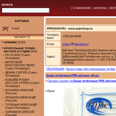
|
О МАГАЗИНЕ
|
АНОНСЫ
|
ВОП
КОРЗИНА
0 руб.
PIPESHOP.RU - www.pipeshop.ru
Телефон,
+79219479048
КАТАЛОГ
факс:
(2192)
НОВИНКИ
Email:
orders
pipeshop.ru
КУРИТЕЛЬНЫЕ ТРУБКИ -
[b]Санкт-Петербург[/b],[br] Лермонтовск
(529)
МАСТЕРА И СТУДИИ
Служебный вход с Рижского проспекта.[b
PS STUDIO (Санкт-
Адрес:
[b]Москва[/b],[br] Рублёвское шоссе, д. 
Петербург)
Предварительно звонить +7 926 2781690.
БЕРЕГОВОЙ
18-00[/b].
КОНСТАНТИН "BERK"
(Санкт-Петербург)
ПРОДУКЦИЯ
/
Аксессуары для курительных трубок
ДЁМИН СЕРГЕЙ (Санкт-
Ерши трубочные PIPE жёсткие, 80 шт.
Петербург)
КОВАЛЁВ РОМАН
Послать ссылку на
Ерши трубочные PIPE жёсткие,
DOCTOR`S PIPES (Санкт-
Петербург)
КОЗЫРЕВ НИКОЛАЙ
Ерши
(Россия)
ПЕНЬКОВ АЛЕКСАНДР
(Россия)
ТУПИЦЫН АЛЕКСАНДР
(Санкт-Петербург)
ХАРЛАМОВ АЛЕКСЕЙ
(Россия)