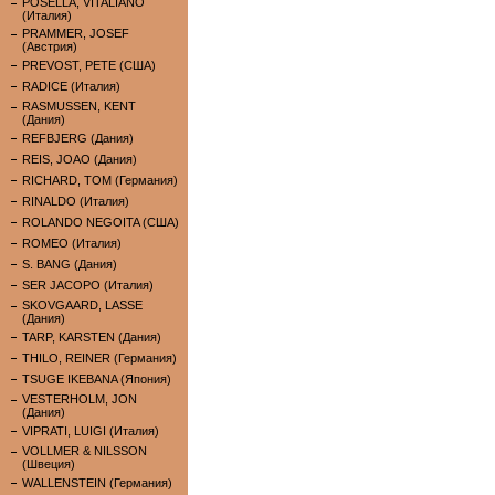
POSELLA, VITALIANO
(Италия)
PRAMMER, JOSEF
(Австрия)
PREVOST, PETE (США)
RADICE (Италия)
RASMUSSEN, KENT
(Дания)
REFBJERG (Дания)
REIS, JOAO (Дания)
RICHARD, TOM (Германия)
RINALDO (Италия)
ROLANDO NEGOITA (США)
ROMEO (Италия)
S. BANG (Дания)
SER JACOPO (Италия)
SKOVGAARD, LASSE
(Дания)
TARP, KARSTEN (Дания)
THILO, REINER (Германия)
TSUGE IKEBANA (Япония)
VESTERHOLM, JON
(Дания)
VIPRATI, LUIGI (Италия)
VOLLMER & NILSSON
(Швеция)
WALLENSTEIN (Германия)