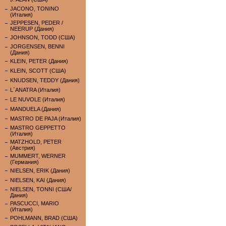
JACONO, TONINO
(Италия)
JEPPESEN, PEDER /
NEERUP (Дания)
JOHNSON, TODD (США)
JORGENSEN, BENNI
(Дания)
KLEIN, PETER (Дания)
KLEIN, SCOTT (США)
KNUDSEN, TEDDY (Дания)
L`ANATRA (Италия)
LE NUVOLE (Италия)
MANDUELA (Дания)
MASTRO DE PAJA (Италия)
MASTRO GEPPETTO
(Италия)
MATZHOLD, PETER
(Австрия)
MUMMERT, WERNER
(Германия)
NIELSEN, ERIK (Дания)
NIELSEN, KAI (Дания)
NIELSEN, TONNI (США/
Дания)
PASCUCCI, MARIO
(Италия)
POHLMANN, BRAD (США)