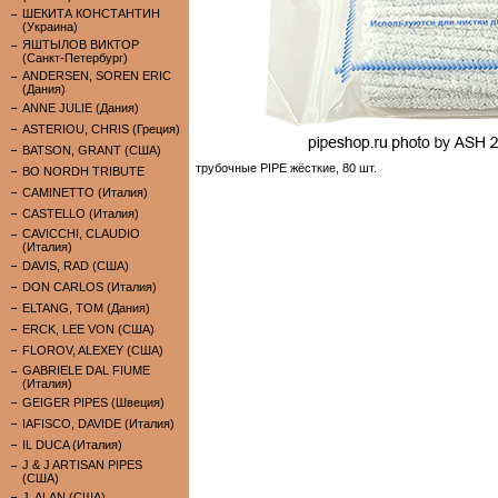
ШЕКИТА КОНСТАНТИН
(Украина)
ЯШТЫЛОВ ВИКТОР
(Санкт-Петербург)
ANDERSEN, SOREN ERIC
(Дания)
ANNE JULIE (Дания)
ASTERIOU, CHRIS (Греция)
BATSON, GRANT (США)
трубочные PIPE жёсткие, 80 шт.
BO NORDH TRIBUTE
CAMINETTO (Италия)
CASTELLO (Италия)
CAVICCHI, CLAUDIO
(Италия)
DAVIS, RAD (США)
DON CARLOS (Италия)
ELTANG, TOM (Дания)
ERCK, LEE VON (США)
FLOROV, ALEXEY (США)
GABRIELE DAL FIUME
(Италия)
GEIGER PIPES (Швеция)
IAFISCO, DAVIDE (Италия)
IL DUCA (Италия)
J & J ARTISAN PIPES
(США)
J. ALAN (США)