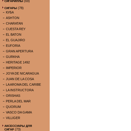
(69)
СИГАРИЛЛЫ
(78)
СИГАРЫ
КУБА
ASHTON
CHARATAN
CUESTA REY
EL BATON
EL GUAJIRO
EUFORIA
GRAN APERTURA
GURKHA
HERITAGE 1492
IMPERIOR
JOYA DE NICARAGUA
JUAN DE LA COSA
LA AROMA DEL CARIBE
LA INSTRUCTORA
ORISHAS
PERLA DEL MAR
QUORUM
VASCO DA GAMA
VILLIGER
АКСЕССУАРЫ ДЛЯ
(73)
СИГАР