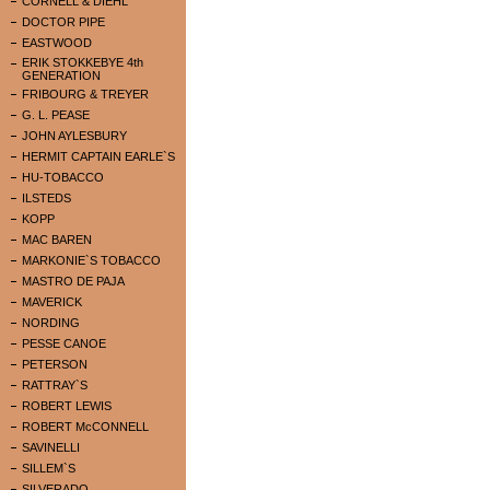
CORNELL & DIEHL
DOCTOR PIPE
EASTWOOD
ERIK STOKKEBYE 4th
GENERATION
FRIBOURG & TREYER
G. L. PEASE
JOHN AYLESBURY
HERMIT CAPTAIN EARLE`S
HU-TOBACCO
ILSTEDS
KOPP
MAC BAREN
MARKONIE`S TOBACCO
MASTRO DE PAJA
MAVERICK
NORDING
PESSE CANOE
PETERSON
RATTRAY`S
ROBERT LEWIS
ROBERT McCONNELL
SAVINELLI
SILLEM`S
SILVERADO