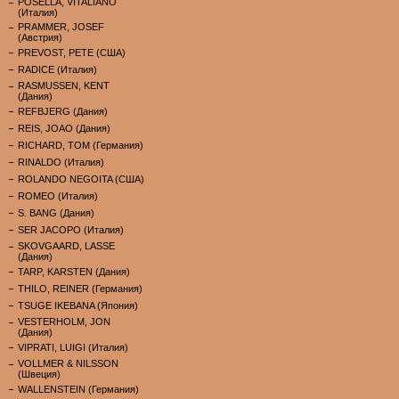
POSELLA, VITALIANO
(Италия)
PRAMMER, JOSEF
(Австрия)
PREVOST, PETE (США)
RADICE (Италия)
RASMUSSEN, KENT
(Дания)
REFBJERG (Дания)
REIS, JOAO (Дания)
RICHARD, TOM (Германия)
RINALDO (Италия)
ROLANDO NEGOITA (США)
ROMEO (Италия)
S. BANG (Дания)
SER JACOPO (Италия)
SKOVGAARD, LASSE
(Дания)
TARP, KARSTEN (Дания)
THILO, REINER (Германия)
TSUGE IKEBANA (Япония)
VESTERHOLM, JON
(Дания)
VIPRATI, LUIGI (Италия)
VOLLMER & NILSSON
(Швеция)
WALLENSTEIN (Германия)