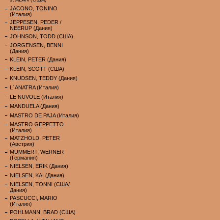
JACONO, TONINO
(Италия)
JEPPESEN, PEDER /
NEERUP (Дания)
JOHNSON, TODD (США)
JORGENSEN, BENNI
(Дания)
KLEIN, PETER (Дания)
KLEIN, SCOTT (США)
KNUDSEN, TEDDY (Дания)
L`ANATRA (Италия)
LE NUVOLE (Италия)
MANDUELA (Дания)
MASTRO DE PAJA (Италия)
MASTRO GEPPETTO
(Италия)
MATZHOLD, PETER
(Австрия)
MUMMERT, WERNER
(Германия)
NIELSEN, ERIK (Дания)
NIELSEN, KAI (Дания)
NIELSEN, TONNI (США/
Дания)
PASCUCCI, MARIO
(Италия)
POHLMANN, BRAD (США)