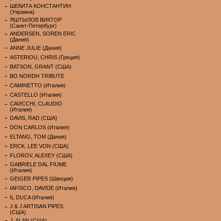
ШЕКИТА КОНСТАНТИН
(Украина)
ЯШТЫЛОВ ВИКТОР
(Санкт-Петербург)
ANDERSEN, SOREN ERIC
(Дания)
ANNE JULIE (Дания)
ASTERIOU, CHRIS (Греция)
BATSON, GRANT (США)
BO NORDH TRIBUTE
CAMINETTO (Италия)
CASTELLO (Италия)
CAVICCHI, CLAUDIO
(Италия)
DAVIS, RAD (США)
DON CARLOS (Италия)
ELTANG, TOM (Дания)
ERCK, LEE VON (США)
FLOROV, ALEXEY (США)
GABRIELE DAL FIUME
(Италия)
GEIGER PIPES (Швеция)
IAFISCO, DAVIDE (Италия)
IL DUCA (Италия)
J & J ARTISAN PIPES
(США)
J. ALAN (США)