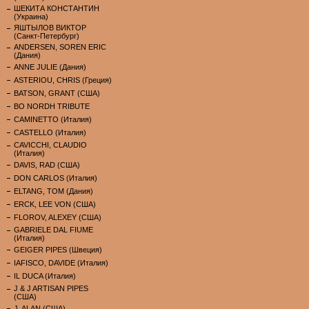
ШЕКИТА КОНСТАНТИН
(Украина)
ЯШТЫЛОВ ВИКТОР
(Санкт-Петербург)
ANDERSEN, SOREN ERIC
(Дания)
ANNE JULIE (Дания)
ASTERIOU, CHRIS (Греция)
BATSON, GRANT (США)
BO NORDH TRIBUTE
CAMINETTO (Италия)
CASTELLO (Италия)
CAVICCHI, CLAUDIO
(Италия)
DAVIS, RAD (США)
DON CARLOS (Италия)
ELTANG, TOM (Дания)
ERCK, LEE VON (США)
FLOROV, ALEXEY (США)
GABRIELE DAL FIUME
(Италия)
GEIGER PIPES (Швеция)
IAFISCO, DAVIDE (Италия)
IL DUCA (Италия)
J & J ARTISAN PIPES
(США)
J. ALAN (США)