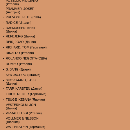
POSELLA, VITALIANO
(Италия)
PRAMMER, JOSEF
(Австрия)
PREVOST, PETE (США)
RADICE (Италия)
RASMUSSEN, KENT
(Дания)
REFBJERG (Дания)
REIS, JOAO (Дания)
RICHARD, TOM (Германия)
RINALDO (Италия)
ROLANDO NEGOITA (США)
ROMEO (Италия)
S. BANG (Дания)
SER JACOPO (Италия)
SKOVGAARD, LASSE
(Дания)
TARP, KARSTEN (Дания)
THILO, REINER (Германия)
TSUGE IKEBANA (Япония)
VESTERHOLM, JON
(Дания)
VIPRATI, LUIGI (Италия)
VOLLMER & NILSSON
(Швеция)
WALLENSTEIN (Германия)