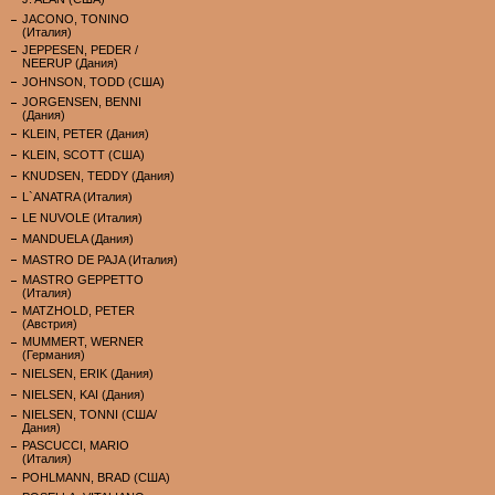
JACONO, TONINO
(Италия)
JEPPESEN, PEDER /
NEERUP (Дания)
JOHNSON, TODD (США)
JORGENSEN, BENNI
(Дания)
KLEIN, PETER (Дания)
KLEIN, SCOTT (США)
KNUDSEN, TEDDY (Дания)
L`ANATRA (Италия)
LE NUVOLE (Италия)
MANDUELA (Дания)
MASTRO DE PAJA (Италия)
MASTRO GEPPETTO
(Италия)
MATZHOLD, PETER
(Австрия)
MUMMERT, WERNER
(Германия)
NIELSEN, ERIK (Дания)
NIELSEN, KAI (Дания)
NIELSEN, TONNI (США/
Дания)
PASCUCCI, MARIO
(Италия)
POHLMANN, BRAD (США)