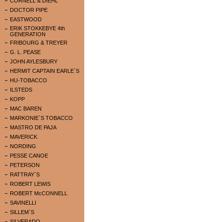
CORNELL & DIEHL
DOCTOR PIPE
EASTWOOD
ERIK STOKKEBYE 4th
GENERATION
FRIBOURG & TREYER
G. L. PEASE
JOHN AYLESBURY
HERMIT CAPTAIN EARLE`S
HU-TOBACCO
ILSTEDS
KOPP
MAC BAREN
MARKONIE`S TOBACCO
MASTRO DE PAJA
MAVERICK
NORDING
PESSE CANOE
PETERSON
RATTRAY`S
ROBERT LEWIS
ROBERT McCONNELL
SAVINELLI
SILLEM`S
SILVERADO