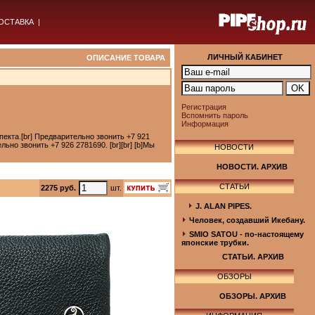
ОСТАВКА
|
ЛИЧНЫЙ КАБИНЕТ
ОПИСАНИЕ ТОВАРА
Регистрация
Вспомнить пароль
Информация
пекта.[br] Предварительно звонить +7 921
ельно звонить +7 926 2781690. [br][br] [b]Мы
НОВОСТИ
НОВОСТИ. АРХИВ
СТАТЬИ
2275 руб.
шт.
J. ALAN PIPES.
Человек, создавший Икебану.
SMIO SATOU - по-настоящему
японские трубки.
СТАТЬИ. АРХИВ
ОБЗОРЫ
ОБЗОРЫ. АРХИВ