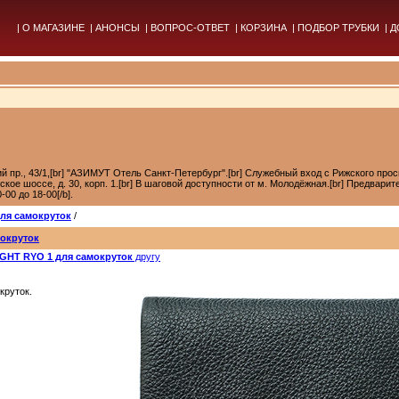
|
О МАГАЗИНЕ
|
АНОНСЫ
|
ВОПРОС-ОТВЕТ
|
КОРЗИНА
|
ПОДБОР ТРУБКИ
|
Д
кий пр., 43/1,[br] "АЗИМУТ Отель Санкт-Петербург".[br] Служебный вход с Рижского прос
лёвское шоссе, д. 30, корп. 1.[br] В шаговой доступности от м. Молодёжная.[br] Предварит
00 до 18-00[/b].
для самокруток
/
окруток
GHT RYO 1 для самокруток
другу
руток.