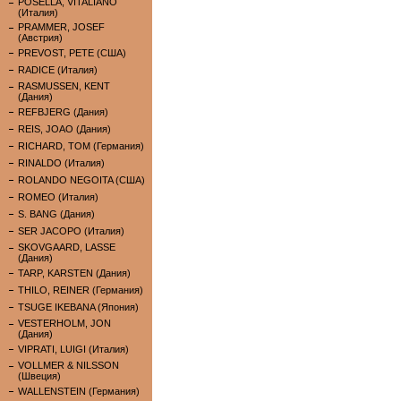
POSELLA, VITALIANO
(Италия)
PRAMMER, JOSEF
(Австрия)
PREVOST, PETE (США)
RADICE (Италия)
RASMUSSEN, KENT
(Дания)
REFBJERG (Дания)
REIS, JOAO (Дания)
RICHARD, TOM (Германия)
RINALDO (Италия)
ROLANDO NEGOITA (США)
ROMEO (Италия)
S. BANG (Дания)
SER JACOPO (Италия)
SKOVGAARD, LASSE
(Дания)
TARP, KARSTEN (Дания)
THILO, REINER (Германия)
TSUGE IKEBANA (Япония)
VESTERHOLM, JON
(Дания)
VIPRATI, LUIGI (Италия)
VOLLMER & NILSSON
(Швеция)
WALLENSTEIN (Германия)