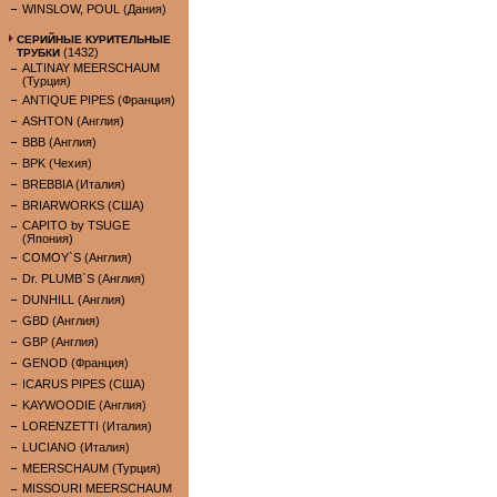
WINSLOW, POUL (Дания)
СЕРИЙНЫЕ КУРИТЕЛЬНЫЕ
(1432)
ТРУБКИ
ALTINAY MEERSCHAUM
(Турция)
ANTIQUE PIPES (Франция)
ASHTON (Англия)
BBB (Англия)
BPK (Чехия)
BREBBIA (Италия)
BRIARWORKS (США)
CAPITO by TSUGE
(Япония)
COMOY`S (Англия)
Dr. PLUMB`S (Англия)
DUNHILL (Англия)
GBD (Англия)
GBP (Англия)
GENOD (Франция)
ICARUS PIPES (США)
KAYWOODIE (Англия)
LORENZETTI (Италия)
LUCIANO (Италия)
MEERSCHAUM (Турция)
MISSOURI MEERSCHAUM