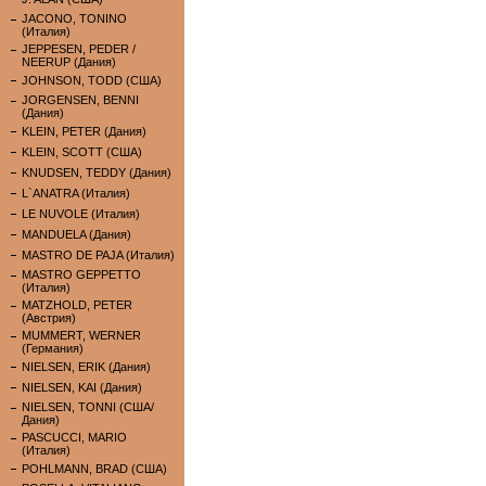
JACONO, TONINO
(Италия)
JEPPESEN, PEDER /
NEERUP (Дания)
JOHNSON, TODD (США)
JORGENSEN, BENNI
(Дания)
KLEIN, PETER (Дания)
KLEIN, SCOTT (США)
KNUDSEN, TEDDY (Дания)
L`ANATRA (Италия)
LE NUVOLE (Италия)
MANDUELA (Дания)
MASTRO DE PAJA (Италия)
MASTRO GEPPETTO
(Италия)
MATZHOLD, PETER
(Австрия)
MUMMERT, WERNER
(Германия)
NIELSEN, ERIK (Дания)
NIELSEN, KAI (Дания)
NIELSEN, TONNI (США/
Дания)
PASCUCCI, MARIO
(Италия)
POHLMANN, BRAD (США)