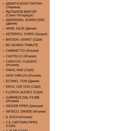
ШЕКИТА КОНСТАНТИН
(Украина)
ЯШТЫЛОВ ВИКТОР
(Санкт-Петербург)
ANDERSEN, SOREN ERIC
(Дания)
ANNE JULIE (Дания)
ASTERIOU, CHRIS (Греция)
BATSON, GRANT (США)
BO NORDH TRIBUTE
CAMINETTO (Италия)
CASTELLO (Италия)
CAVICCHI, CLAUDIO
(Италия)
DAVIS, RAD (США)
DON CARLOS (Италия)
ELTANG, TOM (Дания)
ERCK, LEE VON (США)
FLOROV, ALEXEY (США)
GABRIELE DAL FIUME
(Италия)
GEIGER PIPES (Швеция)
IAFISCO, DAVIDE (Италия)
IL DUCA (Италия)
J & J ARTISAN PIPES
(США)
J. ALAN (США)