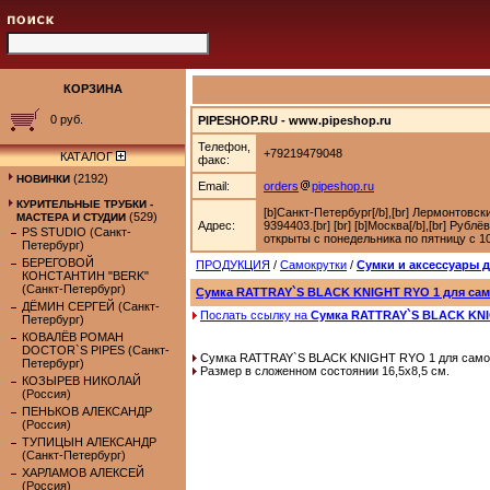
КОРЗИНА
0 руб.
PIPESHOP.RU - www.pipeshop.ru
Телефон,
+79219479048
КАТАЛОГ
факс:
(2192)
НОВИНКИ
Email:
orders
pipeshop.ru
КУРИТЕЛЬНЫЕ ТРУБКИ -
[b]Санкт-Петербург[/b],[br] Лермонтовс
(529)
МАСТЕРА И СТУДИИ
Адрес:
9394403.[br] [br] [b]Москва[/b],[br] Руб
PS STUDIO (Санкт-
открыты с понедельника по пятницу с 10-
Петербург)
БЕРЕГОВОЙ
ПРОДУКЦИЯ
/
Самокрутки
/
Сумки и аксессуары 
КОНСТАНТИН "BERK"
(Санкт-Петербург)
Сумка RATTRAY`S BLACK KNIGHT RYO 1 для сам
ДЁМИН СЕРГЕЙ (Санкт-
Послать ссылку на
Сумка RATTRAY`S BLACK KNI
Петербург)
КОВАЛЁВ РОМАН
DOCTOR`S PIPES (Санкт-
Сумка RATTRAY`S BLACK KNIGHT RYO 1 для самок
Петербург)
Размер в сложенном состоянии 16,5х8,5 см.
КОЗЫРЕВ НИКОЛАЙ
(Россия)
ПЕНЬКОВ АЛЕКСАНДР
(Россия)
ТУПИЦЫН АЛЕКСАНДР
(Санкт-Петербург)
ХАРЛАМОВ АЛЕКСЕЙ
(Россия)