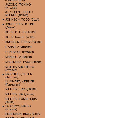
JACONO, TONINO
(Италия)
JEPPESEN, PEDER /
NEERUP (Дания)
JOHNSON, TODD (США)
JORGENSEN, BENNI
(Дания)
KLEIN, PETER (Дания)
KLEIN, SCOTT (США)
KNUDSEN, TEDDY (Дания)
L`ANATRA (Италия)
LE NUVOLE (Италия)
MANDUELA (Дания)
MASTRO DE PAJA (Италия)
MASTRO GEPPETTO
(Италия)
MATZHOLD, PETER
(Австрия)
MUMMERT, WERNER
(Германия)
NIELSEN, ERIK (Дания)
NIELSEN, KAI (Дания)
NIELSEN, TONNI (США/
Дания)
PASCUCCI, MARIO
(Италия)
POHLMANN, BRAD (США)