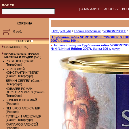
|
О МАГАЗИНЕ
|
АНОНСЫ
|
ВОП
КОРЗИНА
ПРОДУКЦИЯ
/
Табаки трубочные
/
VORONTSOFF
/
0 руб.
Трубочный табак VORONTSOFF "SMOKER`S EDITIO
2007), банка 100 г.
КАТАЛОГ
Послать ссылку на
Трубочный табак VORONTSO
(2192)
НОВИНКИ
№ 4 (Limited Edition 2007), банка 100 г.
другу
КУРИТЕЛЬНЫЕ ТРУБКИ -
(529)
МАСТЕРА И СТУДИИ
PS STUDIO (Санкт-
Петербург)
БЕРЕГОВОЙ
КОНСТАНТИН "BERK"
(Санкт-Петербург)
ДЁМИН СЕРГЕЙ (Санкт-
Петербург)
КОВАЛЁВ РОМАН
DOCTOR`S PIPES (Санкт-
Петербург)
КОЗЫРЕВ НИКОЛАЙ
(Россия)
ПЕНЬКОВ АЛЕКСАНДР
(Россия)
ТУПИЦЫН АЛЕКСАНДР
(Санкт-Петербург)
ХАРЛАМОВ АЛЕКСЕЙ
(Россия)