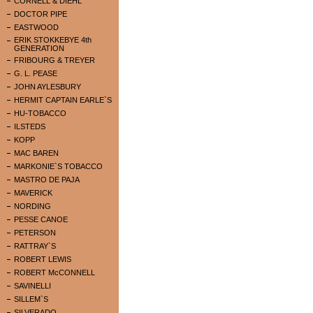
CORNELL & DIEHL
DOCTOR PIPE
EASTWOOD
ERIK STOKKEBYE 4th
GENERATION
FRIBOURG & TREYER
G. L. PEASE
JOHN AYLESBURY
HERMIT CAPTAIN EARLE`S
HU-TOBACCO
ILSTEDS
KOPP
MAC BAREN
MARKONIE`S TOBACCO
MASTRO DE PAJA
MAVERICK
NORDING
PESSE CANOE
PETERSON
RATTRAY`S
ROBERT LEWIS
ROBERT McCONNELL
SAVINELLI
SILLEM`S
SILVERADO