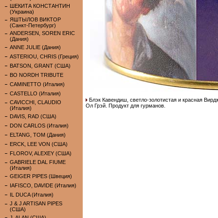
ШЕКИТА КОНСТАНТИН
(Украина)
ЯШТЫЛОВ ВИКТОР
(Санкт-Петербург)
ANDERSEN, SOREN ERIC
(Дания)
ANNE JULIE (Дания)
ASTERIOU, CHRIS (Греция)
BATSON, GRANT (США)
BO NORDH TRIBUTE
CAMINETTO (Италия)
CASTELLO (Италия)
Блэк Кавендиш, светло-золотистая и красная Вирд
CAVICCHI, CLAUDIO
Ол Грэй. Продукт для гурманов.
(Италия)
DAVIS, RAD (США)
DON CARLOS (Италия)
ELTANG, TOM (Дания)
ERCK, LEE VON (США)
FLOROV, ALEXEY (США)
GABRIELE DAL FIUME
(Италия)
GEIGER PIPES (Швеция)
IAFISCO, DAVIDE (Италия)
IL DUCA (Италия)
J & J ARTISAN PIPES
(США)
J. ALAN (США)