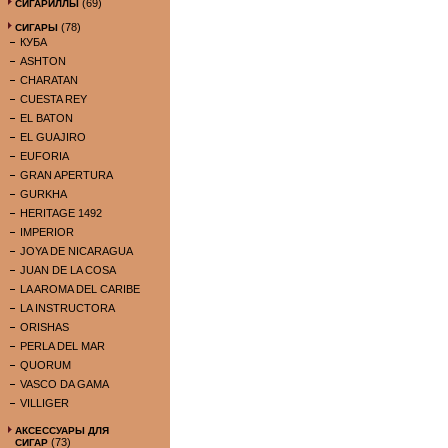
(69)
СИГАРИЛЛЫ
(78)
СИГАРЫ
КУБА
ASHTON
CHARATAN
CUESTA REY
EL BATON
EL GUAJIRO
EUFORIA
GRAN APERTURA
GURKHA
HERITAGE 1492
IMPERIOR
JOYA DE NICARAGUA
JUAN DE LA COSA
LA AROMA DEL CARIBE
LA INSTRUCTORA
ORISHAS
PERLA DEL MAR
QUORUM
VASCO DA GAMA
VILLIGER
АКСЕССУАРЫ ДЛЯ
(73)
СИГАР