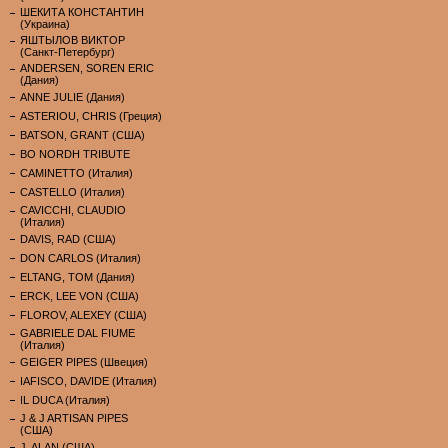
ШЕКИТА КОНСТАНТИН
(Украина)
ЯШТЫЛОВ ВИКТОР
(Санкт-Петербург)
ANDERSEN, SOREN ERIC
(Дания)
ANNE JULIE (Дания)
ASTERIOU, CHRIS (Греция)
BATSON, GRANT (США)
BO NORDH TRIBUTE
CAMINETTO (Италия)
CASTELLO (Италия)
CAVICCHI, CLAUDIO
(Италия)
DAVIS, RAD (США)
DON CARLOS (Италия)
ELTANG, TOM (Дания)
ERCK, LEE VON (США)
FLOROV, ALEXEY (США)
GABRIELE DAL FIUME
(Италия)
GEIGER PIPES (Швеция)
IAFISCO, DAVIDE (Италия)
IL DUCA (Италия)
J & J ARTISAN PIPES
(США)
J. ALAN (США)