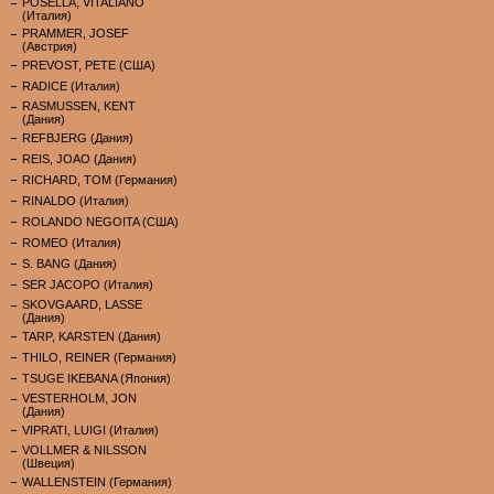
POSELLA, VITALIANO
(Италия)
PRAMMER, JOSEF
(Австрия)
PREVOST, PETE (США)
RADICE (Италия)
RASMUSSEN, KENT
(Дания)
REFBJERG (Дания)
REIS, JOAO (Дания)
RICHARD, TOM (Германия)
RINALDO (Италия)
ROLANDO NEGOITA (США)
ROMEO (Италия)
S. BANG (Дания)
SER JACOPO (Италия)
SKOVGAARD, LASSE
(Дания)
TARP, KARSTEN (Дания)
THILO, REINER (Германия)
TSUGE IKEBANA (Япония)
VESTERHOLM, JON
(Дания)
VIPRATI, LUIGI (Италия)
VOLLMER & NILSSON
(Швеция)
WALLENSTEIN (Германия)