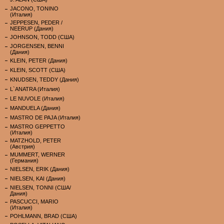
JACONO, TONINO
(Италия)
JEPPESEN, PEDER /
NEERUP (Дания)
JOHNSON, TODD (США)
JORGENSEN, BENNI
(Дания)
KLEIN, PETER (Дания)
KLEIN, SCOTT (США)
KNUDSEN, TEDDY (Дания)
L`ANATRA (Италия)
LE NUVOLE (Италия)
MANDUELA (Дания)
MASTRO DE PAJA (Италия)
MASTRO GEPPETTO
(Италия)
MATZHOLD, PETER
(Австрия)
MUMMERT, WERNER
(Германия)
NIELSEN, ERIK (Дания)
NIELSEN, KAI (Дания)
NIELSEN, TONNI (США/
Дания)
PASCUCCI, MARIO
(Италия)
POHLMANN, BRAD (США)