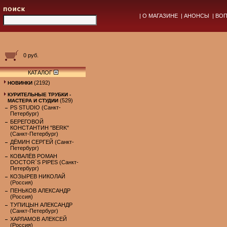
|
О МАГАЗИНЕ
|
АНОНСЫ
|
ВОП
0 руб.
КАТАЛОГ
(2192)
НОВИНКИ
КУРИТЕЛЬНЫЕ ТРУБКИ -
(529)
МАСТЕРА И СТУДИИ
PS STUDIO (Санкт-
Петербург)
БЕРЕГОВОЙ
КОНСТАНТИН "BERK"
(Санкт-Петербург)
ДЁМИН СЕРГЕЙ (Санкт-
Петербург)
КОВАЛЁВ РОМАН
DOCTOR`S PIPES (Санкт-
Петербург)
КОЗЫРЕВ НИКОЛАЙ
(Россия)
ПЕНЬКОВ АЛЕКСАНДР
(Россия)
ТУПИЦЫН АЛЕКСАНДР
(Санкт-Петербург)
ХАРЛАМОВ АЛЕКСЕЙ
(Россия)