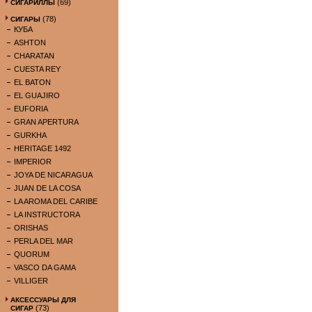
(69)
СИГАРИЛЛЫ
(78)
СИГАРЫ
КУБА
ASHTON
CHARATAN
CUESTA REY
EL BATON
EL GUAJIRO
EUFORIA
GRAN APERTURA
GURKHA
HERITAGE 1492
IMPERIOR
JOYA DE NICARAGUA
JUAN DE LA COSA
LA AROMA DEL CARIBE
LA INSTRUCTORA
ORISHAS
PERLA DEL MAR
QUORUM
VASCO DA GAMA
VILLIGER
АКСЕССУАРЫ ДЛЯ
(73)
СИГАР