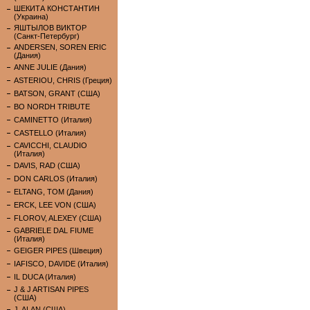
ШЕКИТА КОНСТАНТИН
(Украина)
ЯШТЫЛОВ ВИКТОР
(Санкт-Петербург)
ANDERSEN, SOREN ERIC
(Дания)
ANNE JULIE (Дания)
ASTERIOU, CHRIS (Греция)
BATSON, GRANT (США)
BO NORDH TRIBUTE
CAMINETTO (Италия)
CASTELLO (Италия)
CAVICCHI, CLAUDIO
(Италия)
DAVIS, RAD (США)
DON CARLOS (Италия)
ELTANG, TOM (Дания)
ERCK, LEE VON (США)
FLOROV, ALEXEY (США)
GABRIELE DAL FIUME
(Италия)
GEIGER PIPES (Швеция)
IAFISCO, DAVIDE (Италия)
IL DUCA (Италия)
J & J ARTISAN PIPES
(США)
J. ALAN (США)