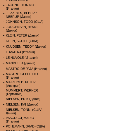
JACONO, TONINO
(Италия)
JEPPESEN, PEDER /
NEERUP (Дания)
JOHNSON, TODD (США)
JORGENSEN, BENNI
(Дания)
KLEIN, PETER (Дания)
KLEIN, SCOTT (США)
KNUDSEN, TEDDY (Дания)
L`ANATRA (Италия)
LE NUVOLE (Италия)
MANDUELA (Дания)
MASTRO DE PAJA (Италия)
MASTRO GEPPETTO
(Италия)
MATZHOLD, PETER
(Австрия)
MUMMERT, WERNER
(Германия)
NIELSEN, ERIK (Дания)
NIELSEN, KAI (Дания)
NIELSEN, TONNI (США/
Дания)
PASCUCCI, MARIO
(Италия)
POHLMANN, BRAD (США)