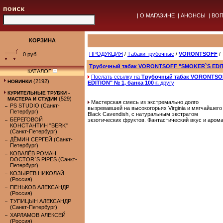
|
О МАГАЗИНЕ
|
АНОНСЫ
|
ВОП
КОРЗИНА
ПРОДУКЦИЯ
/
Табаки трубочные
/
VORONTSOFF
/
0 руб.
Трубочный табак VORONTSOFF "SMOKER`S EDITIO
КАТАЛОГ
Послать ссылку на
Трубочный табак VORONTSO
(2192)
НОВИНКИ
EDITION" № 1, банка 100 г.
другу
КУРИТЕЛЬНЫЕ ТРУБКИ -
(529)
МАСТЕРА И СТУДИИ
Мастерская смесь из экстремально долго
PS STUDIO (Санкт-
вызревавшей на высокогорьях Virginia и мягчайшего
Петербург)
Black Cavendish, с натуральным экстратом
БЕРЕГОВОЙ
экзотических фруктов. Фантастический вкус и арома
КОНСТАНТИН "BERK"
(Санкт-Петербург)
ДЁМИН СЕРГЕЙ (Санкт-
Петербург)
КОВАЛЁВ РОМАН
DOCTOR`S PIPES (Санкт-
Петербург)
КОЗЫРЕВ НИКОЛАЙ
(Россия)
ПЕНЬКОВ АЛЕКСАНДР
(Россия)
ТУПИЦЫН АЛЕКСАНДР
(Санкт-Петербург)
ХАРЛАМОВ АЛЕКСЕЙ
(Россия)