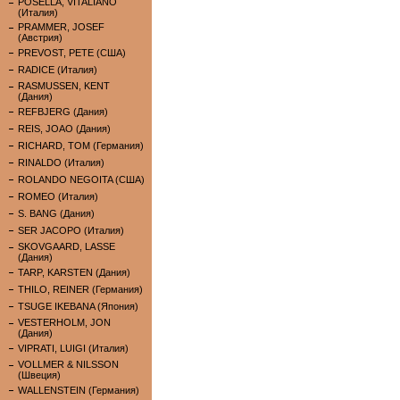
POSELLA, VITALIANO
(Италия)
PRAMMER, JOSEF
(Австрия)
PREVOST, PETE (США)
RADICE (Италия)
RASMUSSEN, KENT
(Дания)
REFBJERG (Дания)
REIS, JOAO (Дания)
RICHARD, TOM (Германия)
RINALDO (Италия)
ROLANDO NEGOITA (США)
ROMEO (Италия)
S. BANG (Дания)
SER JACOPO (Италия)
SKOVGAARD, LASSE
(Дания)
TARP, KARSTEN (Дания)
THILO, REINER (Германия)
TSUGE IKEBANA (Япония)
VESTERHOLM, JON
(Дания)
VIPRATI, LUIGI (Италия)
VOLLMER & NILSSON
(Швеция)
WALLENSTEIN (Германия)