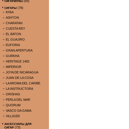
(69)
СИГАРИЛЛЫ
(78)
СИГАРЫ
КУБА
ASHTON
CHARATAN
CUESTA REY
EL BATON
EL GUAJIRO
EUFORIA
GRAN APERTURA
GURKHA
HERITAGE 1492
IMPERIOR
JOYA DE NICARAGUA
JUAN DE LA COSA
LA AROMA DEL CARIBE
LA INSTRUCTORA
ORISHAS
PERLA DEL MAR
QUORUM
VASCO DA GAMA
VILLIGER
АКСЕССУАРЫ ДЛЯ
(73)
СИГАР