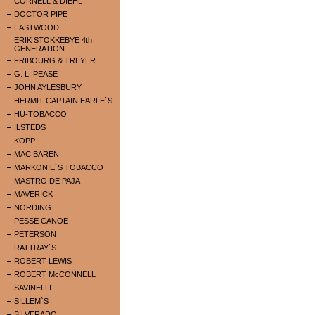
CORNELL & DIEHL
DOCTOR PIPE
EASTWOOD
ERIK STOKKEBYE 4th
GENERATION
FRIBOURG & TREYER
G. L. PEASE
JOHN AYLESBURY
HERMIT CAPTAIN EARLE`S
HU-TOBACCO
ILSTEDS
KOPP
MAC BAREN
MARKONIE`S TOBACCO
MASTRO DE PAJA
MAVERICK
NORDING
PESSE CANOE
PETERSON
RATTRAY`S
ROBERT LEWIS
ROBERT McCONNELL
SAVINELLI
SILLEM`S
SILVERADO