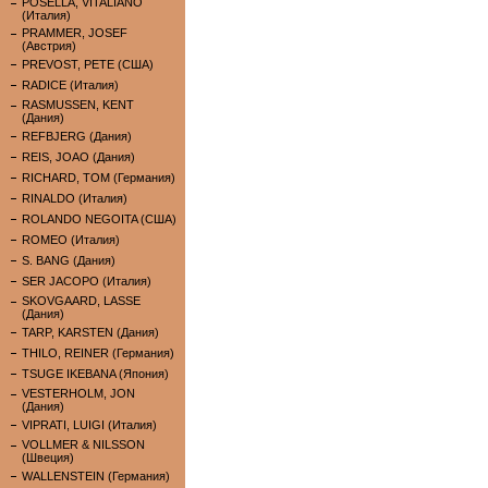
POSELLA, VITALIANO
(Италия)
PRAMMER, JOSEF
(Австрия)
PREVOST, PETE (США)
RADICE (Италия)
RASMUSSEN, KENT
(Дания)
REFBJERG (Дания)
REIS, JOAO (Дания)
RICHARD, TOM (Германия)
RINALDO (Италия)
ROLANDO NEGOITA (США)
ROMEO (Италия)
S. BANG (Дания)
SER JACOPO (Италия)
SKOVGAARD, LASSE
(Дания)
TARP, KARSTEN (Дания)
THILO, REINER (Германия)
TSUGE IKEBANA (Япония)
VESTERHOLM, JON
(Дания)
VIPRATI, LUIGI (Италия)
VOLLMER & NILSSON
(Швеция)
WALLENSTEIN (Германия)