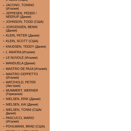
JACONO, TONINO
(Италия)
JEPPESEN, PEDER /
NEERUP (Дания)
JOHNSON, TODD (США)
JORGENSEN, BENNI
(Дания)
KLEIN, PETER (Дания)
KLEIN, SCOTT (США)
KNUDSEN, TEDDY (Дания)
L`ANATRA (Италия)
LE NUVOLE (Италия)
MANDUELA (Дания)
MASTRO DE PAJA (Италия)
MASTRO GEPPETTO
(Италия)
MATZHOLD, PETER
(Австрия)
MUMMERT, WERNER
(Германия)
NIELSEN, ERIK (Дания)
NIELSEN, KAI (Дания)
NIELSEN, TONNI (США/
Дания)
PASCUCCI, MARIO
(Италия)
POHLMANN, BRAD (США)