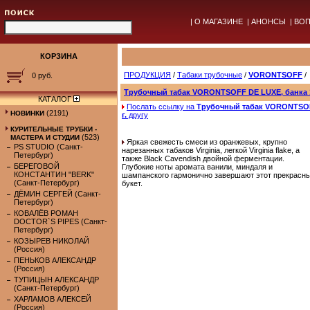
|
О МАГАЗИНЕ
|
АНОНСЫ
|
ВОП
КОРЗИНА
ПРОДУКЦИЯ
/
Табаки трубочные
/
VORONTSOFF
/
0 руб.
Трубочный табак VORONTSOFF DE LUXE, банка 1
КАТАЛОГ
Послать ссылку на
Трубочный табак VORONTSOF
(2191)
НОВИНКИ
г.
другу
КУРИТЕЛЬНЫЕ ТРУБКИ -
(523)
МАСТЕРА И СТУДИИ
Яркая свежесть смеси из оранжевых, крупно
PS STUDIO (Санкт-
нарезанных табаков Virginia, легкой Virginia flake, а
Петербург)
также Black Cavendish двойной ферментации.
БЕРЕГОВОЙ
Глубокие ноты аромата ванили, миндаля и
КОНСТАНТИН "BERK"
шампанского гармонично завершают этот прекрасн
(Санкт-Петербург)
букет.
ДЁМИН СЕРГЕЙ (Санкт-
Петербург)
КОВАЛЁВ РОМАН
DOCTOR`S PIPES (Санкт-
Петербург)
КОЗЫРЕВ НИКОЛАЙ
(Россия)
ПЕНЬКОВ АЛЕКСАНДР
(Россия)
ТУПИЦЫН АЛЕКСАНДР
(Санкт-Петербург)
ХАРЛАМОВ АЛЕКСЕЙ
(Россия)