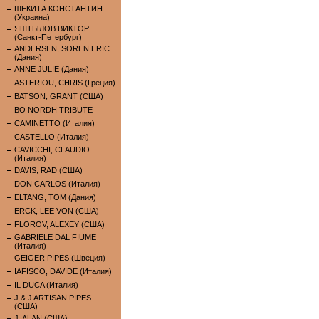
ШЕКИТА КОНСТАНТИН
(Украина)
ЯШТЫЛОВ ВИКТОР
(Санкт-Петербург)
ANDERSEN, SOREN ERIC
(Дания)
ANNE JULIE (Дания)
ASTERIOU, CHRIS (Греция)
BATSON, GRANT (США)
BO NORDH TRIBUTE
CAMINETTO (Италия)
CASTELLO (Италия)
CAVICCHI, CLAUDIO
(Италия)
DAVIS, RAD (США)
DON CARLOS (Италия)
ELTANG, TOM (Дания)
ERCK, LEE VON (США)
FLOROV, ALEXEY (США)
GABRIELE DAL FIUME
(Италия)
GEIGER PIPES (Швеция)
IAFISCO, DAVIDE (Италия)
IL DUCA (Италия)
J & J ARTISAN PIPES
(США)
J. ALAN (США)