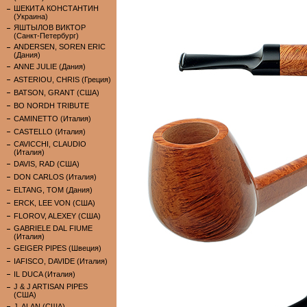
ШЕКИТА КОНСТАНТИН
(Украина)
ЯШТЫЛОВ ВИКТОР
(Санкт-Петербург)
ANDERSEN, SOREN ERIC
(Дания)
ANNE JULIE (Дания)
ASTERIOU, CHRIS (Греция)
BATSON, GRANT (США)
BO NORDH TRIBUTE
CAMINETTO (Италия)
CASTELLO (Италия)
CAVICCHI, CLAUDIO
(Италия)
DAVIS, RAD (США)
DON CARLOS (Италия)
ELTANG, TOM (Дания)
ERCK, LEE VON (США)
FLOROV, ALEXEY (США)
GABRIELE DAL FIUME
(Италия)
GEIGER PIPES (Швеция)
IAFISCO, DAVIDE (Италия)
IL DUCA (Италия)
J & J ARTISAN PIPES
(США)
J. ALAN (США)