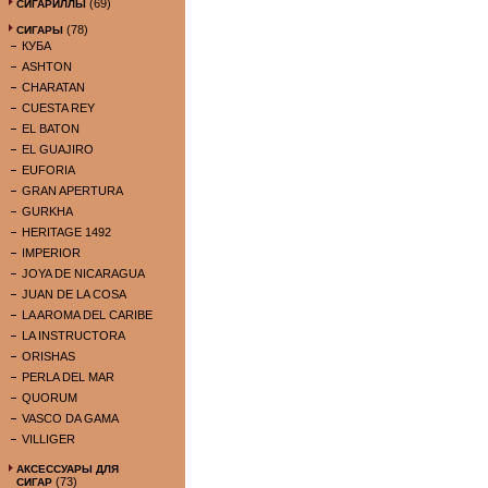
(69)
СИГАРИЛЛЫ
(78)
СИГАРЫ
КУБА
ASHTON
CHARATAN
CUESTA REY
EL BATON
EL GUAJIRO
EUFORIA
GRAN APERTURA
GURKHA
HERITAGE 1492
IMPERIOR
JOYA DE NICARAGUA
JUAN DE LA COSA
LA AROMA DEL CARIBE
LA INSTRUCTORA
ORISHAS
PERLA DEL MAR
QUORUM
VASCO DA GAMA
VILLIGER
АКСЕССУАРЫ ДЛЯ
(73)
СИГАР