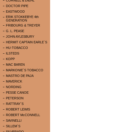
CORNELL & DIEHL
DOCTOR PIPE
EASTWOOD
ERIK STOKKEBYE 4th
GENERATION
FRIBOURG & TREYER
G. L. PEASE
JOHN AYLESBURY
HERMIT CAPTAIN EARLE`S
HU-TOBACCO
ILSTEDS
KOPP
MAC BAREN
MARKONIE`S TOBACCO
MASTRO DE PAJA
MAVERICK
NORDING
PESSE CANOE
PETERSON
RATTRAY`S
ROBERT LEWIS
ROBERT McCONNELL
SAVINELLI
SILLEM`S
SILVERADO