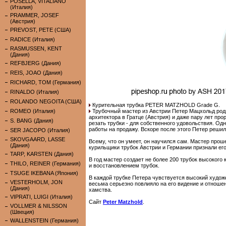
POSELLA, VITALIANO
(Италия)
PRAMMER, JOSEF
(Австрия)
PREVOST, PETE (США)
RADICE (Италия)
RASMUSSEN, KENT
(Дания)
REFBJERG (Дания)
REIS, JOAO (Дания)
RICHARD, TOM (Германия)
RINALDO (Италия)
ROLANDO NEGOITA (США)
Курительная трубка PETER MATZHOLD Grade G.
ROMEO (Италия)
Трубочный мастер из Австрии Петер Мацхольд роди
архитектора в Гратце (Австрия) и даже пару лет пр
S. BANG (Дания)
резать трубки - для собственного удовольствия. Од
работы на продажу. Вскоре после этого Петер решил
SER JACOPO (Италия)
SKOVGAARD, LASSE
Всему, что он умеет, он научился сам. Мастер прош
(Дания)
курильщики трубок Австрии и Германии признали его
TARP, KARSTEN (Дания)
В год мастер создает не более 200 трубок высокого
THILO, REINER (Германия)
и восстановлением трубок.
TSUGE IKEBANA (Япония)
В каждой трубке Петера чувствуется высокий худож
VESTERHOLM, JON
весьма серьезно повлияло на его видение и отношен
(Дания)
хамства.
VIPRATI, LUIGI (Италия)
Сайт
Peter Matzhold
.
VOLLMER & NILSSON
(Швеция)
WALLENSTEIN (Германия)