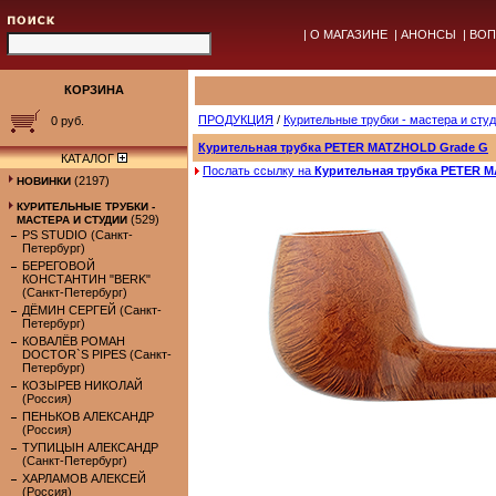
|
О МАГАЗИНЕ
|
АНОНСЫ
|
ВОП
КОРЗИНА
ПРОДУКЦИЯ
/
Курительные трубки - мастера и сту
0 руб.
Курительная трубка PETER MATZHOLD Grade G
КАТАЛОГ
Послать ссылку на
Курительная трубка PETER 
(2197)
НОВИНКИ
КУРИТЕЛЬНЫЕ ТРУБКИ -
(529)
МАСТЕРА И СТУДИИ
PS STUDIO (Санкт-
Петербург)
БЕРЕГОВОЙ
КОНСТАНТИН "BERK"
(Санкт-Петербург)
ДЁМИН СЕРГЕЙ (Санкт-
Петербург)
КОВАЛЁВ РОМАН
DOCTOR`S PIPES (Санкт-
Петербург)
КОЗЫРЕВ НИКОЛАЙ
(Россия)
ПЕНЬКОВ АЛЕКСАНДР
(Россия)
ТУПИЦЫН АЛЕКСАНДР
(Санкт-Петербург)
ХАРЛАМОВ АЛЕКСЕЙ
(Россия)