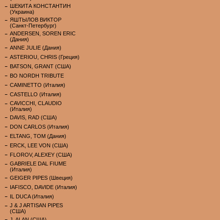
ШЕКИТА КОНСТАНТИН
(Украина)
ЯШТЫЛОВ ВИКТОР
(Санкт-Петербург)
ANDERSEN, SOREN ERIC
(Дания)
ANNE JULIE (Дания)
ASTERIOU, CHRIS (Греция)
BATSON, GRANT (США)
BO NORDH TRIBUTE
CAMINETTO (Италия)
CASTELLO (Италия)
CAVICCHI, CLAUDIO
(Италия)
DAVIS, RAD (США)
DON CARLOS (Италия)
ELTANG, TOM (Дания)
ERCK, LEE VON (США)
FLOROV, ALEXEY (США)
GABRIELE DAL FIUME
(Италия)
GEIGER PIPES (Швеция)
IAFISCO, DAVIDE (Италия)
IL DUCA (Италия)
J & J ARTISAN PIPES
(США)
J. ALAN (США)