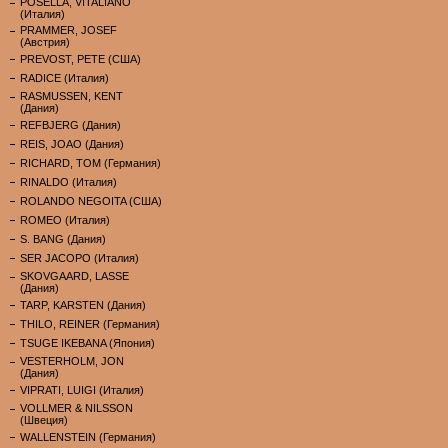
POSELLA, VITALIANO
(Италия)
PRAMMER, JOSEF
(Австрия)
PREVOST, PETE (США)
RADICE (Италия)
RASMUSSEN, KENT
(Дания)
REFBJERG (Дания)
REIS, JOAO (Дания)
RICHARD, TOM (Германия)
RINALDO (Италия)
ROLANDO NEGOITA (США)
ROMEO (Италия)
S. BANG (Дания)
SER JACOPO (Италия)
SKOVGAARD, LASSE
(Дания)
TARP, KARSTEN (Дания)
THILO, REINER (Германия)
TSUGE IKEBANA (Япония)
VESTERHOLM, JON
(Дания)
VIPRATI, LUIGI (Италия)
VOLLMER & NILSSON
(Швеция)
WALLENSTEIN (Германия)