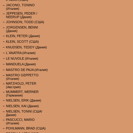
JACONO, TONINO
(Италия)
JEPPESEN, PEDER /
NEERUP (Дания)
JOHNSON, TODD (США)
JORGENSEN, BENNI
(Дания)
KLEIN, PETER (Дания)
KLEIN, SCOTT (США)
KNUDSEN, TEDDY (Дания)
L`ANATRA (Италия)
LE NUVOLE (Италия)
MANDUELA (Дания)
MASTRO DE PAJA (Италия)
MASTRO GEPPETTO
(Италия)
MATZHOLD, PETER
(Австрия)
MUMMERT, WERNER
(Германия)
NIELSEN, ERIK (Дания)
NIELSEN, KAI (Дания)
NIELSEN, TONNI (США/
Дания)
PASCUCCI, MARIO
(Италия)
POHLMANN, BRAD (США)