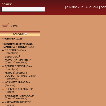
|
О МАГАЗИНЕ
|
АНОНСЫ
|
ВОП
0 руб.
КАТАЛОГ
(2185)
НОВИНКИ
КУРИТЕЛЬНЫЕ ТРУБКИ -
(529)
МАСТЕРА И СТУДИИ
PS STUDIO (Санкт-
Петербург)
БЕРЕГОВОЙ
КОНСТАНТИН "BERK"
(Санкт-Петербург)
ДЁМИН СЕРГЕЙ (Санкт-
Петербург)
КОВАЛЁВ РОМАН
DOCTOR`S PIPES (Санкт-
Петербург)
КОЗЫРЕВ НИКОЛАЙ
(Россия)
ПЕНЬКОВ АЛЕКСАНДР
(Россия)
ТУПИЦЫН АЛЕКСАНДР
(Санкт-Петербург)
ХАРЛАМОВ АЛЕКСЕЙ
(Россия)