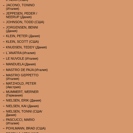
JACONO, TONINO
(Италия)
JEPPESEN, PEDER /
NEERUP (Дания)
JOHNSON, TODD (США)
JORGENSEN, BENNI
(Дания)
KLEIN, PETER (Дания)
KLEIN, SCOTT (США)
KNUDSEN, TEDDY (Дания)
L`ANATRA (Италия)
LE NUVOLE (Италия)
MANDUELA (Дания)
MASTRO DE PAJA (Италия)
MASTRO GEPPETTO
(Италия)
MATZHOLD, PETER
(Австрия)
MUMMERT, WERNER
(Германия)
NIELSEN, ERIK (Дания)
NIELSEN, KAI (Дания)
NIELSEN, TONNI (США/
Дания)
PASCUCCI, MARIO
(Италия)
POHLMANN, BRAD (США)