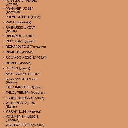
POSELLA, VITALIANO
(Италия)
PRAMMER, JOSEF
(Австрия)
PREVOST, PETE (США)
RADICE (Италия)
RASMUSSEN, KENT
(Дания)
REFBJERG (Дания)
REIS, JOAO (Дания)
RICHARD, TOM (Германия)
RINALDO (Италия)
ROLANDO NEGOITA (США)
ROMEO (Италия)
S. BANG (Дания)
SER JACOPO (Италия)
SKOVGAARD, LASSE
(Дания)
TARP, KARSTEN (Дания)
THILO, REINER (Германия)
TSUGE IKEBANA (Япония)
VESTERHOLM, JON
(Дания)
VIPRATI, LUIGI (Италия)
VOLLMER & NILSSON
(Швеция)
WALLENSTEIN (Германия)