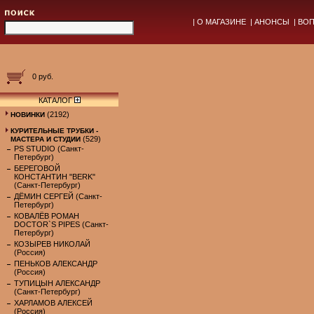
|
О МАГАЗИНЕ
|
АНОНСЫ
|
ВОП
0 руб.
КАТАЛОГ
(2192)
НОВИНКИ
КУРИТЕЛЬНЫЕ ТРУБКИ -
(529)
МАСТЕРА И СТУДИИ
PS STUDIO (Санкт-
Петербург)
БЕРЕГОВОЙ
КОНСТАНТИН "BERK"
(Санкт-Петербург)
ДЁМИН СЕРГЕЙ (Санкт-
Петербург)
КОВАЛЁВ РОМАН
DOCTOR`S PIPES (Санкт-
Петербург)
КОЗЫРЕВ НИКОЛАЙ
(Россия)
ПЕНЬКОВ АЛЕКСАНДР
(Россия)
ТУПИЦЫН АЛЕКСАНДР
(Санкт-Петербург)
ХАРЛАМОВ АЛЕКСЕЙ
(Россия)