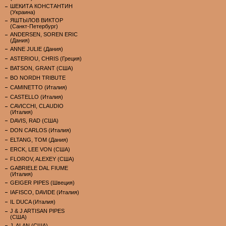
ШЕКИТА КОНСТАНТИН
(Украина)
ЯШТЫЛОВ ВИКТОР
(Санкт-Петербург)
ANDERSEN, SOREN ERIC
(Дания)
ANNE JULIE (Дания)
ASTERIOU, CHRIS (Греция)
BATSON, GRANT (США)
BO NORDH TRIBUTE
CAMINETTO (Италия)
CASTELLO (Италия)
CAVICCHI, CLAUDIO
(Италия)
DAVIS, RAD (США)
DON CARLOS (Италия)
ELTANG, TOM (Дания)
ERCK, LEE VON (США)
FLOROV, ALEXEY (США)
GABRIELE DAL FIUME
(Италия)
GEIGER PIPES (Швеция)
IAFISCO, DAVIDE (Италия)
IL DUCA (Италия)
J & J ARTISAN PIPES
(США)
J. ALAN (США)