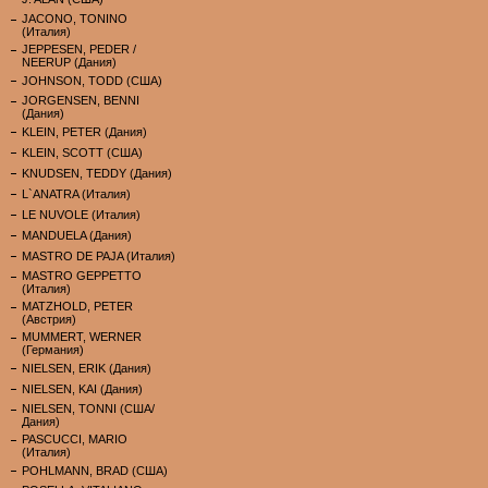
JACONO, TONINO
(Италия)
JEPPESEN, PEDER /
NEERUP (Дания)
JOHNSON, TODD (США)
JORGENSEN, BENNI
(Дания)
KLEIN, PETER (Дания)
KLEIN, SCOTT (США)
KNUDSEN, TEDDY (Дания)
L`ANATRA (Италия)
LE NUVOLE (Италия)
MANDUELA (Дания)
MASTRO DE PAJA (Италия)
MASTRO GEPPETTO
(Италия)
MATZHOLD, PETER
(Австрия)
MUMMERT, WERNER
(Германия)
NIELSEN, ERIK (Дания)
NIELSEN, KAI (Дания)
NIELSEN, TONNI (США/
Дания)
PASCUCCI, MARIO
(Италия)
POHLMANN, BRAD (США)