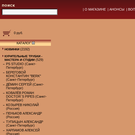
|
О МАГАЗИНЕ
|
АНОНСЫ
|
ВОП
0 руб.
КАТАЛОГ
(2192)
НОВИНКИ
КУРИТЕЛЬНЫЕ ТРУБКИ -
(529)
МАСТЕРА И СТУДИИ
PS STUDIO (Санкт-
Петербург)
БЕРЕГОВОЙ
КОНСТАНТИН "BERK"
(Санкт-Петербург)
ДЁМИН СЕРГЕЙ (Санкт-
Петербург)
КОВАЛЁВ РОМАН
DOCTOR`S PIPES (Санкт-
Петербург)
КОЗЫРЕВ НИКОЛАЙ
(Россия)
ПЕНЬКОВ АЛЕКСАНДР
(Россия)
ТУПИЦЫН АЛЕКСАНДР
(Санкт-Петербург)
ХАРЛАМОВ АЛЕКСЕЙ
(Россия)