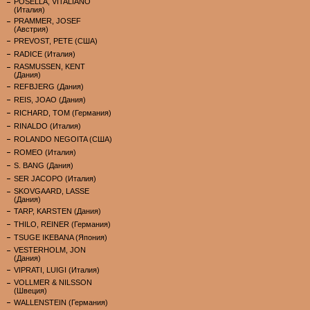
POSELLA, VITALIANO
(Италия)
PRAMMER, JOSEF
(Австрия)
PREVOST, PETE (США)
RADICE (Италия)
RASMUSSEN, KENT
(Дания)
REFBJERG (Дания)
REIS, JOAO (Дания)
RICHARD, TOM (Германия)
RINALDO (Италия)
ROLANDO NEGOITA (США)
ROMEO (Италия)
S. BANG (Дания)
SER JACOPO (Италия)
SKOVGAARD, LASSE
(Дания)
TARP, KARSTEN (Дания)
THILO, REINER (Германия)
TSUGE IKEBANA (Япония)
VESTERHOLM, JON
(Дания)
VIPRATI, LUIGI (Италия)
VOLLMER & NILSSON
(Швеция)
WALLENSTEIN (Германия)