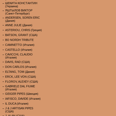
ШЕКИТА КОНСТАНТИН
(Украина)
ЯШТЫЛОВ ВИКТОР
(Санкт-Петербург)
ANDERSEN, SOREN ERIC
(Дания)
ANNE JULIE (Дания)
ASTERIOU, CHRIS (Греция)
BATSON, GRANT (США)
BO NORDH TRIBUTE
CAMINETTO (Италия)
CASTELLO (Италия)
CAVICCHI, CLAUDIO
(Италия)
DAVIS, RAD (США)
DON CARLOS (Италия)
ELTANG, TOM (Дания)
ERCK, LEE VON (США)
FLOROV, ALEXEY (США)
GABRIELE DAL FIUME
(Италия)
GEIGER PIPES (Швеция)
IAFISCO, DAVIDE (Италия)
IL DUCA (Италия)
J & J ARTISAN PIPES
(США)
J. ALAN (США)