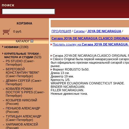
КОРЗИНА
ПРОДУКЦИЯ
/
Сигары
/
JOYA DE NICARAGUA
/
0 руб.
Сигара JOYA DE NICARAGUA CLASICO ORIGINAL 
КАТАЛОГ
Послать ссылку на
Сигара JOYA DE NICARAGUA 
(2190)
НОВИНКИ
КУРИТЕЛЬНЫЕ ТРУБКИ -
Сигара JOYA DE NICARAGUA CLASICO ORIGINAL RO
(523)
МАСТЕРА И СТУДИИ
Clásico Original была первой никарагуанской сигар
PS STUDIO (Санкт-
был официально признан национальной сигарой стра
Петербург)
рынке.
БЕРЕГОВОЙ
Формат ROBUSTO 5х50.
КОНСТАНТИН "BERK"
Длина 13 см.
(Санкт-Петербург)
Диаметр 19 мм.
Крепость 1/5.
ДЁМИН СЕРГЕЙ (Санкт-
WRAPPER ECUADORIAN CONNECTICUT SHADE.
Петербург)
BINDER NICARAGUAN.
КОВАЛЁВ РОМАН
FILLER NICARAGUAN.
DOCTOR`S PIPES (Санкт-
Нежные древесные тона.
Петербург)
КОЗЫРЕВ НИКОЛАЙ
(Россия)
ПЕНЬКОВ АЛЕКСАНДР
(Россия)
ТУПИЦЫН АЛЕКСАНДР
(Санкт-Петербург)
ХАРЛАМОВ АЛЕКСЕЙ
(Россия)