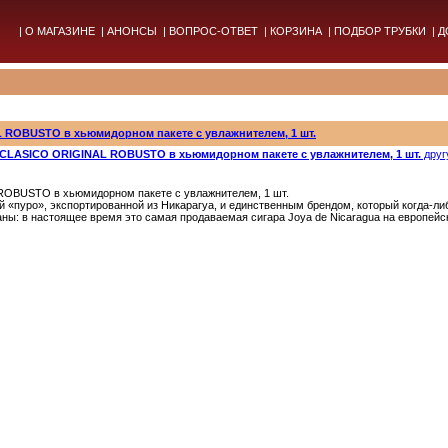
|
О МАГАЗИНЕ
|
АНОНСЫ
|
ВОПРОС-ОТВЕТ
|
КОРЗИНА
|
ПОДБОР ТРУБКИ
|
Д
ROBUSTO в хьюмидорном пакете с увлажнителем, 1 шт.
CLASICO ORIGINAL ROBUSTO в хьюмидорном пакете с увлажнителем, 1 шт.
друг
BUSTO в хьюмидорном пакете с увлажнителем, 1 шт.
ой «пуро», экспортированной из Никарагуа, и единственным брендом, который когда-ли
ны: в настоящее время это самая продаваемая сигара Joya de Nicaragua на европей