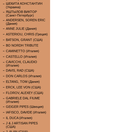
ШЕКИТА КОНСТАНТИН
(Украина)
ЯШТЫЛОВ ВИКТОР
(Санкт-Петербург)
ANDERSEN, SOREN ERIC
(Дания)
ANNE JULIE (Дания)
ASTERIOU, CHRIS (Греция)
BATSON, GRANT (США)
BO NORDH TRIBUTE
CAMINETTO (Италия)
CASTELLO (Италия)
CAVICCHI, CLAUDIO
(Италия)
DAVIS, RAD (США)
DON CARLOS (Италия)
ELTANG, TOM (Дания)
ERCK, LEE VON (США)
FLOROV, ALEXEY (США)
GABRIELE DAL FIUME
(Италия)
GEIGER PIPES (Швеция)
IAFISCO, DAVIDE (Италия)
IL DUCA (Италия)
J & J ARTISAN PIPES
(США)
J. ALAN (США)