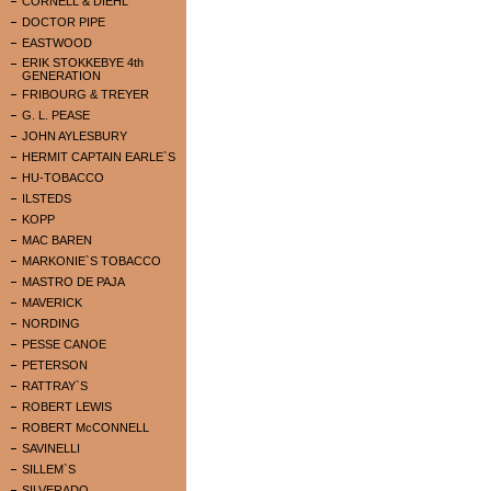
CORNELL & DIEHL
DOCTOR PIPE
EASTWOOD
ERIK STOKKEBYE 4th
GENERATION
FRIBOURG & TREYER
G. L. PEASE
JOHN AYLESBURY
HERMIT CAPTAIN EARLE`S
HU-TOBACCO
ILSTEDS
KOPP
MAC BAREN
MARKONIE`S TOBACCO
MASTRO DE PAJA
MAVERICK
NORDING
PESSE CANOE
PETERSON
RATTRAY`S
ROBERT LEWIS
ROBERT McCONNELL
SAVINELLI
SILLEM`S
SILVERADO