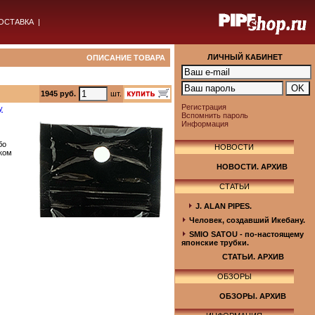
ОСТАВКА
|
ЛИЧНЫЙ КАБИНЕТ
ОПИСАНИЕ ТОВАРА
1945 руб.
шт.
Регистрация
у
Вспомнить пароль
Информация
бо
НОВОСТИ
ском
НОВОСТИ. АРХИВ
СТАТЬИ
J. ALAN PIPES.
Человек, создавший Икебану.
SMIO SATOU - по-настоящему
японские трубки.
СТАТЬИ. АРХИВ
ОБЗОРЫ
ОБЗОРЫ. АРХИВ