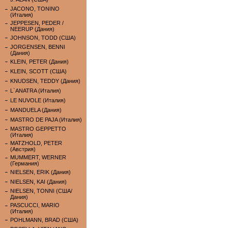
JACONO, TONINO
(Италия)
JEPPESEN, PEDER /
NEERUP (Дания)
JOHNSON, TODD (США)
JORGENSEN, BENNI
(Дания)
KLEIN, PETER (Дания)
KLEIN, SCOTT (США)
KNUDSEN, TEDDY (Дания)
L`ANATRA (Италия)
LE NUVOLE (Италия)
MANDUELA (Дания)
MASTRO DE PAJA (Италия)
MASTRO GEPPETTO
(Италия)
MATZHOLD, PETER
(Австрия)
MUMMERT, WERNER
(Германия)
NIELSEN, ERIK (Дания)
NIELSEN, KAI (Дания)
NIELSEN, TONNI (США/
Дания)
PASCUCCI, MARIO
(Италия)
POHLMANN, BRAD (США)