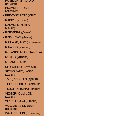
POSELLA, VITALIANO
(Италия)
PRAMMER, JOSEF
(Австрия)
PREVOST, PETE (США)
RADICE (Италия)
RASMUSSEN, KENT
(Дания)
REFBJERG (Дания)
REIS, JOAO (Дания)
RICHARD, TOM (Германия)
RINALDO (Италия)
ROLANDO NEGOITA (США)
ROMEO (Италия)
S. BANG (Дания)
SER JACOPO (Италия)
SKOVGAARD, LASSE
(Дания)
TARP, KARSTEN (Дания)
THILO, REINER (Германия)
TSUGE IKEBANA (Япония)
VESTERHOLM, JON
(Дания)
VIPRATI, LUIGI (Италия)
VOLLMER & NILSSON
(Швеция)
WALLENSTEIN (Германия)