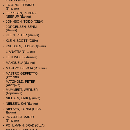
JACONO, TONINO
(Италия)
JEPPESEN, PEDER /
NEERUP (Дания)
JOHNSON, TODD (США)
JORGENSEN, BENNI
(Дания)
KLEIN, PETER (Дания)
KLEIN, SCOTT (США)
KNUDSEN, TEDDY (Дания)
L`ANATRA (Италия)
LE NUVOLE (Италия)
MANDUELA (Дания)
MASTRO DE PAJA (Италия)
MASTRO GEPPETTO
(Италия)
MATZHOLD, PETER
(Австрия)
MUMMERT, WERNER
(Германия)
NIELSEN, ERIK (Дания)
NIELSEN, KAI (Дания)
NIELSEN, TONNI (США/
Дания)
PASCUCCI, MARIO
(Италия)
POHLMANN, BRAD (США)