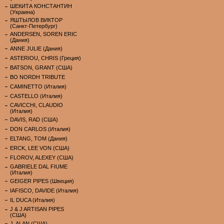
ШЕКИТА КОНСТАНТИН
(Украина)
ЯШТЫЛОВ ВИКТОР
(Санкт-Петербург)
ANDERSEN, SOREN ERIC
(Дания)
ANNE JULIE (Дания)
ASTERIOU, CHRIS (Греция)
BATSON, GRANT (США)
BO NORDH TRIBUTE
CAMINETTO (Италия)
CASTELLO (Италия)
CAVICCHI, CLAUDIO
(Италия)
DAVIS, RAD (США)
DON CARLOS (Италия)
ELTANG, TOM (Дания)
ERCK, LEE VON (США)
FLOROV, ALEXEY (США)
GABRIELE DAL FIUME
(Италия)
GEIGER PIPES (Швеция)
IAFISCO, DAVIDE (Италия)
IL DUCA (Италия)
J & J ARTISAN PIPES
(США)
J. ALAN (США)