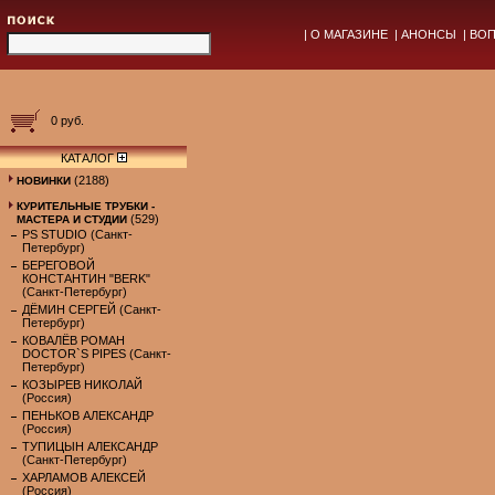
|
О МАГАЗИНЕ
|
АНОНСЫ
|
ВОП
0 руб.
КАТАЛОГ
(2188)
НОВИНКИ
КУРИТЕЛЬНЫЕ ТРУБКИ -
(529)
МАСТЕРА И СТУДИИ
PS STUDIO (Санкт-
Петербург)
БЕРЕГОВОЙ
КОНСТАНТИН "BERK"
(Санкт-Петербург)
ДЁМИН СЕРГЕЙ (Санкт-
Петербург)
КОВАЛЁВ РОМАН
DOCTOR`S PIPES (Санкт-
Петербург)
КОЗЫРЕВ НИКОЛАЙ
(Россия)
ПЕНЬКОВ АЛЕКСАНДР
(Россия)
ТУПИЦЫН АЛЕКСАНДР
(Санкт-Петербург)
ХАРЛАМОВ АЛЕКСЕЙ
(Россия)