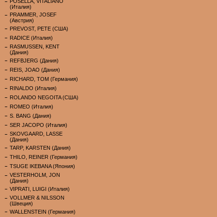
POSELLA, VITALIANO
(Италия)
PRAMMER, JOSEF
(Австрия)
PREVOST, PETE (США)
RADICE (Италия)
RASMUSSEN, KENT
(Дания)
REFBJERG (Дания)
REIS, JOAO (Дания)
RICHARD, TOM (Германия)
RINALDO (Италия)
ROLANDO NEGOITA (США)
ROMEO (Италия)
S. BANG (Дания)
SER JACOPO (Италия)
SKOVGAARD, LASSE
(Дания)
TARP, KARSTEN (Дания)
THILO, REINER (Германия)
TSUGE IKEBANA (Япония)
VESTERHOLM, JON
(Дания)
VIPRATI, LUIGI (Италия)
VOLLMER & NILSSON
(Швеция)
WALLENSTEIN (Германия)