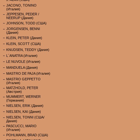
JACONO, TONINO
(Италия)
JEPPESEN, PEDER /
NEERUP (Дания)
JOHNSON, TODD (США)
JORGENSEN, BENNI
(Дания)
KLEIN, PETER (Дания)
KLEIN, SCOTT (США)
KNUDSEN, TEDDY (Дания)
L`ANATRA (Италия)
LE NUVOLE (Италия)
MANDUELA (Дания)
MASTRO DE PAJA (Италия)
MASTRO GEPPETTO
(Италия)
MATZHOLD, PETER
(Австрия)
MUMMERT, WERNER
(Германия)
NIELSEN, ERIK (Дания)
NIELSEN, KAI (Дания)
NIELSEN, TONNI (США/
Дания)
PASCUCCI, MARIO
(Италия)
POHLMANN, BRAD (США)