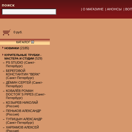
|
О МАГАЗИНЕ
|
АНОНСЫ
|
ВОП
0 руб.
КАТАЛОГ
(2185)
НОВИНКИ
КУРИТЕЛЬНЫЕ ТРУБКИ -
(529)
МАСТЕРА И СТУДИИ
PS STUDIO (Санкт-
Петербург)
БЕРЕГОВОЙ
КОНСТАНТИН "BERK"
(Санкт-Петербург)
ДЁМИН СЕРГЕЙ (Санкт-
Петербург)
КОВАЛЁВ РОМАН
DOCTOR`S PIPES (Санкт-
Петербург)
КОЗЫРЕВ НИКОЛАЙ
(Россия)
ПЕНЬКОВ АЛЕКСАНДР
(Россия)
ТУПИЦЫН АЛЕКСАНДР
(Санкт-Петербург)
ХАРЛАМОВ АЛЕКСЕЙ
(Россия)