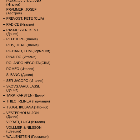
POSELLA, VITALIANO
(Италия)
PRAMMER, JOSEF
(Австрия)
PREVOST, PETE (США)
RADICE (Италия)
RASMUSSEN, KENT
(Дания)
REFBJERG (Дания)
REIS, JOAO (Дания)
RICHARD, TOM (Германия)
RINALDO (Италия)
ROLANDO NEGOITA (США)
ROMEO (Италия)
S. BANG (Дания)
SER JACOPO (Италия)
SKOVGAARD, LASSE
(Дания)
TARP, KARSTEN (Дания)
THILO, REINER (Германия)
TSUGE IKEBANA (Япония)
VESTERHOLM, JON
(Дания)
VIPRATI, LUIGI (Италия)
VOLLMER & NILSSON
(Швеция)
WALLENSTEIN (Германия)