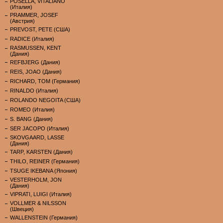
POSELLA, VITALIANO
(Италия)
PRAMMER, JOSEF
(Австрия)
PREVOST, PETE (США)
RADICE (Италия)
RASMUSSEN, KENT
(Дания)
REFBJERG (Дания)
REIS, JOAO (Дания)
RICHARD, TOM (Германия)
RINALDO (Италия)
ROLANDO NEGOITA (США)
ROMEO (Италия)
S. BANG (Дания)
SER JACOPO (Италия)
SKOVGAARD, LASSE
(Дания)
TARP, KARSTEN (Дания)
THILO, REINER (Германия)
TSUGE IKEBANA (Япония)
VESTERHOLM, JON
(Дания)
VIPRATI, LUIGI (Италия)
VOLLMER & NILSSON
(Швеция)
WALLENSTEIN (Германия)