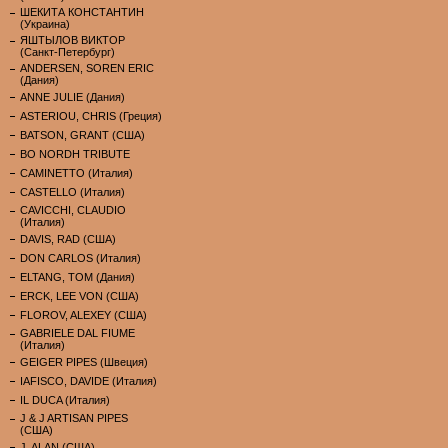
ШЕКИТА КОНСТАНТИН
(Украина)
ЯШТЫЛОВ ВИКТОР
(Санкт-Петербург)
ANDERSEN, SOREN ERIC
(Дания)
ANNE JULIE (Дания)
ASTERIOU, CHRIS (Греция)
BATSON, GRANT (США)
BO NORDH TRIBUTE
CAMINETTO (Италия)
CASTELLO (Италия)
CAVICCHI, CLAUDIO
(Италия)
DAVIS, RAD (США)
DON CARLOS (Италия)
ELTANG, TOM (Дания)
ERCK, LEE VON (США)
FLOROV, ALEXEY (США)
GABRIELE DAL FIUME
(Италия)
GEIGER PIPES (Швеция)
IAFISCO, DAVIDE (Италия)
IL DUCA (Италия)
J & J ARTISAN PIPES
(США)
J. ALAN (США)