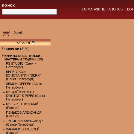
|
О МАГАЗИНЕ
|
АНОНСЫ
|
ВОП
0 руб.
КАТАЛОГ
(2192)
НОВИНКИ
КУРИТЕЛЬНЫЕ ТРУБКИ -
(529)
МАСТЕРА И СТУДИИ
PS STUDIO (Санкт-
Петербург)
БЕРЕГОВОЙ
КОНСТАНТИН "BERK"
(Санкт-Петербург)
ДЁМИН СЕРГЕЙ (Санкт-
Петербург)
КОВАЛЁВ РОМАН
DOCTOR`S PIPES (Санкт-
Петербург)
КОЗЫРЕВ НИКОЛАЙ
(Россия)
ПЕНЬКОВ АЛЕКСАНДР
(Россия)
ТУПИЦЫН АЛЕКСАНДР
(Санкт-Петербург)
ХАРЛАМОВ АЛЕКСЕЙ
(Россия)