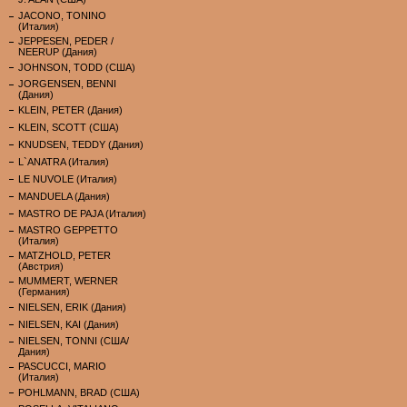
JACONO, TONINO
(Италия)
JEPPESEN, PEDER /
NEERUP (Дания)
JOHNSON, TODD (США)
JORGENSEN, BENNI
(Дания)
KLEIN, PETER (Дания)
KLEIN, SCOTT (США)
KNUDSEN, TEDDY (Дания)
L`ANATRA (Италия)
LE NUVOLE (Италия)
MANDUELA (Дания)
MASTRO DE PAJA (Италия)
MASTRO GEPPETTO
(Италия)
MATZHOLD, PETER
(Австрия)
MUMMERT, WERNER
(Германия)
NIELSEN, ERIK (Дания)
NIELSEN, KAI (Дания)
NIELSEN, TONNI (США/
Дания)
PASCUCCI, MARIO
(Италия)
POHLMANN, BRAD (США)