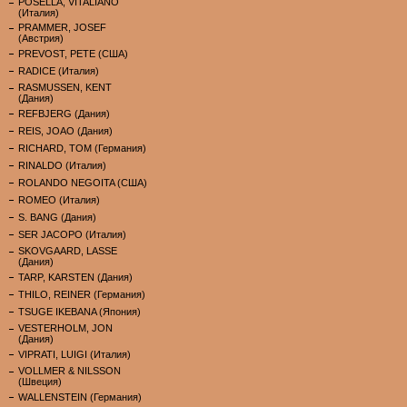
POSELLA, VITALIANO
(Италия)
PRAMMER, JOSEF
(Австрия)
PREVOST, PETE (США)
RADICE (Италия)
RASMUSSEN, KENT
(Дания)
REFBJERG (Дания)
REIS, JOAO (Дания)
RICHARD, TOM (Германия)
RINALDO (Италия)
ROLANDO NEGOITA (США)
ROMEO (Италия)
S. BANG (Дания)
SER JACOPO (Италия)
SKOVGAARD, LASSE
(Дания)
TARP, KARSTEN (Дания)
THILO, REINER (Германия)
TSUGE IKEBANA (Япония)
VESTERHOLM, JON
(Дания)
VIPRATI, LUIGI (Италия)
VOLLMER & NILSSON
(Швеция)
WALLENSTEIN (Германия)