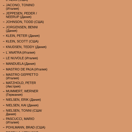
JACONO, TONINO
(Италия)
JEPPESEN, PEDER /
NEERUP (Дания)
JOHNSON, TODD (США)
JORGENSEN, BENNI
(Дания)
KLEIN, PETER (Дания)
KLEIN, SCOTT (США)
KNUDSEN, TEDDY (Дания)
L`ANATRA (Италия)
LE NUVOLE (Италия)
MANDUELA (Дания)
MASTRO DE PAJA (Италия)
MASTRO GEPPETTO
(Италия)
MATZHOLD, PETER
(Австрия)
MUMMERT, WERNER
(Германия)
NIELSEN, ERIK (Дания)
NIELSEN, KAI (Дания)
NIELSEN, TONNI (США/
Дания)
PASCUCCI, MARIO
(Италия)
POHLMANN, BRAD (США)