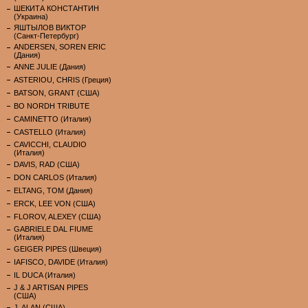
ШЕКИТА КОНСТАНТИН
(Украина)
ЯШТЫЛОВ ВИКТОР
(Санкт-Петербург)
ANDERSEN, SOREN ERIC
(Дания)
ANNE JULIE (Дания)
ASTERIOU, CHRIS (Греция)
BATSON, GRANT (США)
BO NORDH TRIBUTE
CAMINETTO (Италия)
CASTELLO (Италия)
CAVICCHI, CLAUDIO
(Италия)
DAVIS, RAD (США)
DON CARLOS (Италия)
ELTANG, TOM (Дания)
ERCK, LEE VON (США)
FLOROV, ALEXEY (США)
GABRIELE DAL FIUME
(Италия)
GEIGER PIPES (Швеция)
IAFISCO, DAVIDE (Италия)
IL DUCA (Италия)
J & J ARTISAN PIPES
(США)
J. ALAN (США)