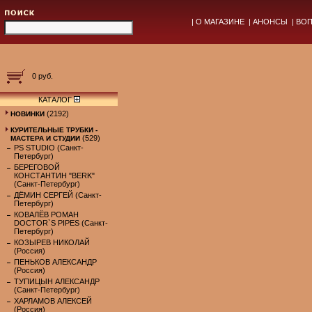
|
О МАГАЗИНЕ
|
АНОНСЫ
|
ВОП
0 руб.
КАТАЛОГ
(2192)
НОВИНКИ
КУРИТЕЛЬНЫЕ ТРУБКИ -
(529)
МАСТЕРА И СТУДИИ
PS STUDIO (Санкт-
Петербург)
БЕРЕГОВОЙ
КОНСТАНТИН "BERK"
(Санкт-Петербург)
ДЁМИН СЕРГЕЙ (Санкт-
Петербург)
КОВАЛЁВ РОМАН
DOCTOR`S PIPES (Санкт-
Петербург)
КОЗЫРЕВ НИКОЛАЙ
(Россия)
ПЕНЬКОВ АЛЕКСАНДР
(Россия)
ТУПИЦЫН АЛЕКСАНДР
(Санкт-Петербург)
ХАРЛАМОВ АЛЕКСЕЙ
(Россия)