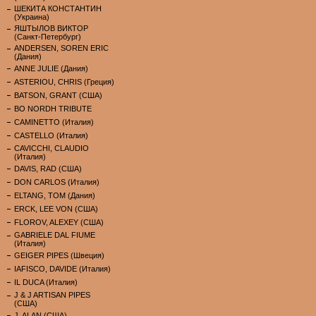
ШЕКИТА КОНСТАНТИН
(Украина)
ЯШТЫЛОВ ВИКТОР
(Санкт-Петербург)
ANDERSEN, SOREN ERIC
(Дания)
ANNE JULIE (Дания)
ASTERIOU, CHRIS (Греция)
BATSON, GRANT (США)
BO NORDH TRIBUTE
CAMINETTO (Италия)
CASTELLO (Италия)
CAVICCHI, CLAUDIO
(Италия)
DAVIS, RAD (США)
DON CARLOS (Италия)
ELTANG, TOM (Дания)
ERCK, LEE VON (США)
FLOROV, ALEXEY (США)
GABRIELE DAL FIUME
(Италия)
GEIGER PIPES (Швеция)
IAFISCO, DAVIDE (Италия)
IL DUCA (Италия)
J & J ARTISAN PIPES
(США)
J. ALAN (США)