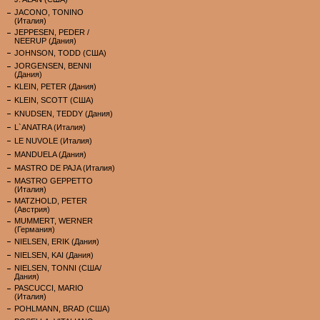
JACONO, TONINO
(Италия)
JEPPESEN, PEDER /
NEERUP (Дания)
JOHNSON, TODD (США)
JORGENSEN, BENNI
(Дания)
KLEIN, PETER (Дания)
KLEIN, SCOTT (США)
KNUDSEN, TEDDY (Дания)
L`ANATRA (Италия)
LE NUVOLE (Италия)
MANDUELA (Дания)
MASTRO DE PAJA (Италия)
MASTRO GEPPETTO
(Италия)
MATZHOLD, PETER
(Австрия)
MUMMERT, WERNER
(Германия)
NIELSEN, ERIK (Дания)
NIELSEN, KAI (Дания)
NIELSEN, TONNI (США/
Дания)
PASCUCCI, MARIO
(Италия)
POHLMANN, BRAD (США)