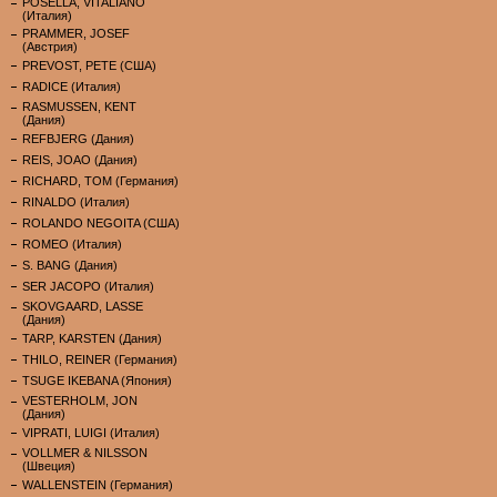
POSELLA, VITALIANO
(Италия)
PRAMMER, JOSEF
(Австрия)
PREVOST, PETE (США)
RADICE (Италия)
RASMUSSEN, KENT
(Дания)
REFBJERG (Дания)
REIS, JOAO (Дания)
RICHARD, TOM (Германия)
RINALDO (Италия)
ROLANDO NEGOITA (США)
ROMEO (Италия)
S. BANG (Дания)
SER JACOPO (Италия)
SKOVGAARD, LASSE
(Дания)
TARP, KARSTEN (Дания)
THILO, REINER (Германия)
TSUGE IKEBANA (Япония)
VESTERHOLM, JON
(Дания)
VIPRATI, LUIGI (Италия)
VOLLMER & NILSSON
(Швеция)
WALLENSTEIN (Германия)