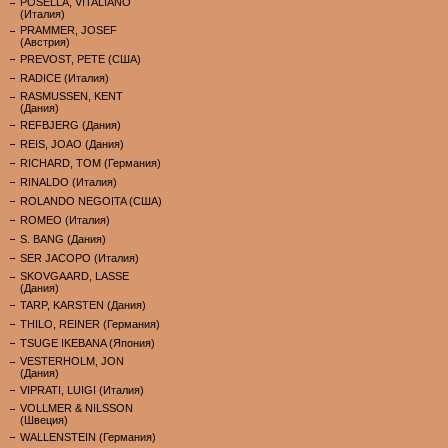
POSELLA, VITALIANO
(Италия)
PRAMMER, JOSEF
(Австрия)
PREVOST, PETE (США)
RADICE (Италия)
RASMUSSEN, KENT
(Дания)
REFBJERG (Дания)
REIS, JOAO (Дания)
RICHARD, TOM (Германия)
RINALDO (Италия)
ROLANDO NEGOITA (США)
ROMEO (Италия)
S. BANG (Дания)
SER JACOPO (Италия)
SKOVGAARD, LASSE
(Дания)
TARP, KARSTEN (Дания)
THILO, REINER (Германия)
TSUGE IKEBANA (Япония)
VESTERHOLM, JON
(Дания)
VIPRATI, LUIGI (Италия)
VOLLMER & NILSSON
(Швеция)
WALLENSTEIN (Германия)