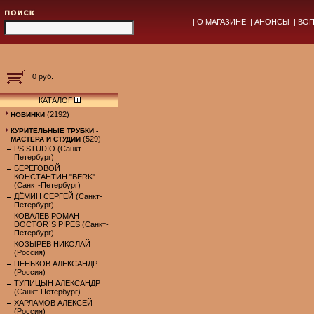
|
О МАГАЗИНЕ
|
АНОНСЫ
|
ВОП
0 руб.
КАТАЛОГ
(2192)
НОВИНКИ
КУРИТЕЛЬНЫЕ ТРУБКИ -
(529)
МАСТЕРА И СТУДИИ
PS STUDIO (Санкт-
Петербург)
БЕРЕГОВОЙ
КОНСТАНТИН "BERK"
(Санкт-Петербург)
ДЁМИН СЕРГЕЙ (Санкт-
Петербург)
КОВАЛЁВ РОМАН
DOCTOR`S PIPES (Санкт-
Петербург)
КОЗЫРЕВ НИКОЛАЙ
(Россия)
ПЕНЬКОВ АЛЕКСАНДР
(Россия)
ТУПИЦЫН АЛЕКСАНДР
(Санкт-Петербург)
ХАРЛАМОВ АЛЕКСЕЙ
(Россия)