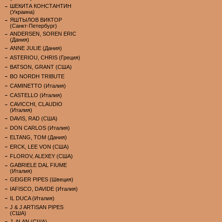
ШЕКИТА КОНСТАНТИН
(Украина)
ЯШТЫЛОВ ВИКТОР
(Санкт-Петербург)
ANDERSEN, SOREN ERIC
(Дания)
ANNE JULIE (Дания)
ASTERIOU, CHRIS (Греция)
BATSON, GRANT (США)
BO NORDH TRIBUTE
CAMINETTO (Италия)
CASTELLO (Италия)
CAVICCHI, CLAUDIO
(Италия)
DAVIS, RAD (США)
DON CARLOS (Италия)
ELTANG, TOM (Дания)
ERCK, LEE VON (США)
FLOROV, ALEXEY (США)
GABRIELE DAL FIUME
(Италия)
GEIGER PIPES (Швеция)
IAFISCO, DAVIDE (Италия)
IL DUCA (Италия)
J & J ARTISAN PIPES
(США)
J. ALAN (США)