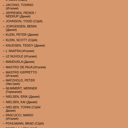
JACONO, TONINO
(Италия)
JEPPESEN, PEDER /
NEERUP (Дания)
JOHNSON, TODD (США)
JORGENSEN, BENNI
(Дания)
KLEIN, PETER (Дания)
KLEIN, SCOTT (США)
KNUDSEN, TEDDY (Дания)
L`ANATRA (Италия)
LE NUVOLE (Италия)
MANDUELA (Дания)
MASTRO DE PAJA (Италия)
MASTRO GEPPETTO
(Италия)
MATZHOLD, PETER
(Австрия)
MUMMERT, WERNER
(Германия)
NIELSEN, ERIK (Дания)
NIELSEN, KAI (Дания)
NIELSEN, TONNI (США/
Дания)
PASCUCCI, MARIO
(Италия)
POHLMANN, BRAD (США)