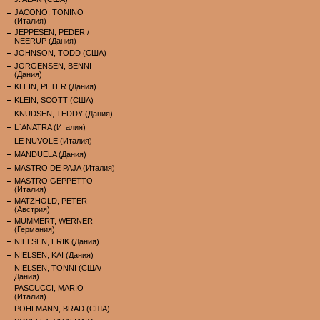
JACONO, TONINO
(Италия)
JEPPESEN, PEDER /
NEERUP (Дания)
JOHNSON, TODD (США)
JORGENSEN, BENNI
(Дания)
KLEIN, PETER (Дания)
KLEIN, SCOTT (США)
KNUDSEN, TEDDY (Дания)
L`ANATRA (Италия)
LE NUVOLE (Италия)
MANDUELA (Дания)
MASTRO DE PAJA (Италия)
MASTRO GEPPETTO
(Италия)
MATZHOLD, PETER
(Австрия)
MUMMERT, WERNER
(Германия)
NIELSEN, ERIK (Дания)
NIELSEN, KAI (Дания)
NIELSEN, TONNI (США/
Дания)
PASCUCCI, MARIO
(Италия)
POHLMANN, BRAD (США)