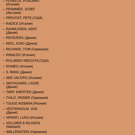
POSELLA, VITALIANO
(Италия)
PRAMMER, JOSEF
(Австрия)
PREVOST, PETE (США)
RADICE (Италия)
RASMUSSEN, KENT
(Дания)
REFBJERG (Дания)
REIS, JOAO (Дания)
RICHARD, TOM (Германия)
RINALDO (Италия)
ROLANDO NEGOITA (США)
ROMEO (Италия)
S. BANG (Дания)
SER JACOPO (Италия)
SKOVGAARD, LASSE
(Дания)
TARP, KARSTEN (Дания)
THILO, REINER (Германия)
TSUGE IKEBANA (Япония)
VESTERHOLM, JON
(Дания)
VIPRATI, LUIGI (Италия)
VOLLMER & NILSSON
(Швеция)
WALLENSTEIN (Германия)