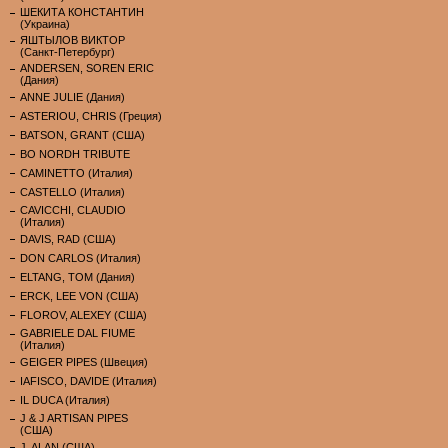
ШЕКИТА КОНСТАНТИН
(Украина)
ЯШТЫЛОВ ВИКТОР
(Санкт-Петербург)
ANDERSEN, SOREN ERIC
(Дания)
ANNE JULIE (Дания)
ASTERIOU, CHRIS (Греция)
BATSON, GRANT (США)
BO NORDH TRIBUTE
CAMINETTO (Италия)
CASTELLO (Италия)
CAVICCHI, CLAUDIO
(Италия)
DAVIS, RAD (США)
DON CARLOS (Италия)
ELTANG, TOM (Дания)
ERCK, LEE VON (США)
FLOROV, ALEXEY (США)
GABRIELE DAL FIUME
(Италия)
GEIGER PIPES (Швеция)
IAFISCO, DAVIDE (Италия)
IL DUCA (Италия)
J & J ARTISAN PIPES
(США)
J. ALAN (США)