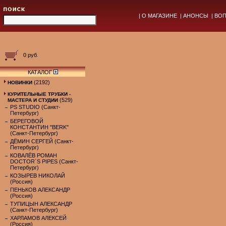
|
О МАГАЗИНЕ
|
АНОНСЫ
|
ВОП
0 руб.
КАТАЛОГ
(2192)
НОВИНКИ
КУРИТЕЛЬНЫЕ ТРУБКИ -
(529)
МАСТЕРА И СТУДИИ
PS STUDIO (Санкт-
Петербург)
БЕРЕГОВОЙ
КОНСТАНТИН "BERK"
(Санкт-Петербург)
ДЁМИН СЕРГЕЙ (Санкт-
Петербург)
КОВАЛЁВ РОМАН
DOCTOR`S PIPES (Санкт-
Петербург)
КОЗЫРЕВ НИКОЛАЙ
(Россия)
ПЕНЬКОВ АЛЕКСАНДР
(Россия)
ТУПИЦЫН АЛЕКСАНДР
(Санкт-Петербург)
ХАРЛАМОВ АЛЕКСЕЙ
(Россия)