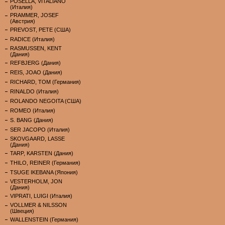
POSELLA, VITALIANO
(Италия)
PRAMMER, JOSEF
(Австрия)
PREVOST, PETE (США)
RADICE (Италия)
RASMUSSEN, KENT
(Дания)
REFBJERG (Дания)
REIS, JOAO (Дания)
RICHARD, TOM (Германия)
RINALDO (Италия)
ROLANDO NEGOITA (США)
ROMEO (Италия)
S. BANG (Дания)
SER JACOPO (Италия)
SKOVGAARD, LASSE
(Дания)
TARP, KARSTEN (Дания)
THILO, REINER (Германия)
TSUGE IKEBANA (Япония)
VESTERHOLM, JON
(Дания)
VIPRATI, LUIGI (Италия)
VOLLMER & NILSSON
(Швеция)
WALLENSTEIN (Германия)