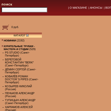
|
О МАГАЗИНЕ
|
АНОНСЫ
|
ВОП
0 руб.
КАТАЛОГ
(2192)
НОВИНКИ
КУРИТЕЛЬНЫЕ ТРУБКИ -
(529)
МАСТЕРА И СТУДИИ
PS STUDIO (Санкт-
Петербург)
БЕРЕГОВОЙ
КОНСТАНТИН "BERK"
(Санкт-Петербург)
ДЁМИН СЕРГЕЙ (Санкт-
Петербург)
КОВАЛЁВ РОМАН
DOCTOR`S PIPES (Санкт-
Петербург)
КОЗЫРЕВ НИКОЛАЙ
(Россия)
ПЕНЬКОВ АЛЕКСАНДР
(Россия)
ТУПИЦЫН АЛЕКСАНДР
(Санкт-Петербург)
ХАРЛАМОВ АЛЕКСЕЙ
(Россия)