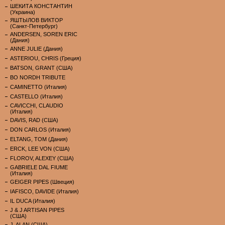
ШЕКИТА КОНСТАНТИН
(Украина)
ЯШТЫЛОВ ВИКТОР
(Санкт-Петербург)
ANDERSEN, SOREN ERIC
(Дания)
ANNE JULIE (Дания)
ASTERIOU, CHRIS (Греция)
BATSON, GRANT (США)
BO NORDH TRIBUTE
CAMINETTO (Италия)
CASTELLO (Италия)
CAVICCHI, CLAUDIO
(Италия)
DAVIS, RAD (США)
DON CARLOS (Италия)
ELTANG, TOM (Дания)
ERCK, LEE VON (США)
FLOROV, ALEXEY (США)
GABRIELE DAL FIUME
(Италия)
GEIGER PIPES (Швеция)
IAFISCO, DAVIDE (Италия)
IL DUCA (Италия)
J & J ARTISAN PIPES
(США)
J. ALAN (США)