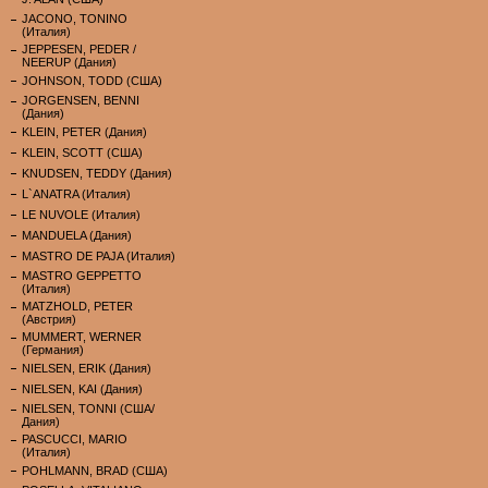
JACONO, TONINO
(Италия)
JEPPESEN, PEDER /
NEERUP (Дания)
JOHNSON, TODD (США)
JORGENSEN, BENNI
(Дания)
KLEIN, PETER (Дания)
KLEIN, SCOTT (США)
KNUDSEN, TEDDY (Дания)
L`ANATRA (Италия)
LE NUVOLE (Италия)
MANDUELA (Дания)
MASTRO DE PAJA (Италия)
MASTRO GEPPETTO
(Италия)
MATZHOLD, PETER
(Австрия)
MUMMERT, WERNER
(Германия)
NIELSEN, ERIK (Дания)
NIELSEN, KAI (Дания)
NIELSEN, TONNI (США/
Дания)
PASCUCCI, MARIO
(Италия)
POHLMANN, BRAD (США)