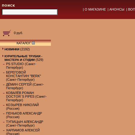
|
О МАГАЗИНЕ
|
АНОНСЫ
|
ВОП
0 руб.
КАТАЛОГ
(2192)
НОВИНКИ
КУРИТЕЛЬНЫЕ ТРУБКИ -
(529)
МАСТЕРА И СТУДИИ
PS STUDIO (Санкт-
Петербург)
БЕРЕГОВОЙ
КОНСТАНТИН "BERK"
(Санкт-Петербург)
ДЁМИН СЕРГЕЙ (Санкт-
Петербург)
КОВАЛЁВ РОМАН
DOCTOR`S PIPES (Санкт-
Петербург)
КОЗЫРЕВ НИКОЛАЙ
(Россия)
ПЕНЬКОВ АЛЕКСАНДР
(Россия)
ТУПИЦЫН АЛЕКСАНДР
(Санкт-Петербург)
ХАРЛАМОВ АЛЕКСЕЙ
(Россия)