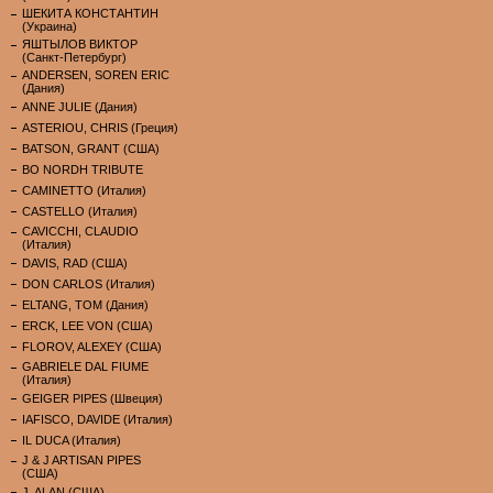
ШЕКИТА КОНСТАНТИН
(Украина)
ЯШТЫЛОВ ВИКТОР
(Санкт-Петербург)
ANDERSEN, SOREN ERIC
(Дания)
ANNE JULIE (Дания)
ASTERIOU, CHRIS (Греция)
BATSON, GRANT (США)
BO NORDH TRIBUTE
CAMINETTO (Италия)
CASTELLO (Италия)
CAVICCHI, CLAUDIO
(Италия)
DAVIS, RAD (США)
DON CARLOS (Италия)
ELTANG, TOM (Дания)
ERCK, LEE VON (США)
FLOROV, ALEXEY (США)
GABRIELE DAL FIUME
(Италия)
GEIGER PIPES (Швеция)
IAFISCO, DAVIDE (Италия)
IL DUCA (Италия)
J & J ARTISAN PIPES
(США)
J. ALAN (США)