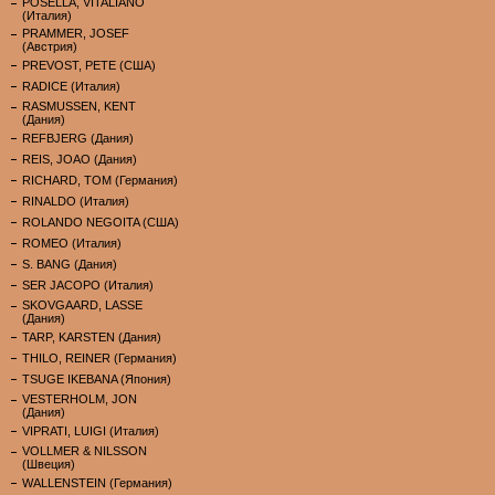
POSELLA, VITALIANO
(Италия)
PRAMMER, JOSEF
(Австрия)
PREVOST, PETE (США)
RADICE (Италия)
RASMUSSEN, KENT
(Дания)
REFBJERG (Дания)
REIS, JOAO (Дания)
RICHARD, TOM (Германия)
RINALDO (Италия)
ROLANDO NEGOITA (США)
ROMEO (Италия)
S. BANG (Дания)
SER JACOPO (Италия)
SKOVGAARD, LASSE
(Дания)
TARP, KARSTEN (Дания)
THILO, REINER (Германия)
TSUGE IKEBANA (Япония)
VESTERHOLM, JON
(Дания)
VIPRATI, LUIGI (Италия)
VOLLMER & NILSSON
(Швеция)
WALLENSTEIN (Германия)