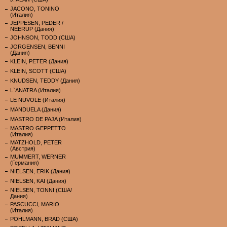
JACONO, TONINO
(Италия)
JEPPESEN, PEDER /
NEERUP (Дания)
JOHNSON, TODD (США)
JORGENSEN, BENNI
(Дания)
KLEIN, PETER (Дания)
KLEIN, SCOTT (США)
KNUDSEN, TEDDY (Дания)
L`ANATRA (Италия)
LE NUVOLE (Италия)
MANDUELA (Дания)
MASTRO DE PAJA (Италия)
MASTRO GEPPETTO
(Италия)
MATZHOLD, PETER
(Австрия)
MUMMERT, WERNER
(Германия)
NIELSEN, ERIK (Дания)
NIELSEN, KAI (Дания)
NIELSEN, TONNI (США/
Дания)
PASCUCCI, MARIO
(Италия)
POHLMANN, BRAD (США)