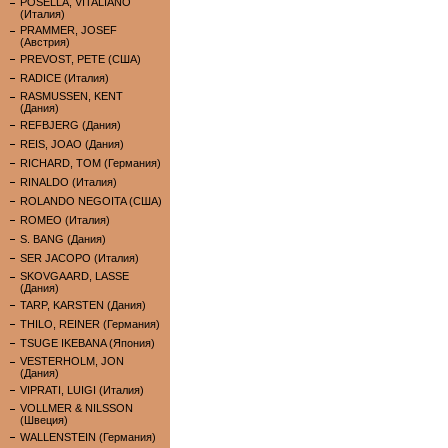
POSELLA, VITALIANO
(Италия)
PRAMMER, JOSEF
(Австрия)
PREVOST, PETE (США)
RADICE (Италия)
RASMUSSEN, KENT
(Дания)
REFBJERG (Дания)
REIS, JOAO (Дания)
RICHARD, TOM (Германия)
RINALDO (Италия)
ROLANDO NEGOITA (США)
ROMEO (Италия)
S. BANG (Дания)
SER JACOPO (Италия)
SKOVGAARD, LASSE
(Дания)
TARP, KARSTEN (Дания)
THILO, REINER (Германия)
TSUGE IKEBANA (Япония)
VESTERHOLM, JON
(Дания)
VIPRATI, LUIGI (Италия)
VOLLMER & NILSSON
(Швеция)
WALLENSTEIN (Германия)