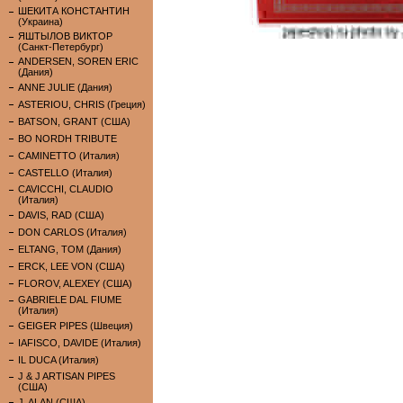
ШЕКИТА КОНСТАНТИН
(Украина)
ЯШТЫЛОВ ВИКТОР
(Санкт-Петербург)
ANDERSEN, SOREN ERIC
(Дания)
ANNE JULIE (Дания)
ASTERIOU, CHRIS (Греция)
BATSON, GRANT (США)
BO NORDH TRIBUTE
CAMINETTO (Италия)
CASTELLO (Италия)
CAVICCHI, CLAUDIO
(Италия)
DAVIS, RAD (США)
DON CARLOS (Италия)
ELTANG, TOM (Дания)
ERCK, LEE VON (США)
FLOROV, ALEXEY (США)
GABRIELE DAL FIUME
(Италия)
GEIGER PIPES (Швеция)
IAFISCO, DAVIDE (Италия)
IL DUCA (Италия)
J & J ARTISAN PIPES
(США)
J. ALAN (США)