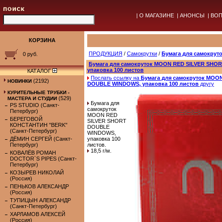
|
О МАГАЗИНЕ
|
АНОНСЫ
|
ВОП
КОРЗИНА
ПРОДУКЦИЯ
/
Самокрутки
/
Бумага для самокрут
0 руб.
Бумага для самокруток MOON RED SILVER SHO
упаковка 100 листов
КАТАЛОГ
Послать ссылку на
Бумага для самокруток MOO
(2192)
НОВИНКИ
DOUBLE WINDOWS, упаковка 100 листов
другу
КУРИТЕЛЬНЫЕ ТРУБКИ -
(529)
МАСТЕРА И СТУДИИ
Бумага для
PS STUDIO (Санкт-
самокруток
Петербург)
MOON RED
БЕРЕГОВОЙ
SILVER SHORT
КОНСТАНТИН "BERK"
DOUBLE
(Санкт-Петербург)
WINDOWS,
ДЁМИН СЕРГЕЙ (Санкт-
упаковка 100
Петербург)
листов.
18,5 г/м.
КОВАЛЁВ РОМАН
DOCTOR`S PIPES (Санкт-
Петербург)
КОЗЫРЕВ НИКОЛАЙ
(Россия)
ПЕНЬКОВ АЛЕКСАНДР
(Россия)
ТУПИЦЫН АЛЕКСАНДР
(Санкт-Петербург)
ХАРЛАМОВ АЛЕКСЕЙ
(Россия)