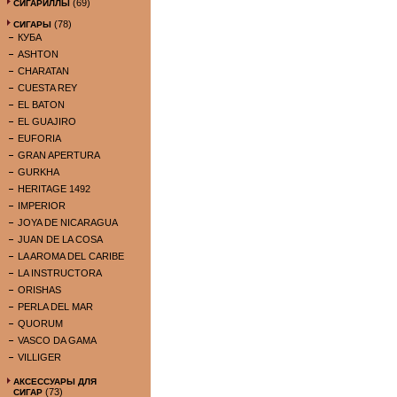
(69)
СИГАРИЛЛЫ
(78)
СИГАРЫ
КУБА
ASHTON
CHARATAN
CUESTA REY
EL BATON
EL GUAJIRO
EUFORIA
GRAN APERTURA
GURKHA
HERITAGE 1492
IMPERIOR
JOYA DE NICARAGUA
JUAN DE LA COSA
LA AROMA DEL CARIBE
LA INSTRUCTORA
ORISHAS
PERLA DEL MAR
QUORUM
VASCO DA GAMA
VILLIGER
АКСЕССУАРЫ ДЛЯ
(73)
СИГАР