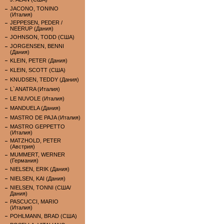
JACONO, TONINO
(Италия)
JEPPESEN, PEDER /
NEERUP (Дания)
JOHNSON, TODD (США)
JORGENSEN, BENNI
(Дания)
KLEIN, PETER (Дания)
KLEIN, SCOTT (США)
KNUDSEN, TEDDY (Дания)
L`ANATRA (Италия)
LE NUVOLE (Италия)
MANDUELA (Дания)
MASTRO DE PAJA (Италия)
MASTRO GEPPETTO
(Италия)
MATZHOLD, PETER
(Австрия)
MUMMERT, WERNER
(Германия)
NIELSEN, ERIK (Дания)
NIELSEN, KAI (Дания)
NIELSEN, TONNI (США/
Дания)
PASCUCCI, MARIO
(Италия)
POHLMANN, BRAD (США)