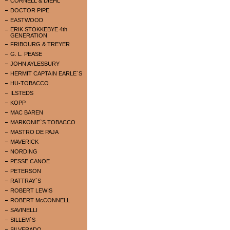
CORNELL & DIEHL
DOCTOR PIPE
EASTWOOD
ERIK STOKKEBYE 4th
GENERATION
FRIBOURG & TREYER
G. L. PEASE
JOHN AYLESBURY
HERMIT CAPTAIN EARLE`S
HU-TOBACCO
ILSTEDS
KOPP
MAC BAREN
MARKONIE`S TOBACCO
MASTRO DE PAJA
MAVERICK
NORDING
PESSE CANOE
PETERSON
RATTRAY`S
ROBERT LEWIS
ROBERT McCONNELL
SAVINELLI
SILLEM`S
SILVERADO