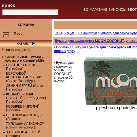
|
О МАГАЗИНЕ
|
АНОНСЫ
|
ВОП
КОРЗИНА
ПРОДУКЦИЯ
/
Самокрутки
/
Бумага для самокрут
0 руб.
Бумага для самокруток MOON COCONUT, упаков
КАТАЛОГ
Послать ссылку на
Бумага для самокруток MOO
(2192)
НОВИНКИ
листов
другу
КУРИТЕЛЬНЫЕ ТРУБКИ -
(529)
МАСТЕРА И СТУДИИ
Бумага для
PS STUDIO (Санкт-
самокруток
Петербург)
MOON
БЕРЕГОВОЙ
COCONUT,
КОНСТАНТИН "BERK"
упаковка 50
(Санкт-Петербург)
листов.
ДЁМИН СЕРГЕЙ (Санкт-
Петербург)
КОВАЛЁВ РОМАН
DOCTOR`S PIPES (Санкт-
Петербург)
КОЗЫРЕВ НИКОЛАЙ
(Россия)
ПЕНЬКОВ АЛЕКСАНДР
(Россия)
ТУПИЦЫН АЛЕКСАНДР
(Санкт-Петербург)
ХАРЛАМОВ АЛЕКСЕЙ
(Россия)