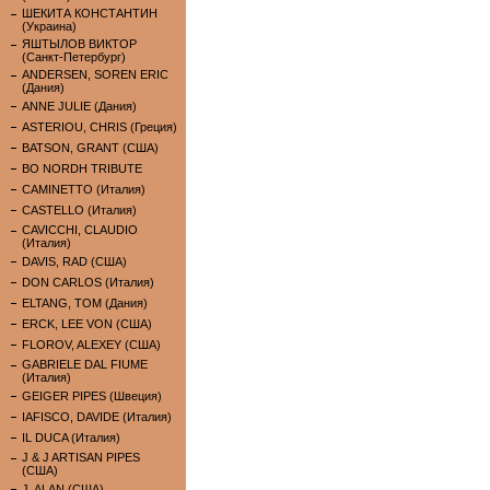
ШЕКИТА КОНСТАНТИН
(Украина)
ЯШТЫЛОВ ВИКТОР
(Санкт-Петербург)
ANDERSEN, SOREN ERIC
(Дания)
ANNE JULIE (Дания)
ASTERIOU, CHRIS (Греция)
BATSON, GRANT (США)
BO NORDH TRIBUTE
CAMINETTO (Италия)
CASTELLO (Италия)
CAVICCHI, CLAUDIO
(Италия)
DAVIS, RAD (США)
DON CARLOS (Италия)
ELTANG, TOM (Дания)
ERCK, LEE VON (США)
FLOROV, ALEXEY (США)
GABRIELE DAL FIUME
(Италия)
GEIGER PIPES (Швеция)
IAFISCO, DAVIDE (Италия)
IL DUCA (Италия)
J & J ARTISAN PIPES
(США)
J. ALAN (США)