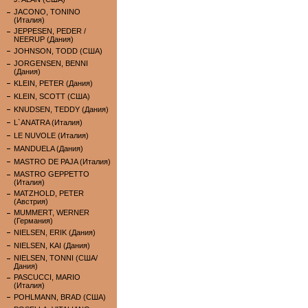
JACONO, TONINO
(Италия)
JEPPESEN, PEDER /
NEERUP (Дания)
JOHNSON, TODD (США)
JORGENSEN, BENNI
(Дания)
KLEIN, PETER (Дания)
KLEIN, SCOTT (США)
KNUDSEN, TEDDY (Дания)
L`ANATRA (Италия)
LE NUVOLE (Италия)
MANDUELA (Дания)
MASTRO DE PAJA (Италия)
MASTRO GEPPETTO
(Италия)
MATZHOLD, PETER
(Австрия)
MUMMERT, WERNER
(Германия)
NIELSEN, ERIK (Дания)
NIELSEN, KAI (Дания)
NIELSEN, TONNI (США/
Дания)
PASCUCCI, MARIO
(Италия)
POHLMANN, BRAD (США)