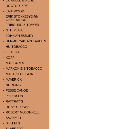
CORNELL & DIEHL
DOCTOR PIPE
EASTWOOD
ERIK STOKKEBYE 4th
GENERATION
FRIBOURG & TREYER
G. L. PEASE
JOHN AYLESBURY
HERMIT CAPTAIN EARLE`S
HU-TOBACCO
ILSTEDS
KOPP
MAC BAREN
MARKONIE`S TOBACCO
MASTRO DE PAJA
MAVERICK
NORDING
PESSE CANOE
PETERSON
RATTRAY`S
ROBERT LEWIS
ROBERT McCONNELL
SAVINELLI
SILLEM`S
SILVERADO