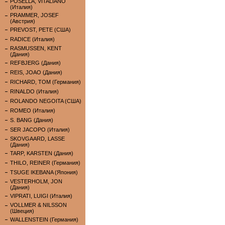
POSELLA, VITALIANO
(Италия)
PRAMMER, JOSEF
(Австрия)
PREVOST, PETE (США)
RADICE (Италия)
RASMUSSEN, KENT
(Дания)
REFBJERG (Дания)
REIS, JOAO (Дания)
RICHARD, TOM (Германия)
RINALDO (Италия)
ROLANDO NEGOITA (США)
ROMEO (Италия)
S. BANG (Дания)
SER JACOPO (Италия)
SKOVGAARD, LASSE
(Дания)
TARP, KARSTEN (Дания)
THILO, REINER (Германия)
TSUGE IKEBANA (Япония)
VESTERHOLM, JON
(Дания)
VIPRATI, LUIGI (Италия)
VOLLMER & NILSSON
(Швеция)
WALLENSTEIN (Германия)