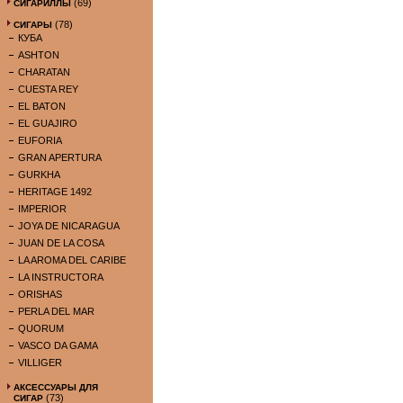
(69)
СИГАРИЛЛЫ
(78)
СИГАРЫ
КУБА
ASHTON
CHARATAN
CUESTA REY
EL BATON
EL GUAJIRO
EUFORIA
GRAN APERTURA
GURKHA
HERITAGE 1492
IMPERIOR
JOYA DE NICARAGUA
JUAN DE LA COSA
LA AROMA DEL CARIBE
LA INSTRUCTORA
ORISHAS
PERLA DEL MAR
QUORUM
VASCO DA GAMA
VILLIGER
АКСЕССУАРЫ ДЛЯ
(73)
СИГАР