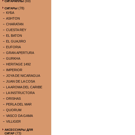
(69)
СИГАРИЛЛЫ
(78)
СИГАРЫ
КУБА
ASHTON
CHARATAN
CUESTA REY
EL BATON
EL GUAJIRO
EUFORIA
GRAN APERTURA
GURKHA
HERITAGE 1492
IMPERIOR
JOYA DE NICARAGUA
JUAN DE LA COSA
LA AROMA DEL CARIBE
LA INSTRUCTORA
ORISHAS
PERLA DEL MAR
QUORUM
VASCO DA GAMA
VILLIGER
АКСЕССУАРЫ ДЛЯ
(73)
СИГАР