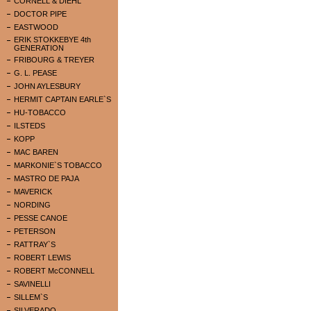
CORNELL & DIEHL
DOCTOR PIPE
EASTWOOD
ERIK STOKKEBYE 4th
GENERATION
FRIBOURG & TREYER
G. L. PEASE
JOHN AYLESBURY
HERMIT CAPTAIN EARLE`S
HU-TOBACCO
ILSTEDS
KOPP
MAC BAREN
MARKONIE`S TOBACCO
MASTRO DE PAJA
MAVERICK
NORDING
PESSE CANOE
PETERSON
RATTRAY`S
ROBERT LEWIS
ROBERT McCONNELL
SAVINELLI
SILLEM`S
SILVERADO