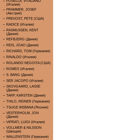
POSELLA, VITALIANO
(Италия)
PRAMMER, JOSEF
(Австрия)
PREVOST, PETE (США)
RADICE (Италия)
RASMUSSEN, KENT
(Дания)
REFBJERG (Дания)
REIS, JOAO (Дания)
RICHARD, TOM (Германия)
RINALDO (Италия)
ROLANDO NEGOITA (США)
ROMEO (Италия)
S. BANG (Дания)
SER JACOPO (Италия)
SKOVGAARD, LASSE
(Дания)
TARP, KARSTEN (Дания)
THILO, REINER (Германия)
TSUGE IKEBANA (Япония)
VESTERHOLM, JON
(Дания)
VIPRATI, LUIGI (Италия)
VOLLMER & NILSSON
(Швеция)
WALLENSTEIN (Германия)