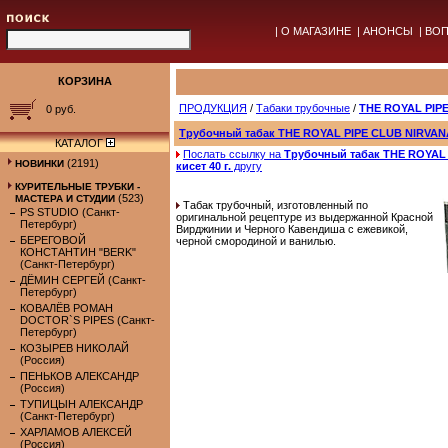
|
О МАГАЗИНЕ
|
АНОНСЫ
|
ВОП
КОРЗИНА
ПРОДУКЦИЯ
/
Табаки трубочные
/
THE ROYAL PIP
0 руб.
Трубочный табак THE ROYAL PIPE CLUB NIRVANA,
КАТАЛОГ
Послать ссылку на
Трубочный табак THE ROYAL
(2191)
НОВИНКИ
кисет 40 г.
другу
КУРИТЕЛЬНЫЕ ТРУБКИ -
(523)
МАСТЕРА И СТУДИИ
Табак трубочный, изготовленный по
PS STUDIO (Санкт-
оригинальной рецептуре из выдержанной Красной
Петербург)
Вирджинии и Черного Кавендиша с ежевикой,
БЕРЕГОВОЙ
черной смородиной и ванилью.
КОНСТАНТИН "BERK"
(Санкт-Петербург)
ДЁМИН СЕРГЕЙ (Санкт-
Петербург)
КОВАЛЁВ РОМАН
DOCTOR`S PIPES (Санкт-
Петербург)
КОЗЫРЕВ НИКОЛАЙ
(Россия)
ПЕНЬКОВ АЛЕКСАНДР
(Россия)
ТУПИЦЫН АЛЕКСАНДР
(Санкт-Петербург)
ХАРЛАМОВ АЛЕКСЕЙ
(Россия)