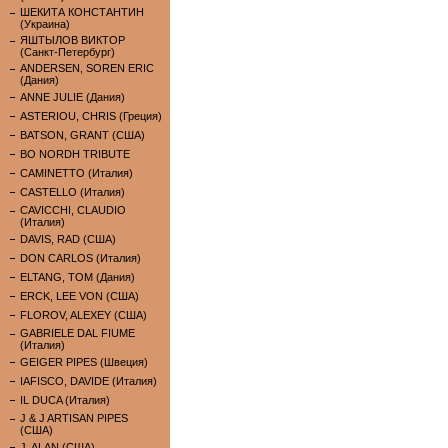
ШЕКИТА КОНСТАНТИН
(Украина)
ЯШТЫЛОВ ВИКТОР
(Санкт-Петербург)
ANDERSEN, SOREN ERIC
(Дания)
ANNE JULIE (Дания)
ASTERIOU, CHRIS (Греция)
BATSON, GRANT (США)
BO NORDH TRIBUTE
CAMINETTO (Италия)
CASTELLO (Италия)
CAVICCHI, CLAUDIO
(Италия)
DAVIS, RAD (США)
DON CARLOS (Италия)
ELTANG, TOM (Дания)
ERCK, LEE VON (США)
FLOROV, ALEXEY (США)
GABRIELE DAL FIUME
(Италия)
GEIGER PIPES (Швеция)
IAFISCO, DAVIDE (Италия)
IL DUCA (Италия)
J & J ARTISAN PIPES
(США)
J. ALAN (США)