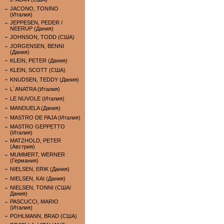
JACONO, TONINO
(Италия)
JEPPESEN, PEDER /
NEERUP (Дания)
JOHNSON, TODD (США)
JORGENSEN, BENNI
(Дания)
KLEIN, PETER (Дания)
KLEIN, SCOTT (США)
KNUDSEN, TEDDY (Дания)
L`ANATRA (Италия)
LE NUVOLE (Италия)
MANDUELA (Дания)
MASTRO DE PAJA (Италия)
MASTRO GEPPETTO
(Италия)
MATZHOLD, PETER
(Австрия)
MUMMERT, WERNER
(Германия)
NIELSEN, ERIK (Дания)
NIELSEN, KAI (Дания)
NIELSEN, TONNI (США/
Дания)
PASCUCCI, MARIO
(Италия)
POHLMANN, BRAD (США)