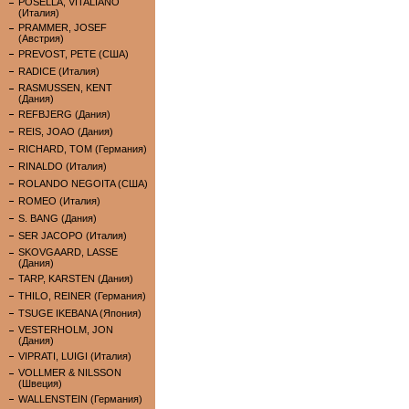
POSELLA, VITALIANO
(Италия)
PRAMMER, JOSEF
(Австрия)
PREVOST, PETE (США)
RADICE (Италия)
RASMUSSEN, KENT
(Дания)
REFBJERG (Дания)
REIS, JOAO (Дания)
RICHARD, TOM (Германия)
RINALDO (Италия)
ROLANDO NEGOITA (США)
ROMEO (Италия)
S. BANG (Дания)
SER JACOPO (Италия)
SKOVGAARD, LASSE
(Дания)
TARP, KARSTEN (Дания)
THILO, REINER (Германия)
TSUGE IKEBANA (Япония)
VESTERHOLM, JON
(Дания)
VIPRATI, LUIGI (Италия)
VOLLMER & NILSSON
(Швеция)
WALLENSTEIN (Германия)