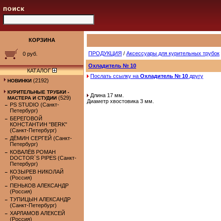
КОРЗИНА
ПРОДУКЦИЯ
/
Аксессуары для курительных трубок
0 руб.
Охладитель № 10
КАТАЛОГ
Послать ссылку на
Охладитель № 10
другу
(2192)
НОВИНКИ
КУРИТЕЛЬНЫЕ ТРУБКИ -
Длина 17 мм.
(529)
МАСТЕРА И СТУДИИ
Диаметр хвостовика 3 мм.
PS STUDIO (Санкт-
Петербург)
БЕРЕГОВОЙ
КОНСТАНТИН "BERK"
(Санкт-Петербург)
ДЁМИН СЕРГЕЙ (Санкт-
Петербург)
КОВАЛЁВ РОМАН
DOCTOR`S PIPES (Санкт-
Петербург)
КОЗЫРЕВ НИКОЛАЙ
(Россия)
ПЕНЬКОВ АЛЕКСАНДР
(Россия)
ТУПИЦЫН АЛЕКСАНДР
(Санкт-Петербург)
ХАРЛАМОВ АЛЕКСЕЙ
(Россия)