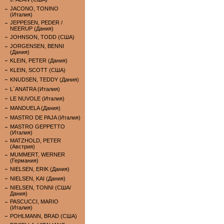
JACONO, TONINO
(Италия)
JEPPESEN, PEDER /
NEERUP (Дания)
JOHNSON, TODD (США)
JORGENSEN, BENNI
(Дания)
KLEIN, PETER (Дания)
KLEIN, SCOTT (США)
KNUDSEN, TEDDY (Дания)
L`ANATRA (Италия)
LE NUVOLE (Италия)
MANDUELA (Дания)
MASTRO DE PAJA (Италия)
MASTRO GEPPETTO
(Италия)
MATZHOLD, PETER
(Австрия)
MUMMERT, WERNER
(Германия)
NIELSEN, ERIK (Дания)
NIELSEN, KAI (Дания)
NIELSEN, TONNI (США/
Дания)
PASCUCCI, MARIO
(Италия)
POHLMANN, BRAD (США)