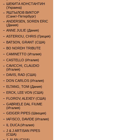
ШЕКИТА КОНСТАНТИН
(Украина)
ЯШТЫЛОВ ВИКТОР
(Санкт-Петербург)
ANDERSEN, SOREN ERIC
(Дания)
ANNE JULIE (Дания)
ASTERIOU, CHRIS (Греция)
BATSON, GRANT (США)
BO NORDH TRIBUTE
CAMINETTO (Италия)
CASTELLO (Италия)
CAVICCHI, CLAUDIO
(Италия)
DAVIS, RAD (США)
DON CARLOS (Италия)
ELTANG, TOM (Дания)
ERCK, LEE VON (США)
FLOROV, ALEXEY (США)
GABRIELE DAL FIUME
(Италия)
GEIGER PIPES (Швеция)
IAFISCO, DAVIDE (Италия)
IL DUCA (Италия)
J & J ARTISAN PIPES
(США)
J. ALAN (США)