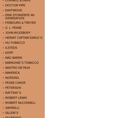
CORNELL & DIEHL
DOCTOR PIPE
EASTWOOD
ERIK STOKKEBYE 4th
GENERATION
FRIBOURG & TREYER
G. L. PEASE
JOHN AYLESBURY
HERMIT CAPTAIN EARLE`S
HU-TOBACCO
ILSTEDS
KOPP
MAC BAREN
MARKONIE`S TOBACCO
MASTRO DE PAJA
MAVERICK
NORDING
PESSE CANOE
PETERSON
RATTRAY`S
ROBERT LEWIS
ROBERT McCONNELL
SAVINELLI
SILLEM`S
SILVERADO