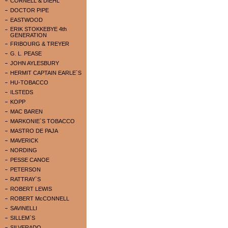
CORNELL & DIEHL
DOCTOR PIPE
EASTWOOD
ERIK STOKKEBYE 4th
GENERATION
FRIBOURG & TREYER
G. L. PEASE
JOHN AYLESBURY
HERMIT CAPTAIN EARLE`S
HU-TOBACCO
ILSTEDS
KOPP
MAC BAREN
MARKONIE`S TOBACCO
MASTRO DE PAJA
MAVERICK
NORDING
PESSE CANOE
PETERSON
RATTRAY`S
ROBERT LEWIS
ROBERT McCONNELL
SAVINELLI
SILLEM`S
SILVERADO