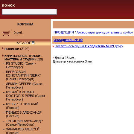
КОРЗИНА
ПРОДУКЦИЯ
/
Аксессуары для курительных трубок
0 руб.
Охладитель № 09
КАТАЛОГ
Послать ссылку на
Охладитель № 09
другу
(2192)
НОВИНКИ
КУРИТЕЛЬНЫЕ ТРУБКИ -
Длина 18 мм.
(529)
МАСТЕРА И СТУДИИ
Диаметр хвостовика 3 мм.
PS STUDIO (Санкт-
Петербург)
БЕРЕГОВОЙ
КОНСТАНТИН "BERK"
(Санкт-Петербург)
ДЁМИН СЕРГЕЙ (Санкт-
Петербург)
КОВАЛЁВ РОМАН
DOCTOR`S PIPES (Санкт-
Петербург)
КОЗЫРЕВ НИКОЛАЙ
(Россия)
ПЕНЬКОВ АЛЕКСАНДР
(Россия)
ТУПИЦЫН АЛЕКСАНДР
(Санкт-Петербург)
ХАРЛАМОВ АЛЕКСЕЙ
(Россия)