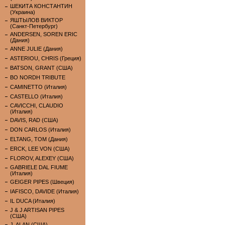
ШЕКИТА КОНСТАНТИН
(Украина)
ЯШТЫЛОВ ВИКТОР
(Санкт-Петербург)
ANDERSEN, SOREN ERIC
(Дания)
ANNE JULIE (Дания)
ASTERIOU, CHRIS (Греция)
BATSON, GRANT (США)
BO NORDH TRIBUTE
CAMINETTO (Италия)
CASTELLO (Италия)
CAVICCHI, CLAUDIO
(Италия)
DAVIS, RAD (США)
DON CARLOS (Италия)
ELTANG, TOM (Дания)
ERCK, LEE VON (США)
FLOROV, ALEXEY (США)
GABRIELE DAL FIUME
(Италия)
GEIGER PIPES (Швеция)
IAFISCO, DAVIDE (Италия)
IL DUCA (Италия)
J & J ARTISAN PIPES
(США)
J. ALAN (США)