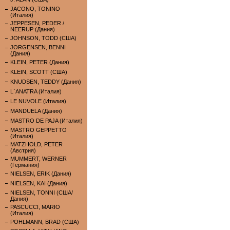
JACONO, TONINO
(Италия)
JEPPESEN, PEDER /
NEERUP (Дания)
JOHNSON, TODD (США)
JORGENSEN, BENNI
(Дания)
KLEIN, PETER (Дания)
KLEIN, SCOTT (США)
KNUDSEN, TEDDY (Дания)
L`ANATRA (Италия)
LE NUVOLE (Италия)
MANDUELA (Дания)
MASTRO DE PAJA (Италия)
MASTRO GEPPETTO
(Италия)
MATZHOLD, PETER
(Австрия)
MUMMERT, WERNER
(Германия)
NIELSEN, ERIK (Дания)
NIELSEN, KAI (Дания)
NIELSEN, TONNI (США/
Дания)
PASCUCCI, MARIO
(Италия)
POHLMANN, BRAD (США)