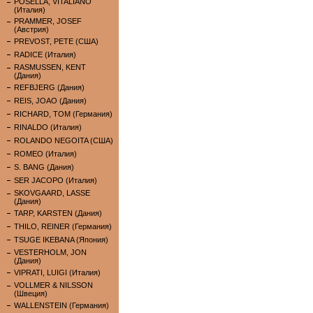
POSELLA, VITALIANO
(Италия)
PRAMMER, JOSEF
(Австрия)
PREVOST, PETE (США)
RADICE (Италия)
RASMUSSEN, KENT
(Дания)
REFBJERG (Дания)
REIS, JOAO (Дания)
RICHARD, TOM (Германия)
RINALDO (Италия)
ROLANDO NEGOITA (США)
ROMEO (Италия)
S. BANG (Дания)
SER JACOPO (Италия)
SKOVGAARD, LASSE
(Дания)
TARP, KARSTEN (Дания)
THILO, REINER (Германия)
TSUGE IKEBANA (Япония)
VESTERHOLM, JON
(Дания)
VIPRATI, LUIGI (Италия)
VOLLMER & NILSSON
(Швеция)
WALLENSTEIN (Германия)