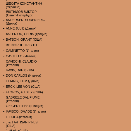
ШЕКИТА КОНСТАНТИН
(Украина)
ЯШТЫЛОВ ВИКТОР
(Санкт-Петербург)
ANDERSEN, SOREN ERIC
(Дания)
ANNE JULIE (Дания)
ASTERIOU, CHRIS (Греция)
BATSON, GRANT (США)
BO NORDH TRIBUTE
CAMINETTO (Италия)
CASTELLO (Италия)
CAVICCHI, CLAUDIO
(Италия)
DAVIS, RAD (США)
DON CARLOS (Италия)
ELTANG, TOM (Дания)
ERCK, LEE VON (США)
FLOROV, ALEXEY (США)
GABRIELE DAL FIUME
(Италия)
GEIGER PIPES (Швеция)
IAFISCO, DAVIDE (Италия)
IL DUCA (Италия)
J & J ARTISAN PIPES
(США)
J. ALAN (США)