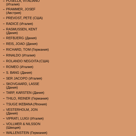
POSELLA, VITALIANO
(Италия)
PRAMMER, JOSEF
(Австрия)
PREVOST, PETE (США)
RADICE (Италия)
RASMUSSEN, KENT
(Дания)
REFBJERG (Дания)
REIS, JOAO (Дания)
RICHARD, TOM (Германия)
RINALDO (Италия)
ROLANDO NEGOITA (США)
ROMEO (Италия)
S. BANG (Дания)
SER JACOPO (Италия)
SKOVGAARD, LASSE
(Дания)
TARP, KARSTEN (Дания)
THILO, REINER (Германия)
TSUGE IKEBANA (Япония)
VESTERHOLM, JON
(Дания)
VIPRATI, LUIGI (Италия)
VOLLMER & NILSSON
(Швеция)
WALLENSTEIN (Германия)