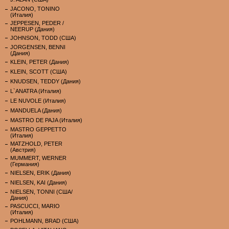
JACONO, TONINO
(Италия)
JEPPESEN, PEDER /
NEERUP (Дания)
JOHNSON, TODD (США)
JORGENSEN, BENNI
(Дания)
KLEIN, PETER (Дания)
KLEIN, SCOTT (США)
KNUDSEN, TEDDY (Дания)
L`ANATRA (Италия)
LE NUVOLE (Италия)
MANDUELA (Дания)
MASTRO DE PAJA (Италия)
MASTRO GEPPETTO
(Италия)
MATZHOLD, PETER
(Австрия)
MUMMERT, WERNER
(Германия)
NIELSEN, ERIK (Дания)
NIELSEN, KAI (Дания)
NIELSEN, TONNI (США/
Дания)
PASCUCCI, MARIO
(Италия)
POHLMANN, BRAD (США)