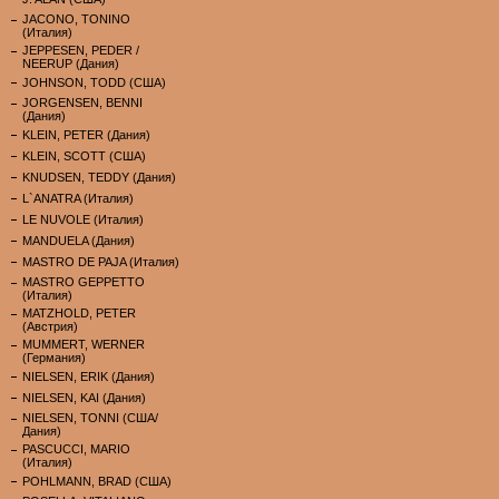
JACONO, TONINO
(Италия)
JEPPESEN, PEDER /
NEERUP (Дания)
JOHNSON, TODD (США)
JORGENSEN, BENNI
(Дания)
KLEIN, PETER (Дания)
KLEIN, SCOTT (США)
KNUDSEN, TEDDY (Дания)
L`ANATRA (Италия)
LE NUVOLE (Италия)
MANDUELA (Дания)
MASTRO DE PAJA (Италия)
MASTRO GEPPETTO
(Италия)
MATZHOLD, PETER
(Австрия)
MUMMERT, WERNER
(Германия)
NIELSEN, ERIK (Дания)
NIELSEN, KAI (Дания)
NIELSEN, TONNI (США/
Дания)
PASCUCCI, MARIO
(Италия)
POHLMANN, BRAD (США)