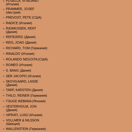
POSELLA, VITALIANO
(Италия)
PRAMMER, JOSEF
(Австрия)
PREVOST, PETE (США)
RADICE (Италия)
RASMUSSEN, KENT
(Дания)
REFBJERG (Дания)
REIS, JOAO (Дания)
RICHARD, TOM (Германия)
RINALDO (Италия)
ROLANDO NEGOITA (США)
ROMEO (Италия)
S. BANG (Дания)
SER JACOPO (Италия)
SKOVGAARD, LASSE
(Дания)
TARP, KARSTEN (Дания)
THILO, REINER (Германия)
TSUGE IKEBANA (Япония)
VESTERHOLM, JON
(Дания)
VIPRATI, LUIGI (Италия)
VOLLMER & NILSSON
(Швеция)
WALLENSTEIN (Германия)