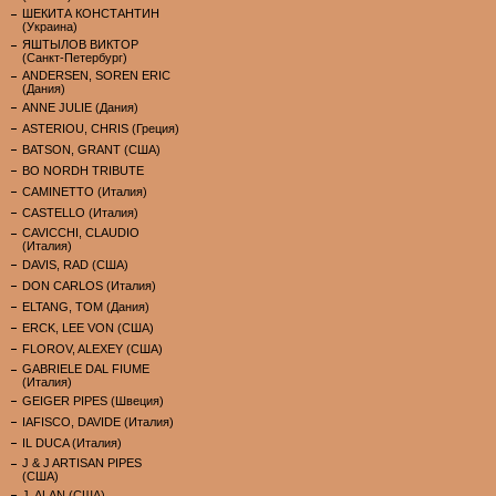
ШЕКИТА КОНСТАНТИН
(Украина)
ЯШТЫЛОВ ВИКТОР
(Санкт-Петербург)
ANDERSEN, SOREN ERIC
(Дания)
ANNE JULIE (Дания)
ASTERIOU, CHRIS (Греция)
BATSON, GRANT (США)
BO NORDH TRIBUTE
CAMINETTO (Италия)
CASTELLO (Италия)
CAVICCHI, CLAUDIO
(Италия)
DAVIS, RAD (США)
DON CARLOS (Италия)
ELTANG, TOM (Дания)
ERCK, LEE VON (США)
FLOROV, ALEXEY (США)
GABRIELE DAL FIUME
(Италия)
GEIGER PIPES (Швеция)
IAFISCO, DAVIDE (Италия)
IL DUCA (Италия)
J & J ARTISAN PIPES
(США)
J. ALAN (США)