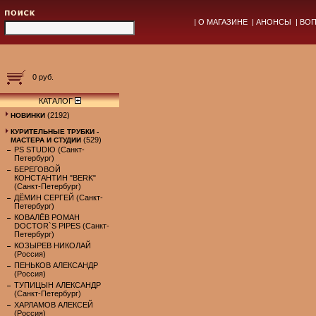
|
О МАГАЗИНЕ
|
АНОНСЫ
|
ВОП
0 руб.
КАТАЛОГ
(2192)
НОВИНКИ
КУРИТЕЛЬНЫЕ ТРУБКИ -
(529)
МАСТЕРА И СТУДИИ
PS STUDIO (Санкт-
Петербург)
БЕРЕГОВОЙ
КОНСТАНТИН "BERK"
(Санкт-Петербург)
ДЁМИН СЕРГЕЙ (Санкт-
Петербург)
КОВАЛЁВ РОМАН
DOCTOR`S PIPES (Санкт-
Петербург)
КОЗЫРЕВ НИКОЛАЙ
(Россия)
ПЕНЬКОВ АЛЕКСАНДР
(Россия)
ТУПИЦЫН АЛЕКСАНДР
(Санкт-Петербург)
ХАРЛАМОВ АЛЕКСЕЙ
(Россия)