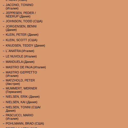
JACONO, TONINO
(Италия)
JEPPESEN, PEDER /
NEERUP (Дания)
JOHNSON, TODD (США)
JORGENSEN, BENNI
(Дания)
KLEIN, PETER (Дания)
KLEIN, SCOTT (США)
KNUDSEN, TEDDY (Дания)
L`ANATRA (Италия)
LE NUVOLE (Италия)
MANDUELA (Дания)
MASTRO DE PAJA (Италия)
MASTRO GEPPETTO
(Италия)
MATZHOLD, PETER
(Австрия)
MUMMERT, WERNER
(Германия)
NIELSEN, ERIK (Дания)
NIELSEN, KAI (Дания)
NIELSEN, TONNI (США/
Дания)
PASCUCCI, MARIO
(Италия)
POHLMANN, BRAD (США)