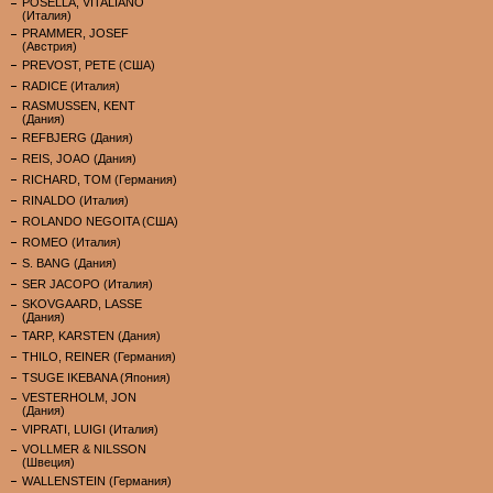
POSELLA, VITALIANO
(Италия)
PRAMMER, JOSEF
(Австрия)
PREVOST, PETE (США)
RADICE (Италия)
RASMUSSEN, KENT
(Дания)
REFBJERG (Дания)
REIS, JOAO (Дания)
RICHARD, TOM (Германия)
RINALDO (Италия)
ROLANDO NEGOITA (США)
ROMEO (Италия)
S. BANG (Дания)
SER JACOPO (Италия)
SKOVGAARD, LASSE
(Дания)
TARP, KARSTEN (Дания)
THILO, REINER (Германия)
TSUGE IKEBANA (Япония)
VESTERHOLM, JON
(Дания)
VIPRATI, LUIGI (Италия)
VOLLMER & NILSSON
(Швеция)
WALLENSTEIN (Германия)