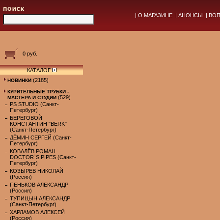
|
О МАГАЗИНЕ
|
АНОНСЫ
|
ВОП
0 руб.
КАТАЛОГ
(2185)
НОВИНКИ
КУРИТЕЛЬНЫЕ ТРУБКИ -
(529)
МАСТЕРА И СТУДИИ
PS STUDIO (Санкт-
Петербург)
БЕРЕГОВОЙ
КОНСТАНТИН "BERK"
(Санкт-Петербург)
ДЁМИН СЕРГЕЙ (Санкт-
Петербург)
КОВАЛЁВ РОМАН
DOCTOR`S PIPES (Санкт-
Петербург)
КОЗЫРЕВ НИКОЛАЙ
(Россия)
ПЕНЬКОВ АЛЕКСАНДР
(Россия)
ТУПИЦЫН АЛЕКСАНДР
(Санкт-Петербург)
ХАРЛАМОВ АЛЕКСЕЙ
(Россия)