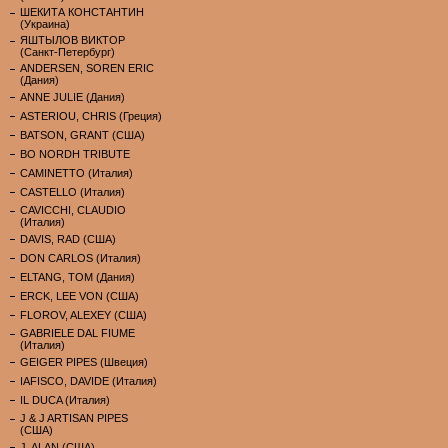
ШЕКИТА КОНСТАНТИН
(Украина)
ЯШТЫЛОВ ВИКТОР
(Санкт-Петербург)
ANDERSEN, SOREN ERIC
(Дания)
ANNE JULIE (Дания)
ASTERIOU, CHRIS (Греция)
BATSON, GRANT (США)
BO NORDH TRIBUTE
CAMINETTO (Италия)
CASTELLO (Италия)
CAVICCHI, CLAUDIO
(Италия)
DAVIS, RAD (США)
DON CARLOS (Италия)
ELTANG, TOM (Дания)
ERCK, LEE VON (США)
FLOROV, ALEXEY (США)
GABRIELE DAL FIUME
(Италия)
GEIGER PIPES (Швеция)
IAFISCO, DAVIDE (Италия)
IL DUCA (Италия)
J & J ARTISAN PIPES
(США)
J. ALAN (США)