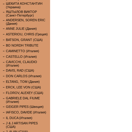
ШЕКИТА КОНСТАНТИН
(Украина)
ЯШТЫЛОВ ВИКТОР
(Санкт-Петербург)
ANDERSEN, SOREN ERIC
(Дания)
ANNE JULIE (Дания)
ASTERIOU, CHRIS (Греция)
BATSON, GRANT (США)
BO NORDH TRIBUTE
CAMINETTO (Италия)
CASTELLO (Италия)
CAVICCHI, CLAUDIO
(Италия)
DAVIS, RAD (США)
DON CARLOS (Италия)
ELTANG, TOM (Дания)
ERCK, LEE VON (США)
FLOROV, ALEXEY (США)
GABRIELE DAL FIUME
(Италия)
GEIGER PIPES (Швеция)
IAFISCO, DAVIDE (Италия)
IL DUCA (Италия)
J & J ARTISAN PIPES
(США)
J. ALAN (США)