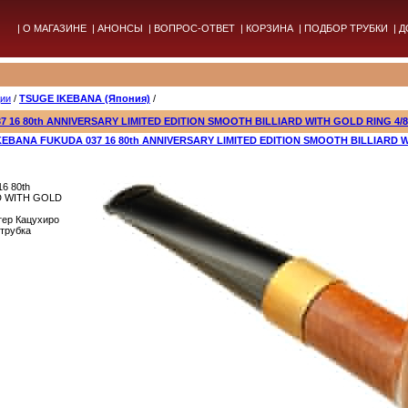
|
О МАГАЗИНЕ
|
АНОНСЫ
|
ВОПРОС-ОТВЕТ
|
КОРЗИНА
|
ПОДБОР ТРУБКИ
|
Д
дии
/
TSUGE IKEBANA (Япония)
/
7 16 80th ANNIVERSARY LIMITED EDITION SMOOTH BILLIARD WITH GOLD RING 4/8
IKEBANA FUKUDA 037 16 80th ANNIVERSARY LIMITED EDITION SMOOTH BILLIARD 
6 80th
D WITH GOLD
тер Кацухиро
трубка