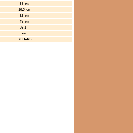
58 мм
16,5 см
22 мм
49 мм
89,1 г
нет
BILLIARD