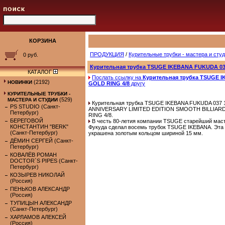
КОРЗИНА
ПРОДУКЦИЯ
/
Курительные трубки - мастера и сту
0 руб.
Курительная трубка TSUGE IKEBANA FUKUDA 03
КАТАЛОГ
Послать ссылку на
Курительная трубка TSUGE 
(2192)
НОВИНКИ
GOLD RING 4/8
другу
КУРИТЕЛЬНЫЕ ТРУБКИ -
(529)
МАСТЕРА И СТУДИИ
Курительная трубка TSUGE IKEBANA FUKUDA 037 1
PS STUDIO (Санкт-
ANNIVERSARY LIMITED EDITION SMOOTH BILLIAR
Петербург)
RING 4/8.
БЕРЕГОВОЙ
В честь 80-летия компании TSUGE старейший мас
КОНСТАНТИН "BERK"
Фукуда сделал восемь трубок TSUGE IKEBANA. Эта 
(Санкт-Петербург)
украшена золотым кольцом шириной 15 мм.
ДЁМИН СЕРГЕЙ (Санкт-
Петербург)
КОВАЛЁВ РОМАН
DOCTOR`S PIPES (Санкт-
Петербург)
КОЗЫРЕВ НИКОЛАЙ
(Россия)
ПЕНЬКОВ АЛЕКСАНДР
(Россия)
ТУПИЦЫН АЛЕКСАНДР
(Санкт-Петербург)
ХАРЛАМОВ АЛЕКСЕЙ
(Россия)