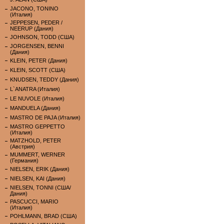
JACONO, TONINO
(Италия)
JEPPESEN, PEDER /
NEERUP (Дания)
JOHNSON, TODD (США)
JORGENSEN, BENNI
(Дания)
KLEIN, PETER (Дания)
KLEIN, SCOTT (США)
KNUDSEN, TEDDY (Дания)
L`ANATRA (Италия)
LE NUVOLE (Италия)
MANDUELA (Дания)
MASTRO DE PAJA (Италия)
MASTRO GEPPETTO
(Италия)
MATZHOLD, PETER
(Австрия)
MUMMERT, WERNER
(Германия)
NIELSEN, ERIK (Дания)
NIELSEN, KAI (Дания)
NIELSEN, TONNI (США/
Дания)
PASCUCCI, MARIO
(Италия)
POHLMANN, BRAD (США)