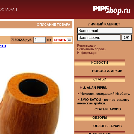
ОСТАВКА
|
ЛИЧНЫЙ КАБИНЕТ
ОПИСАНИЕ ТОВАРА
715002.8 руб.
шт.
Регистрация
WITH
Вспомнить пароль
Информация
НОВОСТИ
НОВОСТИ. АРХИВ
СТАТЬИ
J. ALAN PIPES.
Человек, создавший Икебану.
SMIO SATOU - по-настоящему
японские трубки.
СТАТЬИ. АРХИВ
ОБЗОРЫ
ОБЗОРЫ. АРХИВ