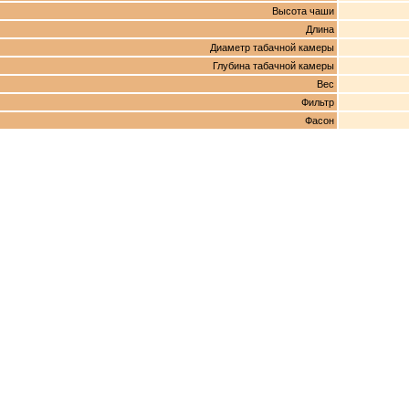
Высота чаши
Длина
Диаметр табачной камеры
Глубина табачной камеры
Вес
Фильтр
Фасон