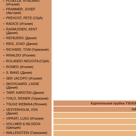
POSELLA, VITALIANO
(Италия)
PRAMMER, JOSEF
(Австрия)
PREVOST, PETE (США)
RADICE (Италия)
RASMUSSEN, KENT
(Дания)
REFBJERG (Дания)
REIS, JOAO (Дания)
RICHARD, TOM (Германия)
RINALDO (Италия)
ROLANDO NEGOITA (США)
ROMEO (Италия)
S. BANG (Дания)
SER JACOPO (Италия)
SKOVGAARD, LASSE
(Дания)
TARP, KARSTEN (Дания)
THILO, REINER (Германия)
Курительная трубка TSUG
TSUGE IKEBANA (Япония)
НА
VESTERHOLM, JON
(Дания)
VIPRATI, LUIGI (Италия)
VOLLMER & NILSSON
(Швеция)
WALLENSTEIN (Германия)