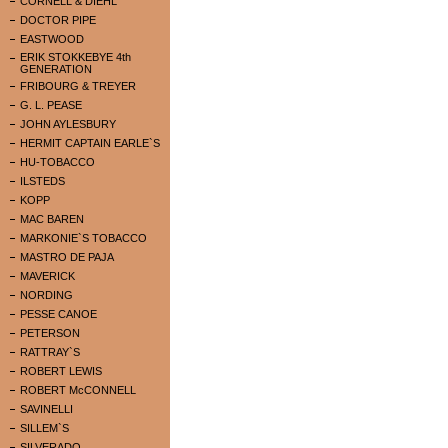
CORNELL & DIEHL
DOCTOR PIPE
EASTWOOD
ERIK STOKKEBYE 4th
GENERATION
FRIBOURG & TREYER
G. L. PEASE
JOHN AYLESBURY
HERMIT CAPTAIN EARLE`S
HU-TOBACCO
ILSTEDS
KOPP
MAC BAREN
MARKONIE`S TOBACCO
MASTRO DE PAJA
MAVERICK
NORDING
PESSE CANOE
PETERSON
RATTRAY`S
ROBERT LEWIS
ROBERT McCONNELL
SAVINELLI
SILLEM`S
SILVERADO