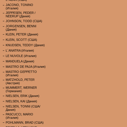
JACONO, TONINO
(Италия)
JEPPESEN, PEDER /
NEERUP (Дания)
JOHNSON, TODD (США)
JORGENSEN, BENNI
(Дания)
KLEIN, PETER (Дания)
KLEIN, SCOTT (США)
KNUDSEN, TEDDY (Дания)
L`ANATRA (Италия)
LE NUVOLE (Италия)
MANDUELA (Дания)
MASTRO DE PAJA (Италия)
MASTRO GEPPETTO
(Италия)
MATZHOLD, PETER
(Австрия)
MUMMERT, WERNER
(Германия)
NIELSEN, ERIK (Дания)
NIELSEN, KAI (Дания)
NIELSEN, TONNI (США/
Дания)
PASCUCCI, MARIO
(Италия)
POHLMANN, BRAD (США)