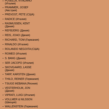
POSELLA, VITALIANO
(Италия)
PRAMMER, JOSEF
(Австрия)
PREVOST, PETE (США)
RADICE (Италия)
RASMUSSEN, KENT
(Дания)
REFBJERG (Дания)
REIS, JOAO (Дания)
RICHARD, TOM (Германия)
RINALDO (Италия)
ROLANDO NEGOITA (США)
ROMEO (Италия)
S. BANG (Дания)
SER JACOPO (Италия)
SKOVGAARD, LASSE
(Дания)
TARP, KARSTEN (Дания)
THILO, REINER (Германия)
TSUGE IKEBANA (Япония)
VESTERHOLM, JON
(Дания)
VIPRATI, LUIGI (Италия)
VOLLMER & NILSSON
(Швеция)
WALLENSTEIN (Германия)