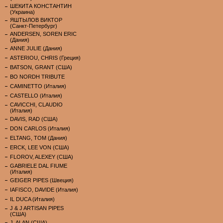
ШЕКИТА КОНСТАНТИН
(Украина)
ЯШТЫЛОВ ВИКТОР
(Санкт-Петербург)
ANDERSEN, SOREN ERIC
(Дания)
ANNE JULIE (Дания)
ASTERIOU, CHRIS (Греция)
BATSON, GRANT (США)
BO NORDH TRIBUTE
CAMINETTO (Италия)
CASTELLO (Италия)
CAVICCHI, CLAUDIO
(Италия)
DAVIS, RAD (США)
DON CARLOS (Италия)
ELTANG, TOM (Дания)
ERCK, LEE VON (США)
FLOROV, ALEXEY (США)
GABRIELE DAL FIUME
(Италия)
GEIGER PIPES (Швеция)
IAFISCO, DAVIDE (Италия)
IL DUCA (Италия)
J & J ARTISAN PIPES
(США)
J. ALAN (США)