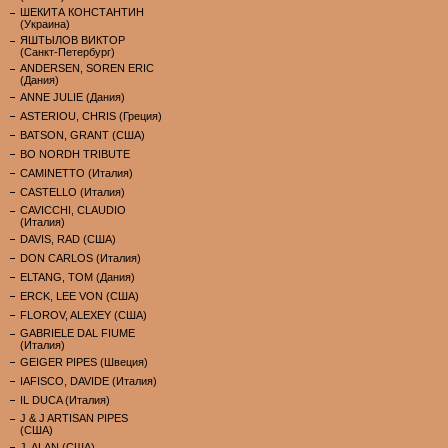
ШЕКИТА КОНСТАНТИН
(Украина)
ЯШТЫЛОВ ВИКТОР
(Санкт-Петербург)
ANDERSEN, SOREN ERIC
(Дания)
ANNE JULIE (Дания)
ASTERIOU, CHRIS (Греция)
BATSON, GRANT (США)
BO NORDH TRIBUTE
CAMINETTO (Италия)
CASTELLO (Италия)
CAVICCHI, CLAUDIO
(Италия)
DAVIS, RAD (США)
DON CARLOS (Италия)
ELTANG, TOM (Дания)
ERCK, LEE VON (США)
FLOROV, ALEXEY (США)
GABRIELE DAL FIUME
(Италия)
GEIGER PIPES (Швеция)
IAFISCO, DAVIDE (Италия)
IL DUCA (Италия)
J & J ARTISAN PIPES
(США)
J. ALAN (США)