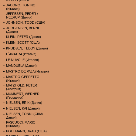
JACONO, TONINO
(Италия)
JEPPESEN, PEDER /
NEERUP (Дания)
JOHNSON, TODD (США)
JORGENSEN, BENNI
(Дания)
KLEIN, PETER (Дания)
KLEIN, SCOTT (США)
KNUDSEN, TEDDY (Дания)
L`ANATRA (Италия)
LE NUVOLE (Италия)
MANDUELA (Дания)
MASTRO DE PAJA (Италия)
MASTRO GEPPETTO
(Италия)
MATZHOLD, PETER
(Австрия)
MUMMERT, WERNER
(Германия)
NIELSEN, ERIK (Дания)
NIELSEN, KAI (Дания)
NIELSEN, TONNI (США/
Дания)
PASCUCCI, MARIO
(Италия)
POHLMANN, BRAD (США)