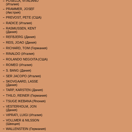
POSELLA, VITALIANO
(Италия)
PRAMMER, JOSEF
(Австрия)
PREVOST, PETE (США)
RADICE (Италия)
RASMUSSEN, KENT
(Дания)
REFBJERG (Дания)
REIS, JOAO (Дания)
RICHARD, TOM (Германия)
RINALDO (Италия)
ROLANDO NEGOITA (США)
ROMEO (Италия)
S. BANG (Дания)
SER JACOPO (Италия)
SKOVGAARD, LASSE
(Дания)
TARP, KARSTEN (Дания)
THILO, REINER (Германия)
TSUGE IKEBANA (Япония)
VESTERHOLM, JON
(Дания)
VIPRATI, LUIGI (Италия)
VOLLMER & NILSSON
(Швеция)
WALLENSTEIN (Германия)