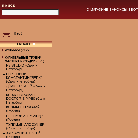
|
О МАГАЗИНЕ
|
АНОНСЫ
|
ВОП
0 руб.
КАТАЛОГ
(2192)
НОВИНКИ
КУРИТЕЛЬНЫЕ ТРУБКИ -
(529)
МАСТЕРА И СТУДИИ
PS STUDIO (Санкт-
Петербург)
БЕРЕГОВОЙ
КОНСТАНТИН "BERK"
(Санкт-Петербург)
ДЁМИН СЕРГЕЙ (Санкт-
Петербург)
КОВАЛЁВ РОМАН
DOCTOR`S PIPES (Санкт-
Петербург)
КОЗЫРЕВ НИКОЛАЙ
(Россия)
ПЕНЬКОВ АЛЕКСАНДР
(Россия)
ТУПИЦЫН АЛЕКСАНДР
(Санкт-Петербург)
ХАРЛАМОВ АЛЕКСЕЙ
(Россия)