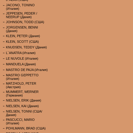
JACONO, TONINO
(Италия)
JEPPESEN, PEDER /
NEERUP (Дания)
JOHNSON, TODD (США)
JORGENSEN, BENNI
(Дания)
KLEIN, PETER (Дания)
KLEIN, SCOTT (США)
KNUDSEN, TEDDY (Дания)
L`ANATRA (Италия)
LE NUVOLE (Италия)
MANDUELA (Дания)
MASTRO DE PAJA (Италия)
MASTRO GEPPETTO
(Италия)
MATZHOLD, PETER
(Австрия)
MUMMERT, WERNER
(Германия)
NIELSEN, ERIK (Дания)
NIELSEN, KAI (Дания)
NIELSEN, TONNI (США/
Дания)
PASCUCCI, MARIO
(Италия)
POHLMANN, BRAD (США)