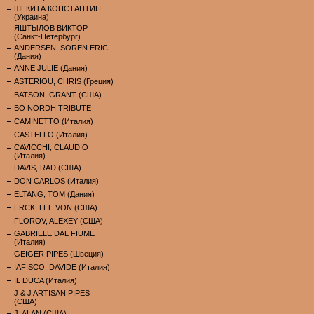
ШЕКИТА КОНСТАНТИН
(Украина)
ЯШТЫЛОВ ВИКТОР
(Санкт-Петербург)
ANDERSEN, SOREN ERIC
(Дания)
ANNE JULIE (Дания)
ASTERIOU, CHRIS (Греция)
BATSON, GRANT (США)
BO NORDH TRIBUTE
CAMINETTO (Италия)
CASTELLO (Италия)
CAVICCHI, CLAUDIO
(Италия)
DAVIS, RAD (США)
DON CARLOS (Италия)
ELTANG, TOM (Дания)
ERCK, LEE VON (США)
FLOROV, ALEXEY (США)
GABRIELE DAL FIUME
(Италия)
GEIGER PIPES (Швеция)
IAFISCO, DAVIDE (Италия)
IL DUCA (Италия)
J & J ARTISAN PIPES
(США)
J. ALAN (США)