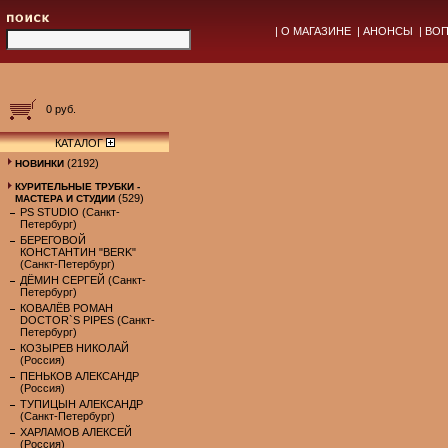
|
О МАГАЗИНЕ
|
АНОНСЫ
|
ВОП
0 руб.
КАТАЛОГ
(2192)
НОВИНКИ
КУРИТЕЛЬНЫЕ ТРУБКИ -
(529)
МАСТЕРА И СТУДИИ
PS STUDIO (Санкт-
Петербург)
БЕРЕГОВОЙ
КОНСТАНТИН "BERK"
(Санкт-Петербург)
ДЁМИН СЕРГЕЙ (Санкт-
Петербург)
КОВАЛЁВ РОМАН
DOCTOR`S PIPES (Санкт-
Петербург)
КОЗЫРЕВ НИКОЛАЙ
(Россия)
ПЕНЬКОВ АЛЕКСАНДР
(Россия)
ТУПИЦЫН АЛЕКСАНДР
(Санкт-Петербург)
ХАРЛАМОВ АЛЕКСЕЙ
(Россия)