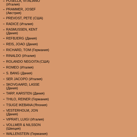
POSELLA, VITALIANO
(Италия)
PRAMMER, JOSEF
(Австрия)
PREVOST, PETE (США)
RADICE (Италия)
RASMUSSEN, KENT
(Дания)
REFBJERG (Дания)
REIS, JOAO (Дания)
RICHARD, TOM (Германия)
RINALDO (Италия)
ROLANDO NEGOITA (США)
ROMEO (Италия)
S. BANG (Дания)
SER JACOPO (Италия)
SKOVGAARD, LASSE
(Дания)
TARP, KARSTEN (Дания)
THILO, REINER (Германия)
TSUGE IKEBANA (Япония)
VESTERHOLM, JON
(Дания)
VIPRATI, LUIGI (Италия)
VOLLMER & NILSSON
(Швеция)
WALLENSTEIN (Германия)