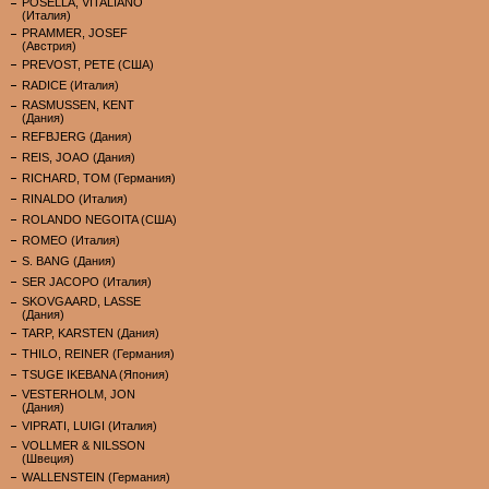
POSELLA, VITALIANO
(Италия)
PRAMMER, JOSEF
(Австрия)
PREVOST, PETE (США)
RADICE (Италия)
RASMUSSEN, KENT
(Дания)
REFBJERG (Дания)
REIS, JOAO (Дания)
RICHARD, TOM (Германия)
RINALDO (Италия)
ROLANDO NEGOITA (США)
ROMEO (Италия)
S. BANG (Дания)
SER JACOPO (Италия)
SKOVGAARD, LASSE
(Дания)
TARP, KARSTEN (Дания)
THILO, REINER (Германия)
TSUGE IKEBANA (Япония)
VESTERHOLM, JON
(Дания)
VIPRATI, LUIGI (Италия)
VOLLMER & NILSSON
(Швеция)
WALLENSTEIN (Германия)