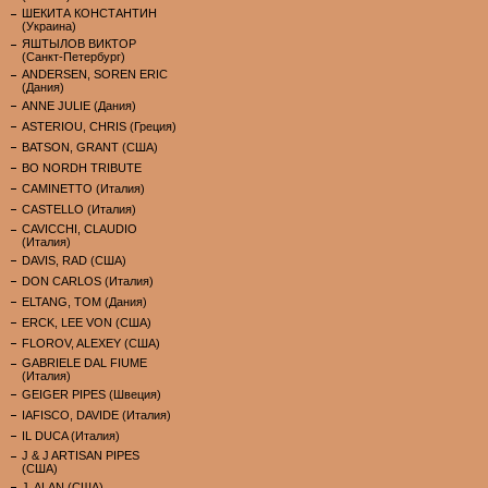
ШЕКИТА КОНСТАНТИН
(Украина)
ЯШТЫЛОВ ВИКТОР
(Санкт-Петербург)
ANDERSEN, SOREN ERIC
(Дания)
ANNE JULIE (Дания)
ASTERIOU, CHRIS (Греция)
BATSON, GRANT (США)
BO NORDH TRIBUTE
CAMINETTO (Италия)
CASTELLO (Италия)
CAVICCHI, CLAUDIO
(Италия)
DAVIS, RAD (США)
DON CARLOS (Италия)
ELTANG, TOM (Дания)
ERCK, LEE VON (США)
FLOROV, ALEXEY (США)
GABRIELE DAL FIUME
(Италия)
GEIGER PIPES (Швеция)
IAFISCO, DAVIDE (Италия)
IL DUCA (Италия)
J & J ARTISAN PIPES
(США)
J. ALAN (США)