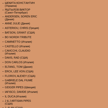
ШЕКИТА КОНСТАНТИН
(Украина)
ЯШТЫЛОВ ВИКТОР
(Санкт-Петербург)
ANDERSEN, SOREN ERIC
(Дания)
ANNE JULIE (Дания)
ASTERIOU, CHRIS (Греция)
BATSON, GRANT (США)
BO NORDH TRIBUTE
CAMINETTO (Италия)
CASTELLO (Италия)
CAVICCHI, CLAUDIO
(Италия)
DAVIS, RAD (США)
DON CARLOS (Италия)
ELTANG, TOM (Дания)
ERCK, LEE VON (США)
FLOROV, ALEXEY (США)
GABRIELE DAL FIUME
(Италия)
GEIGER PIPES (Швеция)
IAFISCO, DAVIDE (Италия)
IL DUCA (Италия)
J & J ARTISAN PIPES
(США)
J. ALAN (США)