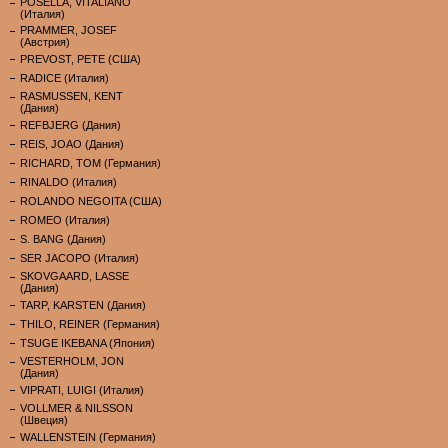
POSELLA, VITALIANO
(Италия)
PRAMMER, JOSEF
(Австрия)
PREVOST, PETE (США)
RADICE (Италия)
RASMUSSEN, KENT
(Дания)
REFBJERG (Дания)
REIS, JOAO (Дания)
RICHARD, TOM (Германия)
RINALDO (Италия)
ROLANDO NEGOITA (США)
ROMEO (Италия)
S. BANG (Дания)
SER JACOPO (Италия)
SKOVGAARD, LASSE
(Дания)
TARP, KARSTEN (Дания)
THILO, REINER (Германия)
TSUGE IKEBANA (Япония)
VESTERHOLM, JON
(Дания)
VIPRATI, LUIGI (Италия)
VOLLMER & NILSSON
(Швеция)
WALLENSTEIN (Германия)