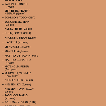
JACONO, TONINO
(Италия)
JEPPESEN, PEDER /
NEERUP (Дания)
JOHNSON, TODD (США)
JORGENSEN, BENNI
(Дания)
KLEIN, PETER (Дания)
KLEIN, SCOTT (США)
KNUDSEN, TEDDY (Дания)
L`ANATRA (Италия)
LE NUVOLE (Италия)
MANDUELA (Дания)
MASTRO DE PAJA (Италия)
MASTRO GEPPETTO
(Италия)
MATZHOLD, PETER
(Австрия)
MUMMERT, WERNER
(Германия)
NIELSEN, ERIK (Дания)
NIELSEN, KAI (Дания)
NIELSEN, TONNI (США/
Дания)
PASCUCCI, MARIO
(Италия)
POHLMANN, BRAD (США)