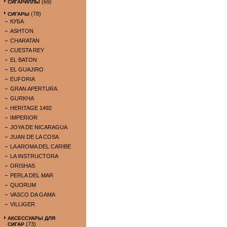
(69)
СИГАРИЛЛЫ
(78)
СИГАРЫ
КУБА
ASHTON
CHARATAN
CUESTA REY
EL BATON
EL GUAJIRO
EUFORIA
GRAN APERTURA
GURKHA
HERITAGE 1492
IMPERIOR
JOYA DE NICARAGUA
JUAN DE LA COSA
LA AROMA DEL CARIBE
LA INSTRUCTORA
ORISHAS
PERLA DEL MAR
QUORUM
VASCO DA GAMA
VILLIGER
АКСЕССУАРЫ ДЛЯ
(73)
СИГАР