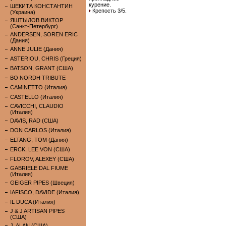
курение.
ШЕКИТА КОНСТАНТИН
Крепость 3/5.
(Украина)
ЯШТЫЛОВ ВИКТОР
(Санкт-Петербург)
ANDERSEN, SOREN ERIC
(Дания)
ANNE JULIE (Дания)
ASTERIOU, CHRIS (Греция)
BATSON, GRANT (США)
BO NORDH TRIBUTE
CAMINETTO (Италия)
CASTELLO (Италия)
CAVICCHI, CLAUDIO
(Италия)
DAVIS, RAD (США)
DON CARLOS (Италия)
ELTANG, TOM (Дания)
ERCK, LEE VON (США)
FLOROV, ALEXEY (США)
GABRIELE DAL FIUME
(Италия)
GEIGER PIPES (Швеция)
IAFISCO, DAVIDE (Италия)
IL DUCA (Италия)
J & J ARTISAN PIPES
(США)
J. ALAN (США)