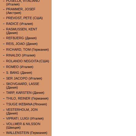
POSELLA, VITALIANO
(Италия)
PRAMMER, JOSEF
(Австрия)
PREVOST, PETE (США)
RADICE (Италия)
RASMUSSEN, KENT
(Дания)
REFBJERG (Дания)
REIS, JOAO (Дания)
RICHARD, TOM (Германия)
RINALDO (Италия)
ROLANDO NEGOITA (США)
ROMEO (Италия)
S. BANG (Дания)
SER JACOPO (Италия)
SKOVGAARD, LASSE
(Дания)
TARP, KARSTEN (Дания)
THILO, REINER (Германия)
TSUGE IKEBANA (Япония)
VESTERHOLM, JON
(Дания)
VIPRATI, LUIGI (Италия)
VOLLMER & NILSSON
(Швеция)
WALLENSTEIN (Германия)