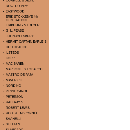
CORNELL & DIEHL
DOCTOR PIPE
EASTWOOD
ERIK STOKKEBYE 4th
GENERATION
FRIBOURG & TREYER
G. L. PEASE
JOHN AYLESBURY
HERMIT CAPTAIN EARLE`S
HU-TOBACCO
ILSTEDS
KOPP
MAC BAREN
MARKONIE`S TOBACCO
MASTRO DE PAJA
MAVERICK
NORDING
PESSE CANOE
PETERSON
RATTRAY`S
ROBERT LEWIS
ROBERT McCONNELL
SAVINELLI
SILLEM`S
SILVERADO