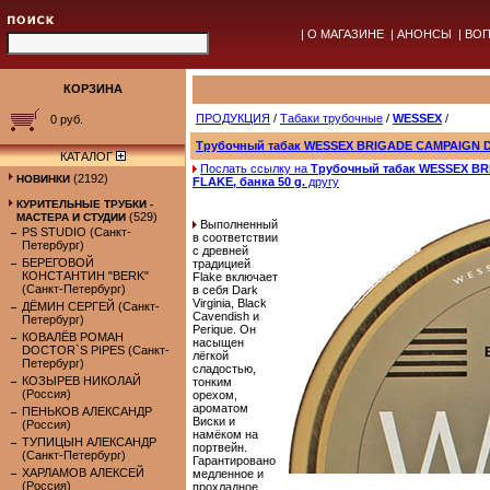
|
О МАГАЗИНЕ
|
АНОНСЫ
|
ВОП
КОРЗИНА
ПРОДУКЦИЯ
/
Табаки трубочные
/
WESSEX
/
0 руб.
Трубочный табак WESSEX BRIGADE CAMPAIGN DA
КАТАЛОГ
Послать ссылку на
Трубочный табак WESSEX B
(2192)
НОВИНКИ
FLAKE, банка 50 g.
другу
КУРИТЕЛЬНЫЕ ТРУБКИ -
(529)
МАСТЕРА И СТУДИИ
Выполненный
PS STUDIO (Санкт-
в соответствии
Петербург)
с древней
БЕРЕГОВОЙ
традицией
КОНСТАНТИН "BERK"
Flake включает
(Санкт-Петербург)
в себя Dark
Virginia, Black
ДЁМИН СЕРГЕЙ (Санкт-
Cavendish и
Петербург)
Perique. Он
КОВАЛЁВ РОМАН
насыщен
DOCTOR`S PIPES (Санкт-
лёгкой
Петербург)
сладостью,
КОЗЫРЕВ НИКОЛАЙ
тонким
(Россия)
орехом,
ароматом
ПЕНЬКОВ АЛЕКСАНДР
Виски и
(Россия)
намёком на
ТУПИЦЫН АЛЕКСАНДР
портвейн.
(Санкт-Петербург)
Гарантировано
ХАРЛАМОВ АЛЕКСЕЙ
медленное и
(Россия)
прохладное