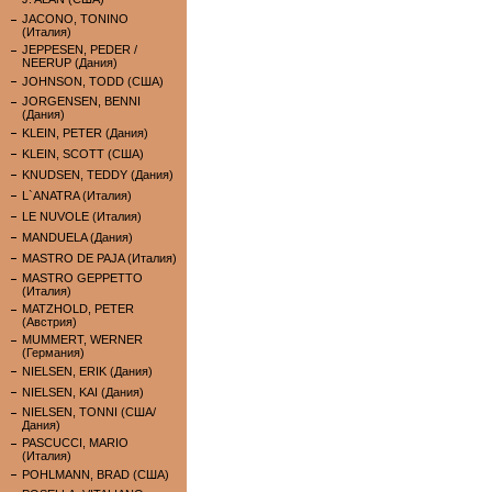
JACONO, TONINO
(Италия)
JEPPESEN, PEDER /
NEERUP (Дания)
JOHNSON, TODD (США)
JORGENSEN, BENNI
(Дания)
KLEIN, PETER (Дания)
KLEIN, SCOTT (США)
KNUDSEN, TEDDY (Дания)
L`ANATRA (Италия)
LE NUVOLE (Италия)
MANDUELA (Дания)
MASTRO DE PAJA (Италия)
MASTRO GEPPETTO
(Италия)
MATZHOLD, PETER
(Австрия)
MUMMERT, WERNER
(Германия)
NIELSEN, ERIK (Дания)
NIELSEN, KAI (Дания)
NIELSEN, TONNI (США/
Дания)
PASCUCCI, MARIO
(Италия)
POHLMANN, BRAD (США)