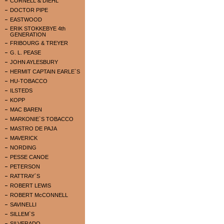
CORNELL & DIEHL
DOCTOR PIPE
EASTWOOD
ERIK STOKKEBYE 4th
GENERATION
FRIBOURG & TREYER
G. L. PEASE
JOHN AYLESBURY
HERMIT CAPTAIN EARLE`S
HU-TOBACCO
ILSTEDS
KOPP
MAC BAREN
MARKONIE`S TOBACCO
MASTRO DE PAJA
MAVERICK
NORDING
PESSE CANOE
PETERSON
RATTRAY`S
ROBERT LEWIS
ROBERT McCONNELL
SAVINELLI
SILLEM`S
SILVERADO