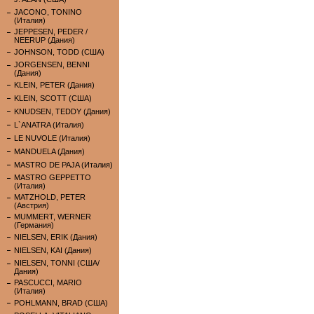
JACONO, TONINO
(Италия)
JEPPESEN, PEDER /
NEERUP (Дания)
JOHNSON, TODD (США)
JORGENSEN, BENNI
(Дания)
KLEIN, PETER (Дания)
KLEIN, SCOTT (США)
KNUDSEN, TEDDY (Дания)
L`ANATRA (Италия)
LE NUVOLE (Италия)
MANDUELA (Дания)
MASTRO DE PAJA (Италия)
MASTRO GEPPETTO
(Италия)
MATZHOLD, PETER
(Австрия)
MUMMERT, WERNER
(Германия)
NIELSEN, ERIK (Дания)
NIELSEN, KAI (Дания)
NIELSEN, TONNI (США/
Дания)
PASCUCCI, MARIO
(Италия)
POHLMANN, BRAD (США)