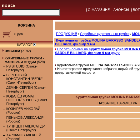
|
О МАГАЗИНЕ
|
АНОНСЫ
|
ВОП
КОРЗИНА
ПРОДУКЦИЯ
/
Серийные курительные трубки
/
MOL
0 руб.
Курительная трубка MOLINA BARASSO SANDBL
BILLIARD, фильтр 9 мм
КАТАЛОГ
Послать ссылку на
Курительная трубка MOLIN
(2192)
НОВИНКИ
SADDLE BILLIARD, фильтр 9 мм
другу
КУРИТЕЛЬНЫЕ ТРУБКИ -
(529)
МАСТЕРА И СТУДИИ
Курительная трубка MOLINA BARASSO SANDBLAST 
PS STUDIO (Санкт-
На фотографии представлен образец серийной труб
Петербург)
представленной на фото.
БЕРЕГОВОЙ
КОНСТАНТИН "BERK"
(Санкт-Петербург)
ДЁМИН СЕРГЕЙ (Санкт-
Петербург)
КОВАЛЁВ РОМАН
Курительная трубка MOLINA BARAS
DOCTOR`S PIPES (Санкт-
НАЗВАНИЕ ПАРАМЕТРА
Петербург)
КОЗЫРЕВ НИКОЛАЙ
(Россия)
ПЕНЬКОВ АЛЕКСАНДР
(Россия)
ТУПИЦЫН АЛЕКСАНДР
(Санкт-Петербург)
ХАРЛАМОВ АЛЕКСЕЙ
(Россия)