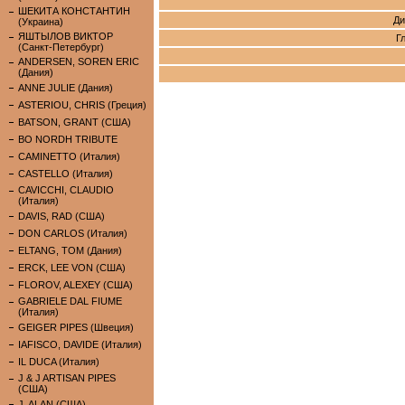
ШЕКИТА КОНСТАНТИН
Ди
(Украина)
ЯШТЫЛОВ ВИКТОР
Г
(Санкт-Петербург)
ANDERSEN, SOREN ERIC
(Дания)
ANNE JULIE (Дания)
ASTERIOU, CHRIS (Греция)
BATSON, GRANT (США)
BO NORDH TRIBUTE
CAMINETTO (Италия)
CASTELLO (Италия)
CAVICCHI, CLAUDIO
(Италия)
DAVIS, RAD (США)
DON CARLOS (Италия)
ELTANG, TOM (Дания)
ERCK, LEE VON (США)
FLOROV, ALEXEY (США)
GABRIELE DAL FIUME
(Италия)
GEIGER PIPES (Швеция)
IAFISCO, DAVIDE (Италия)
IL DUCA (Италия)
J & J ARTISAN PIPES
(США)
J. ALAN (США)