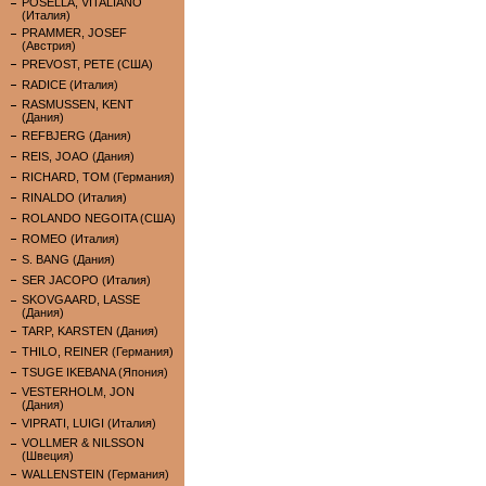
POSELLA, VITALIANO
(Италия)
PRAMMER, JOSEF
(Австрия)
PREVOST, PETE (США)
RADICE (Италия)
RASMUSSEN, KENT
(Дания)
REFBJERG (Дания)
REIS, JOAO (Дания)
RICHARD, TOM (Германия)
RINALDO (Италия)
ROLANDO NEGOITA (США)
ROMEO (Италия)
S. BANG (Дания)
SER JACOPO (Италия)
SKOVGAARD, LASSE
(Дания)
TARP, KARSTEN (Дания)
THILO, REINER (Германия)
TSUGE IKEBANA (Япония)
VESTERHOLM, JON
(Дания)
VIPRATI, LUIGI (Италия)
VOLLMER & NILSSON
(Швеция)
WALLENSTEIN (Германия)