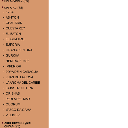
(69)
СИГАРИЛЛЫ
(78)
СИГАРЫ
КУБА
ASHTON
CHARATAN
CUESTA REY
EL BATON
EL GUAJIRO
EUFORIA
GRAN APERTURA
GURKHA
HERITAGE 1492
IMPERIOR
JOYA DE NICARAGUA
JUAN DE LA COSA
LA AROMA DEL CARIBE
LA INSTRUCTORA
ORISHAS
PERLA DEL MAR
QUORUM
VASCO DA GAMA
VILLIGER
АКСЕССУАРЫ ДЛЯ
(73)
СИГАР