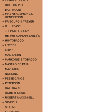
CORNELL & DIEHL
DOCTOR PIPE
EASTWOOD
ERIK STOKKEBYE 4th
GENERATION
FRIBOURG & TREYER
G. L. PEASE
JOHN AYLESBURY
HERMIT CAPTAIN EARLE`S
HU-TOBACCO
ILSTEDS
KOPP
MAC BAREN
MARKONIE`S TOBACCO
MASTRO DE PAJA
MAVERICK
NORDING
PESSE CANOE
PETERSON
RATTRAY`S
ROBERT LEWIS
ROBERT McCONNELL
SAVINELLI
SILLEM`S
SILVERADO