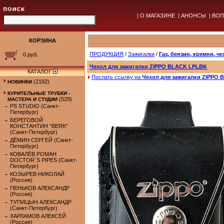
|
О МАГАЗИНЕ
|
АНОНСЫ
|
ВОП
КОРЗИНА
ПРОДУКЦИЯ
/
Зажигалки
/
Газ, бензин, кремни, ч
0 руб.
Чехол для зажигалки ZIPPO BLACK LPLBK
КАТАЛОГ
Послать ссылку на
Чехол для зажигалки ZIPPO
(2192)
НОВИНКИ
КУРИТЕЛЬНЫЕ ТРУБКИ -
(529)
МАСТЕРА И СТУДИИ
PS STUDIO (Санкт-
Петербург)
БЕРЕГОВОЙ
КОНСТАНТИН "BERK"
(Санкт-Петербург)
ДЁМИН СЕРГЕЙ (Санкт-
Петербург)
КОВАЛЁВ РОМАН
DOCTOR`S PIPES (Санкт-
Петербург)
КОЗЫРЕВ НИКОЛАЙ
(Россия)
ПЕНЬКОВ АЛЕКСАНДР
(Россия)
ТУПИЦЫН АЛЕКСАНДР
(Санкт-Петербург)
ХАРЛАМОВ АЛЕКСЕЙ
(Россия)