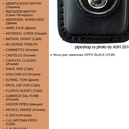
ШЕКИТА КОНСТАНТИН
(Украина)
ЯШТЫЛОВ ВИКТОР
(Санкт-Петербург)
ANDERSEN, SOREN ERIC
(Дания)
ANNE JULIE (Дания)
ASTERIOU, CHRIS (Греция)
BATSON, GRANT (США)
BO NORDH TRIBUTE
CAMINETTO (Италия)
Чехол для зажигалки ZIPPO BLACK LPLBK.
CASTELLO (Италия)
CAVICCHI, CLAUDIO
(Италия)
DAVIS, RAD (США)
DON CARLOS (Италия)
ELTANG, TOM (Дания)
ERCK, LEE VON (США)
FLOROV, ALEXEY (США)
GABRIELE DAL FIUME
(Италия)
GEIGER PIPES (Швеция)
IAFISCO, DAVIDE (Италия)
IL DUCA (Италия)
J & J ARTISAN PIPES
(США)
J. ALAN (США)