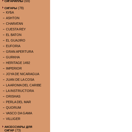
(69)
СИГАРИЛЛЫ
(78)
СИГАРЫ
КУБА
ASHTON
CHARATAN
CUESTA REY
EL BATON
EL GUAJIRO
EUFORIA
GRAN APERTURA
GURKHA
HERITAGE 1492
IMPERIOR
JOYA DE NICARAGUA
JUAN DE LA COSA
LA AROMA DEL CARIBE
LA INSTRUCTORA
ORISHAS
PERLA DEL MAR
QUORUM
VASCO DA GAMA
VILLIGER
АКСЕССУАРЫ ДЛЯ
(73)
СИГАР