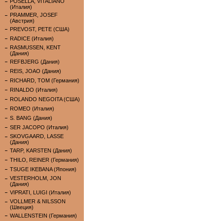
POSELLA, VITALIANO
(Италия)
PRAMMER, JOSEF
(Австрия)
PREVOST, PETE (США)
RADICE (Италия)
RASMUSSEN, KENT
(Дания)
REFBJERG (Дания)
REIS, JOAO (Дания)
RICHARD, TOM (Германия)
RINALDO (Италия)
ROLANDO NEGOITA (США)
ROMEO (Италия)
S. BANG (Дания)
SER JACOPO (Италия)
SKOVGAARD, LASSE
(Дания)
TARP, KARSTEN (Дания)
THILO, REINER (Германия)
TSUGE IKEBANA (Япония)
VESTERHOLM, JON
(Дания)
VIPRATI, LUIGI (Италия)
VOLLMER & NILSSON
(Швеция)
WALLENSTEIN (Германия)