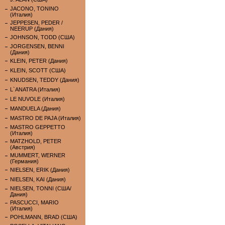
JACONO, TONINO
(Италия)
JEPPESEN, PEDER /
NEERUP (Дания)
JOHNSON, TODD (США)
JORGENSEN, BENNI
(Дания)
KLEIN, PETER (Дания)
KLEIN, SCOTT (США)
KNUDSEN, TEDDY (Дания)
L`ANATRA (Италия)
LE NUVOLE (Италия)
MANDUELA (Дания)
MASTRO DE PAJA (Италия)
MASTRO GEPPETTO
(Италия)
MATZHOLD, PETER
(Австрия)
MUMMERT, WERNER
(Германия)
NIELSEN, ERIK (Дания)
NIELSEN, KAI (Дания)
NIELSEN, TONNI (США/
Дания)
PASCUCCI, MARIO
(Италия)
POHLMANN, BRAD (США)