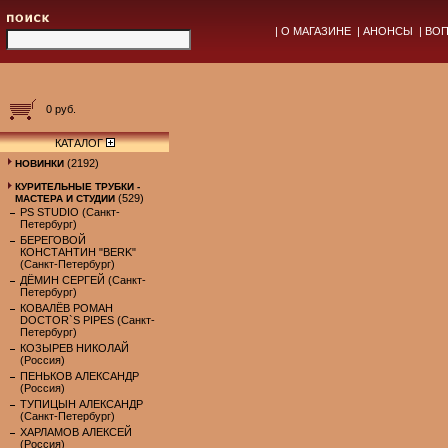
|
О МАГАЗИНЕ
|
АНОНСЫ
|
ВОП
0 руб.
КАТАЛОГ
(2192)
НОВИНКИ
КУРИТЕЛЬНЫЕ ТРУБКИ -
(529)
МАСТЕРА И СТУДИИ
PS STUDIO (Санкт-
Петербург)
БЕРЕГОВОЙ
КОНСТАНТИН "BERK"
(Санкт-Петербург)
ДЁМИН СЕРГЕЙ (Санкт-
Петербург)
КОВАЛЁВ РОМАН
DOCTOR`S PIPES (Санкт-
Петербург)
КОЗЫРЕВ НИКОЛАЙ
(Россия)
ПЕНЬКОВ АЛЕКСАНДР
(Россия)
ТУПИЦЫН АЛЕКСАНДР
(Санкт-Петербург)
ХАРЛАМОВ АЛЕКСЕЙ
(Россия)