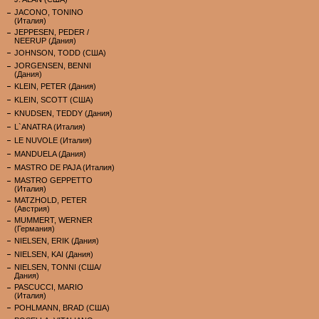
JACONO, TONINO
(Италия)
JEPPESEN, PEDER /
NEERUP (Дания)
JOHNSON, TODD (США)
JORGENSEN, BENNI
(Дания)
KLEIN, PETER (Дания)
KLEIN, SCOTT (США)
KNUDSEN, TEDDY (Дания)
L`ANATRA (Италия)
LE NUVOLE (Италия)
MANDUELA (Дания)
MASTRO DE PAJA (Италия)
MASTRO GEPPETTO
(Италия)
MATZHOLD, PETER
(Австрия)
MUMMERT, WERNER
(Германия)
NIELSEN, ERIK (Дания)
NIELSEN, KAI (Дания)
NIELSEN, TONNI (США/
Дания)
PASCUCCI, MARIO
(Италия)
POHLMANN, BRAD (США)