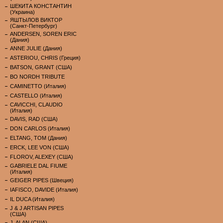
ШЕКИТА КОНСТАНТИН
(Украина)
ЯШТЫЛОВ ВИКТОР
(Санкт-Петербург)
ANDERSEN, SOREN ERIC
(Дания)
ANNE JULIE (Дания)
ASTERIOU, CHRIS (Греция)
BATSON, GRANT (США)
BO NORDH TRIBUTE
CAMINETTO (Италия)
CASTELLO (Италия)
CAVICCHI, CLAUDIO
(Италия)
DAVIS, RAD (США)
DON CARLOS (Италия)
ELTANG, TOM (Дания)
ERCK, LEE VON (США)
FLOROV, ALEXEY (США)
GABRIELE DAL FIUME
(Италия)
GEIGER PIPES (Швеция)
IAFISCO, DAVIDE (Италия)
IL DUCA (Италия)
J & J ARTISAN PIPES
(США)
J. ALAN (США)