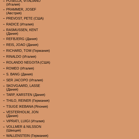
POSELLA, VITALIANO
(Италия)
PRAMMER, JOSEF
(Австрия)
PREVOST, PETE (США)
RADICE (Италия)
RASMUSSEN, KENT
(Дания)
REFBJERG (Дания)
REIS, JOAO (Дания)
RICHARD, TOM (Германия)
RINALDO (Италия)
ROLANDO NEGOITA (США)
ROMEO (Италия)
S. BANG (Дания)
SER JACOPO (Италия)
SKOVGAARD, LASSE
(Дания)
TARP, KARSTEN (Дания)
THILO, REINER (Германия)
TSUGE IKEBANA (Япония)
VESTERHOLM, JON
(Дания)
VIPRATI, LUIGI (Италия)
VOLLMER & NILSSON
(Швеция)
WALLENSTEIN (Германия)