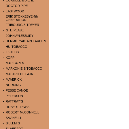
CORNELL & DIEHL
DOCTOR PIPE
EASTWOOD
ERIK STOKKEBYE 4th
GENERATION
FRIBOURG & TREYER
G. L. PEASE
JOHN AYLESBURY
HERMIT CAPTAIN EARLE`S
HU-TOBACCO
ILSTEDS
KOPP
MAC BAREN
MARKONIE`S TOBACCO
MASTRO DE PAJA
MAVERICK
NORDING
PESSE CANOE
PETERSON
RATTRAY`S
ROBERT LEWIS
ROBERT McCONNELL
SAVINELLI
SILLEM`S
SILVERADO