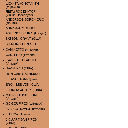
ШЕКИТА КОНСТАНТИН
(Украина)
ЯШТЫЛОВ ВИКТОР
(Санкт-Петербург)
ANDERSEN, SOREN ERIC
(Дания)
ANNE JULIE (Дания)
ASTERIOU, CHRIS (Греция)
BATSON, GRANT (США)
BO NORDH TRIBUTE
CAMINETTO (Италия)
CASTELLO (Италия)
CAVICCHI, CLAUDIO
(Италия)
DAVIS, RAD (США)
DON CARLOS (Италия)
ELTANG, TOM (Дания)
ERCK, LEE VON (США)
FLOROV, ALEXEY (США)
GABRIELE DAL FIUME
(Италия)
GEIGER PIPES (Швеция)
IAFISCO, DAVIDE (Италия)
IL DUCA (Италия)
J & J ARTISAN PIPES
(США)
J. ALAN (США)