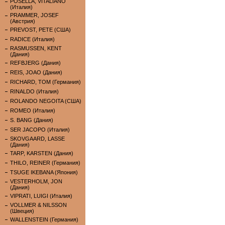
POSELLA, VITALIANO
(Италия)
PRAMMER, JOSEF
(Австрия)
PREVOST, PETE (США)
RADICE (Италия)
RASMUSSEN, KENT
(Дания)
REFBJERG (Дания)
REIS, JOAO (Дания)
RICHARD, TOM (Германия)
RINALDO (Италия)
ROLANDO NEGOITA (США)
ROMEO (Италия)
S. BANG (Дания)
SER JACOPO (Италия)
SKOVGAARD, LASSE
(Дания)
TARP, KARSTEN (Дания)
THILO, REINER (Германия)
TSUGE IKEBANA (Япония)
VESTERHOLM, JON
(Дания)
VIPRATI, LUIGI (Италия)
VOLLMER & NILSSON
(Швеция)
WALLENSTEIN (Германия)