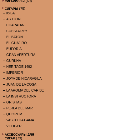
(69)
СИГАРИЛЛЫ
(78)
СИГАРЫ
КУБА
ASHTON
CHARATAN
CUESTA REY
EL BATON
EL GUAJIRO
EUFORIA
GRAN APERTURA
GURKHA
HERITAGE 1492
IMPERIOR
JOYA DE NICARAGUA
JUAN DE LA COSA
LA AROMA DEL CARIBE
LA INSTRUCTORA
ORISHAS
PERLA DEL MAR
QUORUM
VASCO DA GAMA
VILLIGER
АКСЕССУАРЫ ДЛЯ
(73)
СИГАР