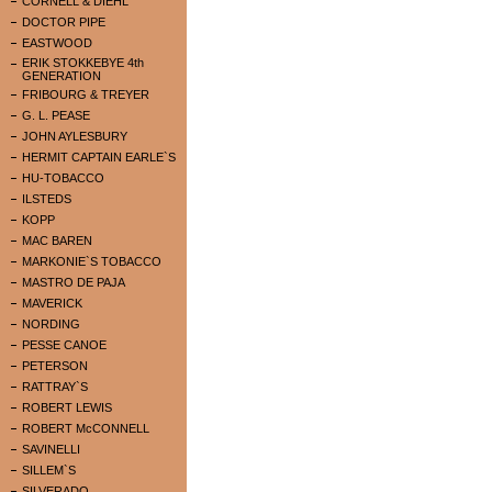
CORNELL & DIEHL
DOCTOR PIPE
EASTWOOD
ERIK STOKKEBYE 4th
GENERATION
FRIBOURG & TREYER
G. L. PEASE
JOHN AYLESBURY
HERMIT CAPTAIN EARLE`S
HU-TOBACCO
ILSTEDS
KOPP
MAC BAREN
MARKONIE`S TOBACCO
MASTRO DE PAJA
MAVERICK
NORDING
PESSE CANOE
PETERSON
RATTRAY`S
ROBERT LEWIS
ROBERT McCONNELL
SAVINELLI
SILLEM`S
SILVERADO