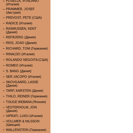
POSELLA, VITALIANO
(Италия)
PRAMMER, JOSEF
(Австрия)
PREVOST, PETE (США)
RADICE (Италия)
RASMUSSEN, KENT
(Дания)
REFBJERG (Дания)
REIS, JOAO (Дания)
RICHARD, TOM (Германия)
RINALDO (Италия)
ROLANDO NEGOITA (США)
ROMEO (Италия)
S. BANG (Дания)
SER JACOPO (Италия)
SKOVGAARD, LASSE
(Дания)
TARP, KARSTEN (Дания)
THILO, REINER (Германия)
TSUGE IKEBANA (Япония)
VESTERHOLM, JON
(Дания)
VIPRATI, LUIGI (Италия)
VOLLMER & NILSSON
(Швеция)
WALLENSTEIN (Германия)