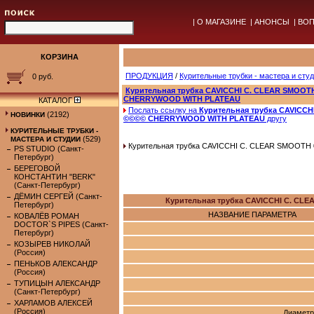
|
О МАГАЗИНЕ
|
АНОНСЫ
|
ВОП
КОРЗИНА
ПРОДУКЦИЯ
/
Курительные трубки - мастера и сту
0 руб.
Курительная трубка CAVICCHI C. CLEAR SMOO
CHERRYWOOD WITH PLATEAU
КАТАЛОГ
Послать ссылку на
Курительная трубка CAVICC
(2192)
НОВИНКИ
©©©© CHERRYWOOD WITH PLATEAU
другу
КУРИТЕЛЬНЫЕ ТРУБКИ -
(529)
МАСТЕРА И СТУДИИ
Курительная трубка CAVICCHI C. CLEAR SMOO
PS STUDIO (Санкт-
Петербург)
БЕРЕГОВОЙ
КОНСТАНТИН "BERK"
(Санкт-Петербург)
ДЁМИН СЕРГЕЙ (Санкт-
Курительная трубка CAVICCHI C. 
Петербург)
НАЗВАНИЕ ПАРАМЕТРА
КОВАЛЁВ РОМАН
DOCTOR`S PIPES (Санкт-
Петербург)
КОЗЫРЕВ НИКОЛАЙ
(Россия)
ПЕНЬКОВ АЛЕКСАНДР
(Россия)
ТУПИЦЫН АЛЕКСАНДР
(Санкт-Петербург)
ХАРЛАМОВ АЛЕКСЕЙ
(Россия)
Диаметр