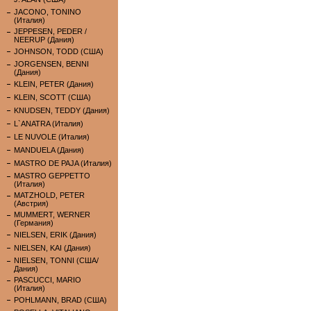
JACONO, TONINO
(Италия)
JEPPESEN, PEDER /
NEERUP (Дания)
JOHNSON, TODD (США)
JORGENSEN, BENNI
(Дания)
KLEIN, PETER (Дания)
KLEIN, SCOTT (США)
KNUDSEN, TEDDY (Дания)
L`ANATRA (Италия)
LE NUVOLE (Италия)
MANDUELA (Дания)
MASTRO DE PAJA (Италия)
MASTRO GEPPETTO
(Италия)
MATZHOLD, PETER
(Австрия)
MUMMERT, WERNER
(Германия)
NIELSEN, ERIK (Дания)
NIELSEN, KAI (Дания)
NIELSEN, TONNI (США/
Дания)
PASCUCCI, MARIO
(Италия)
POHLMANN, BRAD (США)