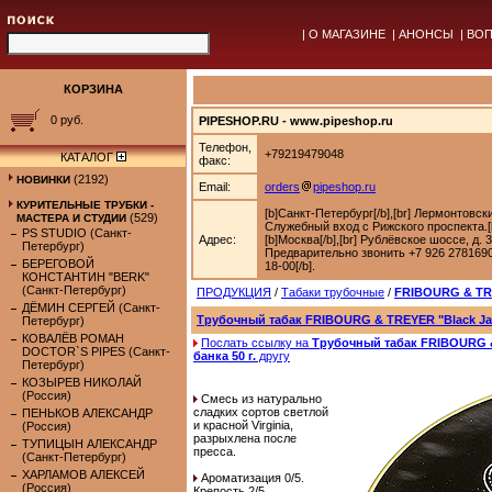
|
О МАГАЗИНЕ
|
АНОНСЫ
|
ВОП
КОРЗИНА
0 руб.
PIPESHOP.RU - www.pipeshop.ru
Телефон,
+79219479048
КАТАЛОГ
факс:
(2192)
НОВИНКИ
Email:
orders
pipeshop.ru
КУРИТЕЛЬНЫЕ ТРУБКИ -
[b]Санкт-Петербург[/b],[br] Лермонтовск
(529)
МАСТЕРА И СТУДИИ
Служебный вход с Рижского проспекта.[b
PS STUDIO (Санкт-
Адрес:
[b]Москва[/b],[br] Рублёвское шоссе, д. 
Петербург)
Предварительно звонить +7 926 2781690.
БЕРЕГОВОЙ
18-00[/b].
КОНСТАНТИН "BERK"
(Санкт-Петербург)
ПРОДУКЦИЯ
/
Табаки трубочные
/
FRIBOURG & T
ДЁМИН СЕРГЕЙ (Санкт-
Трубочный табак FRIBOURG & TREYER "Black Jack
Петербург)
КОВАЛЁВ РОМАН
Послать ссылку на
Трубочный табак FRIBOURG &
DOCTOR`S PIPES (Санкт-
банка 50 г.
другу
Петербург)
КОЗЫРЕВ НИКОЛАЙ
(Россия)
Смесь из натурально
сладких сортов светлой
ПЕНЬКОВ АЛЕКСАНДР
и красной Virginia,
(Россия)
разрыхлена после
ТУПИЦЫН АЛЕКСАНДР
пресса.
(Санкт-Петербург)
ХАРЛАМОВ АЛЕКСЕЙ
Ароматизация 0/5.
(Россия)
Крепость 2/5.