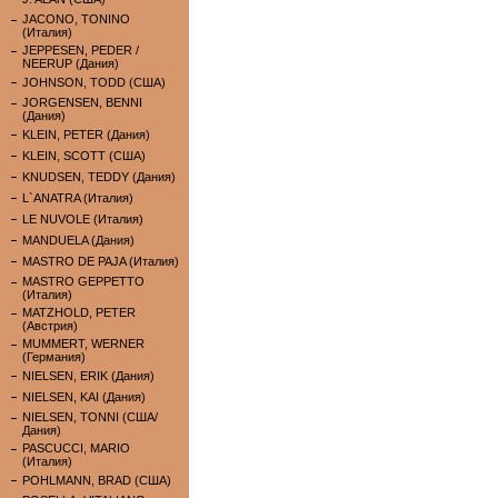
JACONO, TONINO
(Италия)
JEPPESEN, PEDER /
NEERUP (Дания)
JOHNSON, TODD (США)
JORGENSEN, BENNI
(Дания)
KLEIN, PETER (Дания)
KLEIN, SCOTT (США)
KNUDSEN, TEDDY (Дания)
L`ANATRA (Италия)
LE NUVOLE (Италия)
MANDUELA (Дания)
MASTRO DE PAJA (Италия)
MASTRO GEPPETTO
(Италия)
MATZHOLD, PETER
(Австрия)
MUMMERT, WERNER
(Германия)
NIELSEN, ERIK (Дания)
NIELSEN, KAI (Дания)
NIELSEN, TONNI (США/
Дания)
PASCUCCI, MARIO
(Италия)
POHLMANN, BRAD (США)