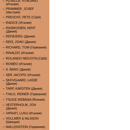
POSELLA, VITALIANO
(Италия)
PRAMMER, JOSEF
(Австрия)
PREVOST, PETE (США)
RADICE (Италия)
RASMUSSEN, KENT
(Дания)
REFBJERG (Дания)
REIS, JOAO (Дания)
RICHARD, TOM (Германия)
RINALDO (Италия)
ROLANDO NEGOITA (США)
ROMEO (Италия)
S. BANG (Дания)
SER JACOPO (Италия)
SKOVGAARD, LASSE
(Дания)
TARP, KARSTEN (Дания)
THILO, REINER (Германия)
TSUGE IKEBANA (Япония)
VESTERHOLM, JON
(Дания)
VIPRATI, LUIGI (Италия)
VOLLMER & NILSSON
(Швеция)
WALLENSTEIN (Германия)