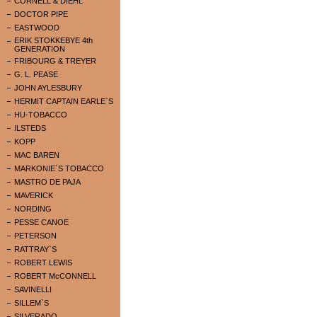
CORNELL & DIEHL
DOCTOR PIPE
EASTWOOD
ERIK STOKKEBYE 4th
GENERATION
FRIBOURG & TREYER
G. L. PEASE
JOHN AYLESBURY
HERMIT CAPTAIN EARLE`S
HU-TOBACCO
ILSTEDS
KOPP
MAC BAREN
MARKONIE`S TOBACCO
MASTRO DE PAJA
MAVERICK
NORDING
PESSE CANOE
PETERSON
RATTRAY`S
ROBERT LEWIS
ROBERT McCONNELL
SAVINELLI
SILLEM`S
SILVERADO