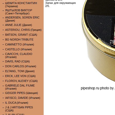
Запах для окружающих
ШЕКИТА КОНСТАНТИН
2/5.
(Украина)
ЯШТЫЛОВ ВИКТОР
(Санкт-Петербург)
ANDERSEN, SOREN ERIC
(Дания)
ANNE JULIE (Дания)
ASTERIOU, CHRIS (Греция)
BATSON, GRANT (США)
BO NORDH TRIBUTE
CAMINETTO (Италия)
CASTELLO (Италия)
CAVICCHI, CLAUDIO
(Италия)
DAVIS, RAD (США)
DON CARLOS (Италия)
ELTANG, TOM (Дания)
ERCK, LEE VON (США)
FLOROV, ALEXEY (США)
GABRIELE DAL FIUME
(Италия)
GEIGER PIPES (Швеция)
IAFISCO, DAVIDE (Италия)
IL DUCA (Италия)
J & J ARTISAN PIPES
(США)
J. ALAN (США)