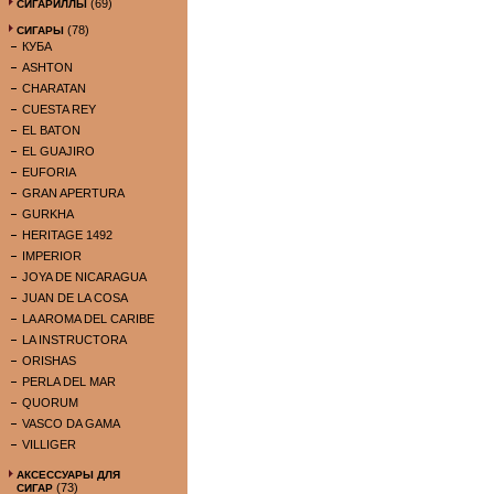
(69)
СИГАРИЛЛЫ
(78)
СИГАРЫ
КУБА
ASHTON
CHARATAN
CUESTA REY
EL BATON
EL GUAJIRO
EUFORIA
GRAN APERTURA
GURKHA
HERITAGE 1492
IMPERIOR
JOYA DE NICARAGUA
JUAN DE LA COSA
LA AROMA DEL CARIBE
LA INSTRUCTORA
ORISHAS
PERLA DEL MAR
QUORUM
VASCO DA GAMA
VILLIGER
АКСЕССУАРЫ ДЛЯ
(73)
СИГАР