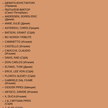
ШЕКИТА КОНСТАНТИН
(Украина)
ЯШТЫЛОВ ВИКТОР
(Санкт-Петербург)
ANDERSEN, SOREN ERIC
(Дания)
ANNE JULIE (Дания)
ASTERIOU, CHRIS (Греция)
BATSON, GRANT (США)
BO NORDH TRIBUTE
CAMINETTO (Италия)
CASTELLO (Италия)
CAVICCHI, CLAUDIO
(Италия)
DAVIS, RAD (США)
DON CARLOS (Италия)
ELTANG, TOM (Дания)
ERCK, LEE VON (США)
FLOROV, ALEXEY (США)
GABRIELE DAL FIUME
(Италия)
GEIGER PIPES (Швеция)
IAFISCO, DAVIDE (Италия)
IL DUCA (Италия)
J & J ARTISAN PIPES
(США)
J. ALAN (США)