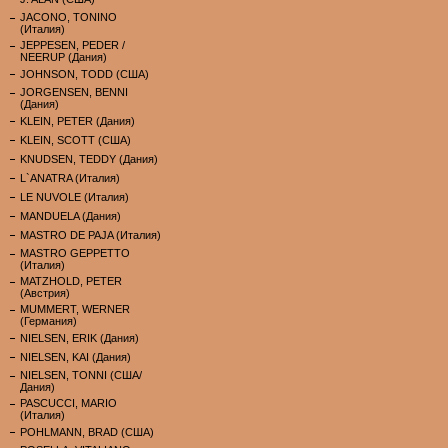
JACONO, TONINO
(Италия)
JEPPESEN, PEDER /
NEERUP (Дания)
JOHNSON, TODD (США)
JORGENSEN, BENNI
(Дания)
KLEIN, PETER (Дания)
KLEIN, SCOTT (США)
KNUDSEN, TEDDY (Дания)
L`ANATRA (Италия)
LE NUVOLE (Италия)
MANDUELA (Дания)
MASTRO DE PAJA (Италия)
MASTRO GEPPETTO
(Италия)
MATZHOLD, PETER
(Австрия)
MUMMERT, WERNER
(Германия)
NIELSEN, ERIK (Дания)
NIELSEN, KAI (Дания)
NIELSEN, TONNI (США/
Дания)
PASCUCCI, MARIO
(Италия)
POHLMANN, BRAD (США)