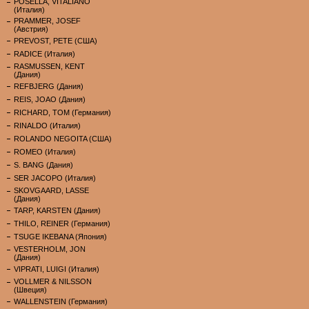
POSELLA, VITALIANO
(Италия)
PRAMMER, JOSEF
(Австрия)
PREVOST, PETE (США)
RADICE (Италия)
RASMUSSEN, KENT
(Дания)
REFBJERG (Дания)
REIS, JOAO (Дания)
RICHARD, TOM (Германия)
RINALDO (Италия)
ROLANDO NEGOITA (США)
ROMEO (Италия)
S. BANG (Дания)
SER JACOPO (Италия)
SKOVGAARD, LASSE
(Дания)
TARP, KARSTEN (Дания)
THILO, REINER (Германия)
TSUGE IKEBANA (Япония)
VESTERHOLM, JON
(Дания)
VIPRATI, LUIGI (Италия)
VOLLMER & NILSSON
(Швеция)
WALLENSTEIN (Германия)