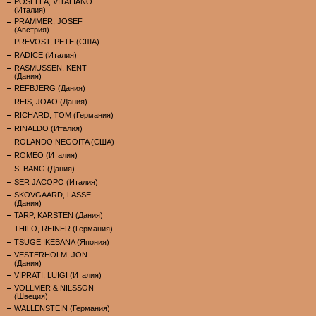
POSELLA, VITALIANO
(Италия)
PRAMMER, JOSEF
(Австрия)
PREVOST, PETE (США)
RADICE (Италия)
RASMUSSEN, KENT
(Дания)
REFBJERG (Дания)
REIS, JOAO (Дания)
RICHARD, TOM (Германия)
RINALDO (Италия)
ROLANDO NEGOITA (США)
ROMEO (Италия)
S. BANG (Дания)
SER JACOPO (Италия)
SKOVGAARD, LASSE
(Дания)
TARP, KARSTEN (Дания)
THILO, REINER (Германия)
TSUGE IKEBANA (Япония)
VESTERHOLM, JON
(Дания)
VIPRATI, LUIGI (Италия)
VOLLMER & NILSSON
(Швеция)
WALLENSTEIN (Германия)