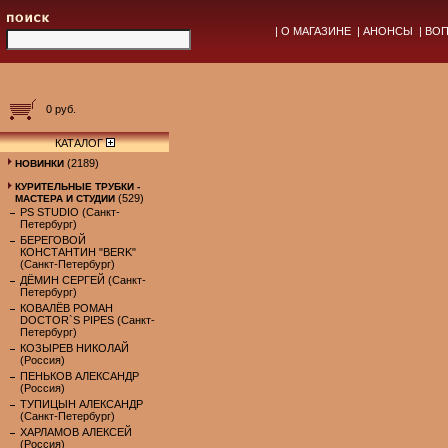
|
О МАГАЗИНЕ
|
АНОНСЫ
|
ВОП
0 руб.
КАТАЛОГ
(2189)
НОВИНКИ
КУРИТЕЛЬНЫЕ ТРУБКИ -
(529)
МАСТЕРА И СТУДИИ
PS STUDIO (Санкт-
Петербург)
БЕРЕГОВОЙ
КОНСТАНТИН "BERK"
(Санкт-Петербург)
ДЁМИН СЕРГЕЙ (Санкт-
Петербург)
КОВАЛЁВ РОМАН
DOCTOR`S PIPES (Санкт-
Петербург)
КОЗЫРЕВ НИКОЛАЙ
(Россия)
ПЕНЬКОВ АЛЕКСАНДР
(Россия)
ТУПИЦЫН АЛЕКСАНДР
(Санкт-Петербург)
ХАРЛАМОВ АЛЕКСЕЙ
(Россия)