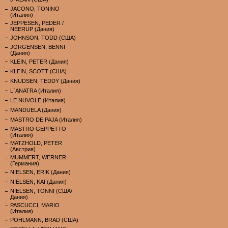
JACONO, TONINO
(Италия)
JEPPESEN, PEDER /
NEERUP (Дания)
JOHNSON, TODD (США)
JORGENSEN, BENNI
(Дания)
KLEIN, PETER (Дания)
KLEIN, SCOTT (США)
KNUDSEN, TEDDY (Дания)
L`ANATRA (Италия)
LE NUVOLE (Италия)
MANDUELA (Дания)
MASTRO DE PAJA (Италия)
MASTRO GEPPETTO
(Италия)
MATZHOLD, PETER
(Австрия)
MUMMERT, WERNER
(Германия)
NIELSEN, ERIK (Дания)
NIELSEN, KAI (Дания)
NIELSEN, TONNI (США/
Дания)
PASCUCCI, MARIO
(Италия)
POHLMANN, BRAD (США)