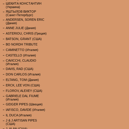
ШЕКИТА КОНСТАНТИН
(Украина)
ЯШТЫЛОВ ВИКТОР
(Санкт-Петербург)
ANDERSEN, SOREN ERIC
(Дания)
ANNE JULIE (Дания)
ASTERIOU, CHRIS (Греция)
BATSON, GRANT (США)
BO NORDH TRIBUTE
CAMINETTO (Италия)
CASTELLO (Италия)
CAVICCHI, CLAUDIO
(Италия)
DAVIS, RAD (США)
DON CARLOS (Италия)
ELTANG, TOM (Дания)
ERCK, LEE VON (США)
FLOROV, ALEXEY (США)
GABRIELE DAL FIUME
(Италия)
GEIGER PIPES (Швеция)
IAFISCO, DAVIDE (Италия)
IL DUCA (Италия)
J & J ARTISAN PIPES
(США)
J. ALAN (США)