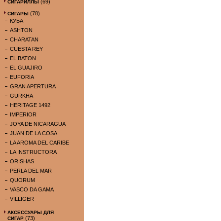
(69)
СИГАРИЛЛЫ
(78)
СИГАРЫ
КУБА
ASHTON
CHARATAN
CUESTA REY
EL BATON
EL GUAJIRO
EUFORIA
GRAN APERTURA
GURKHA
HERITAGE 1492
IMPERIOR
JOYA DE NICARAGUA
JUAN DE LA COSA
LA AROMA DEL CARIBE
LA INSTRUCTORA
ORISHAS
PERLA DEL MAR
QUORUM
VASCO DA GAMA
VILLIGER
АКСЕССУАРЫ ДЛЯ
(73)
СИГАР