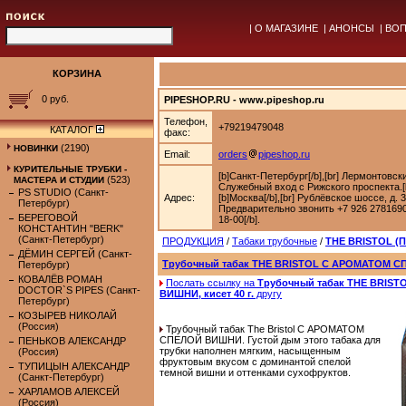
|
О МАГАЗИНЕ
|
АНОНСЫ
|
ВОП
КОРЗИНА
0 руб.
PIPESHOP.RU - www.pipeshop.ru
Телефон,
+79219479048
КАТАЛОГ
факс:
(2190)
НОВИНКИ
Email:
orders
pipeshop.ru
КУРИТЕЛЬНЫЕ ТРУБКИ -
[b]Санкт-Петербург[/b],[br] Лермонтовск
(523)
МАСТЕРА И СТУДИИ
Служебный вход с Рижского проспекта.[b
PS STUDIO (Санкт-
Адрес:
[b]Москва[/b],[br] Рублёвское шоссе, д. 
Петербург)
Предварительно звонить +7 926 2781690.
БЕРЕГОВОЙ
18-00[/b].
КОНСТАНТИН "BERK"
(Санкт-Петербург)
ПРОДУКЦИЯ
/
Табаки трубочные
/
THE BRISTOL (
ДЁМИН СЕРГЕЙ (Санкт-
Трубочный табак THE BRISTOL С АРОМАТОМ СП
Петербург)
КОВАЛЁВ РОМАН
Послать ссылку на
Трубочный табак THE BRIS
DOCTOR`S PIPES (Санкт-
ВИШНИ, кисет 40 г.
другу
Петербург)
КОЗЫРЕВ НИКОЛАЙ
(Россия)
Трубочный табак The Bristol С АРОМАТОМ
СПЕЛОЙ ВИШНИ. Густой дым этого табака для
ПЕНЬКОВ АЛЕКСАНДР
трубки наполнен мягким, насыщенным
(Россия)
фруктовым вкусом с доминантой спелой
ТУПИЦЫН АЛЕКСАНДР
темной вишни и оттенками сухофруктов.
(Санкт-Петербург)
ХАРЛАМОВ АЛЕКСЕЙ
(Россия)