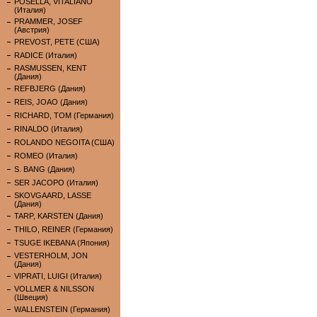
POSELLA, VITALIANO
(Италия)
PRAMMER, JOSEF
(Австрия)
PREVOST, PETE (США)
RADICE (Италия)
RASMUSSEN, KENT
(Дания)
REFBJERG (Дания)
REIS, JOAO (Дания)
RICHARD, TOM (Германия)
RINALDO (Италия)
ROLANDO NEGOITA (США)
ROMEO (Италия)
S. BANG (Дания)
SER JACOPO (Италия)
SKOVGAARD, LASSE
(Дания)
TARP, KARSTEN (Дания)
THILO, REINER (Германия)
TSUGE IKEBANA (Япония)
VESTERHOLM, JON
(Дания)
VIPRATI, LUIGI (Италия)
VOLLMER & NILSSON
(Швеция)
WALLENSTEIN (Германия)