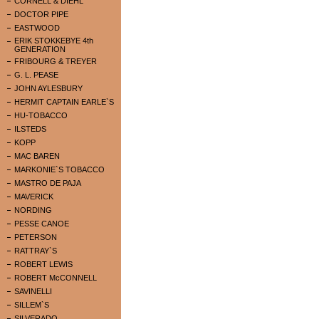
CORNELL & DIEHL
DOCTOR PIPE
EASTWOOD
ERIK STOKKEBYE 4th
GENERATION
FRIBOURG & TREYER
G. L. PEASE
JOHN AYLESBURY
HERMIT CAPTAIN EARLE`S
HU-TOBACCO
ILSTEDS
KOPP
MAC BAREN
MARKONIE`S TOBACCO
MASTRO DE PAJA
MAVERICK
NORDING
PESSE CANOE
PETERSON
RATTRAY`S
ROBERT LEWIS
ROBERT McCONNELL
SAVINELLI
SILLEM`S
SILVERADO