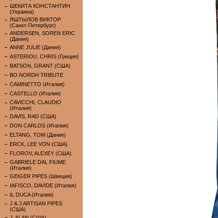
ШЕКИТА КОНСТАНТИН
(Украина)
ЯШТЫЛОВ ВИКТОР
(Санкт-Петербург)
ANDERSEN, SOREN ERIC
(Дания)
ANNE JULIE (Дания)
ASTERIOU, CHRIS (Греция)
BATSON, GRANT (США)
BO NORDH TRIBUTE
CAMINETTO (Италия)
CASTELLO (Италия)
CAVICCHI, CLAUDIO
(Италия)
DAVIS, RAD (США)
DON CARLOS (Италия)
ELTANG, TOM (Дания)
ERCK, LEE VON (США)
FLOROV, ALEXEY (США)
GABRIELE DAL FIUME
(Италия)
GEIGER PIPES (Швеция)
IAFISCO, DAVIDE (Италия)
IL DUCA (Италия)
J & J ARTISAN PIPES
(США)
J. ALAN (США)