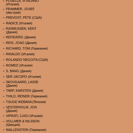
POSELLA, VITALIANO
(Италия)
PRAMMER, JOSEF
(Австрия)
PREVOST, PETE (США)
RADICE (Италия)
RASMUSSEN, KENT
(Дания)
REFBJERG (Дания)
REIS, JOAO (Дания)
RICHARD, TOM (Германия)
RINALDO (Италия)
ROLANDO NEGOITA (США)
ROMEO (Италия)
S. BANG (Дания)
SER JACOPO (Италия)
SKOVGAARD, LASSE
(Дания)
TARP, KARSTEN (Дания)
THILO, REINER (Германия)
TSUGE IKEBANA (Япония)
VESTERHOLM, JON
(Дания)
VIPRATI, LUIGI (Италия)
VOLLMER & NILSSON
(Швеция)
WALLENSTEIN (Германия)