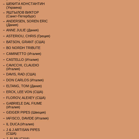
ШЕКИТА КОНСТАНТИН
(Украина)
ЯШТЫЛОВ ВИКТОР
(Санкт-Петербург)
ANDERSEN, SOREN ERIC
(Дания)
ANNE JULIE (Дания)
ASTERIOU, CHRIS (Греция)
BATSON, GRANT (США)
BO NORDH TRIBUTE
CAMINETTO (Италия)
CASTELLO (Италия)
CAVICCHI, CLAUDIO
(Италия)
DAVIS, RAD (США)
DON CARLOS (Италия)
ELTANG, TOM (Дания)
ERCK, LEE VON (США)
FLOROV, ALEXEY (США)
GABRIELE DAL FIUME
(Италия)
GEIGER PIPES (Швеция)
IAFISCO, DAVIDE (Италия)
IL DUCA (Италия)
J & J ARTISAN PIPES
(США)
J. ALAN (США)