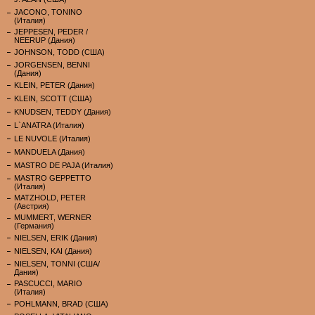
JACONO, TONINO
(Италия)
JEPPESEN, PEDER /
NEERUP (Дания)
JOHNSON, TODD (США)
JORGENSEN, BENNI
(Дания)
KLEIN, PETER (Дания)
KLEIN, SCOTT (США)
KNUDSEN, TEDDY (Дания)
L`ANATRA (Италия)
LE NUVOLE (Италия)
MANDUELA (Дания)
MASTRO DE PAJA (Италия)
MASTRO GEPPETTO
(Италия)
MATZHOLD, PETER
(Австрия)
MUMMERT, WERNER
(Германия)
NIELSEN, ERIK (Дания)
NIELSEN, KAI (Дания)
NIELSEN, TONNI (США/
Дания)
PASCUCCI, MARIO
(Италия)
POHLMANN, BRAD (США)