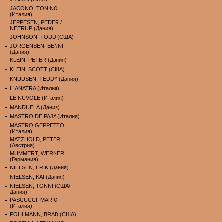
JACONO, TONINO
(Италия)
JEPPESEN, PEDER /
NEERUP (Дания)
JOHNSON, TODD (США)
JORGENSEN, BENNI
(Дания)
KLEIN, PETER (Дания)
KLEIN, SCOTT (США)
KNUDSEN, TEDDY (Дания)
L`ANATRA (Италия)
LE NUVOLE (Италия)
MANDUELA (Дания)
MASTRO DE PAJA (Италия)
MASTRO GEPPETTO
(Италия)
MATZHOLD, PETER
(Австрия)
MUMMERT, WERNER
(Германия)
NIELSEN, ERIK (Дания)
NIELSEN, KAI (Дания)
NIELSEN, TONNI (США/
Дания)
PASCUCCI, MARIO
(Италия)
POHLMANN, BRAD (США)