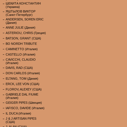
ШЕКИТА КОНСТАНТИН
(Украина)
ЯШТЫЛОВ ВИКТОР
(Санкт-Петербург)
ANDERSEN, SOREN ERIC
(Дания)
ANNE JULIE (Дания)
ASTERIOU, CHRIS (Греция)
BATSON, GRANT (США)
BO NORDH TRIBUTE
CAMINETTO (Италия)
CASTELLO (Италия)
CAVICCHI, CLAUDIO
(Италия)
DAVIS, RAD (США)
DON CARLOS (Италия)
ELTANG, TOM (Дания)
ERCK, LEE VON (США)
FLOROV, ALEXEY (США)
GABRIELE DAL FIUME
(Италия)
GEIGER PIPES (Швеция)
IAFISCO, DAVIDE (Италия)
IL DUCA (Италия)
J & J ARTISAN PIPES
(США)
J. ALAN (США)