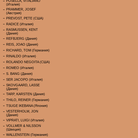
POSELLA, VITALIANO
(Италия)
PRAMMER, JOSEF
(Австрия)
PREVOST, PETE (США)
RADICE (Италия)
RASMUSSEN, KENT
(Дания)
REFBJERG (Дания)
REIS, JOAO (Дания)
RICHARD, TOM (Германия)
RINALDO (Италия)
ROLANDO NEGOITA (США)
ROMEO (Италия)
S. BANG (Дания)
SER JACOPO (Италия)
SKOVGAARD, LASSE
(Дания)
TARP, KARSTEN (Дания)
THILO, REINER (Германия)
TSUGE IKEBANA (Япония)
VESTERHOLM, JON
(Дания)
VIPRATI, LUIGI (Италия)
VOLLMER & NILSSON
(Швеция)
WALLENSTEIN (Германия)