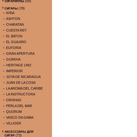
(69)
СИГАРИЛЛЫ
(78)
СИГАРЫ
КУБА
ASHTON
CHARATAN
CUESTA REY
EL BATON
EL GUAJIRO
EUFORIA
GRAN APERTURA
GURKHA
HERITAGE 1492
IMPERIOR
JOYA DE NICARAGUA
JUAN DE LA COSA
LA AROMA DEL CARIBE
LA INSTRUCTORA
ORISHAS
PERLA DEL MAR
QUORUM
VASCO DA GAMA
VILLIGER
АКСЕССУАРЫ ДЛЯ
(73)
СИГАР