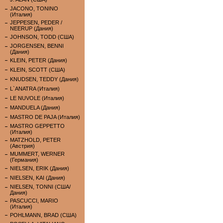
JACONO, TONINO
(Италия)
JEPPESEN, PEDER /
NEERUP (Дания)
JOHNSON, TODD (США)
JORGENSEN, BENNI
(Дания)
KLEIN, PETER (Дания)
KLEIN, SCOTT (США)
KNUDSEN, TEDDY (Дания)
L`ANATRA (Италия)
LE NUVOLE (Италия)
MANDUELA (Дания)
MASTRO DE PAJA (Италия)
MASTRO GEPPETTO
(Италия)
MATZHOLD, PETER
(Австрия)
MUMMERT, WERNER
(Германия)
NIELSEN, ERIK (Дания)
NIELSEN, KAI (Дания)
NIELSEN, TONNI (США/
Дания)
PASCUCCI, MARIO
(Италия)
POHLMANN, BRAD (США)