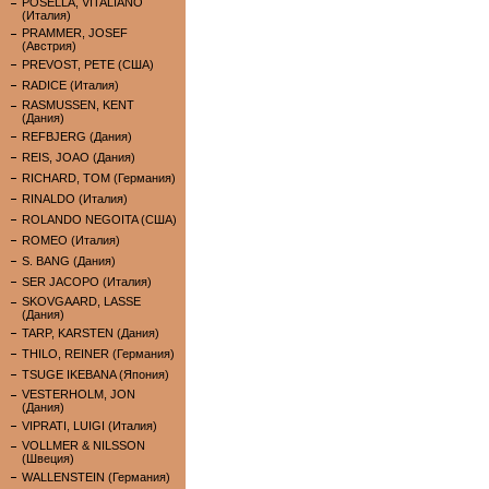
POSELLA, VITALIANO
(Италия)
PRAMMER, JOSEF
(Австрия)
PREVOST, PETE (США)
RADICE (Италия)
RASMUSSEN, KENT
(Дания)
REFBJERG (Дания)
REIS, JOAO (Дания)
RICHARD, TOM (Германия)
RINALDO (Италия)
ROLANDO NEGOITA (США)
ROMEO (Италия)
S. BANG (Дания)
SER JACOPO (Италия)
SKOVGAARD, LASSE
(Дания)
TARP, KARSTEN (Дания)
THILO, REINER (Германия)
TSUGE IKEBANA (Япония)
VESTERHOLM, JON
(Дания)
VIPRATI, LUIGI (Италия)
VOLLMER & NILSSON
(Швеция)
WALLENSTEIN (Германия)