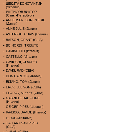
ШЕКИТА КОНСТАНТИН
(Украина)
ЯШТЫЛОВ ВИКТОР
(Санкт-Петербург)
ANDERSEN, SOREN ERIC
(Дания)
ANNE JULIE (Дания)
ASTERIOU, CHRIS (Греция)
BATSON, GRANT (США)
BO NORDH TRIBUTE
CAMINETTO (Италия)
CASTELLO (Италия)
CAVICCHI, CLAUDIO
(Италия)
DAVIS, RAD (США)
DON CARLOS (Италия)
ELTANG, TOM (Дания)
ERCK, LEE VON (США)
FLOROV, ALEXEY (США)
GABRIELE DAL FIUME
(Италия)
GEIGER PIPES (Швеция)
IAFISCO, DAVIDE (Италия)
IL DUCA (Италия)
J & J ARTISAN PIPES
(США)
J. ALAN (США)