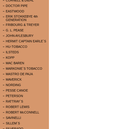
CORNELL & DIEHL
DOCTOR PIPE
EASTWOOD
ERIK STOKKEBYE 4th
GENERATION
FRIBOURG & TREYER
G. L. PEASE
JOHN AYLESBURY
HERMIT CAPTAIN EARLE`S
HU-TOBACCO
ILSTEDS
KOPP
MAC BAREN
MARKONIE`S TOBACCO
MASTRO DE PAJA
MAVERICK
NORDING
PESSE CANOE
PETERSON
RATTRAY`S
ROBERT LEWIS
ROBERT McCONNELL
SAVINELLI
SILLEM`S
SILVERADO